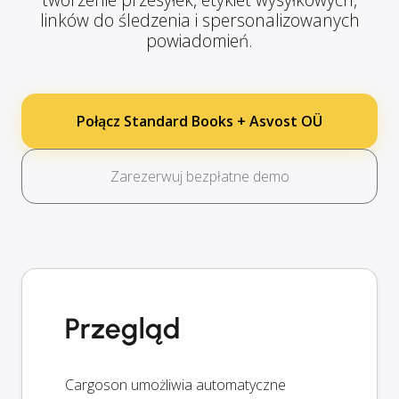
linków do śledzenia i spersonalizowanych
powiadomień.
Połącz Standard Books + Asvost OÜ
Zarezerwuj bezpłatne demo
Przegląd
Cargoson umożliwia automatyczne