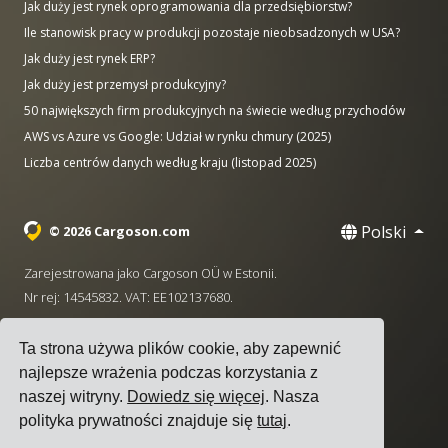
Jak duży jest rynek oprogramowania dla przedsiębiorstw?
Ile stanowisk pracy w produkcji pozostaje nieobsadzonych w USA?
Jak duży jest rynek ERP?
Jak duży jest przemysł produkcyjny?
50 największych firm produkcyjnych na świecie według przychodów
AWS vs Azure vs Google: Udział w rynku chmury (2025)
Liczba centrów danych według kraju (listopad 2025)
Polski
© 2026 Cargoson.com
Zarejestrowana jako Cargoson OÜ w Estonii.
Nr rej: 14545832. VAT: EE102137680.
Siedziba: Pärnu mnt. 141, 11314 Tallinn, Estonia
Ta strona używa plików cookie, aby zapewnić
·
+372 5555 0028
hello@cargoson.com
najlepsze wrażenia podczas korzystania z
naszej witryny.
Dowiedz się więcej
. Nasza
Warunki korzystania z usługi
|
Polityka Prywatności
|
polityka prywatności znajduje się
tutaj
.
Polityka plików cookie