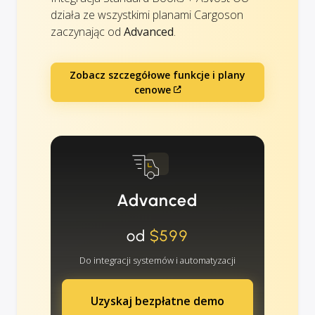
działa ze wszystkimi planami Cargoson
zaczynając od
Advanced
.
Zobacz szczegółowe funkcje i plany
cenowe
Advanced
od
$599
Do integracji systemów i automatyzacji
Uzyskaj bezpłatne demo