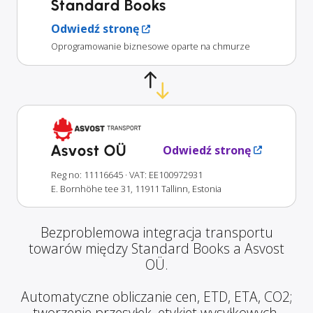
Standard Books
Odwiedź stronę
Oprogramowanie biznesowe oparte na chmurze
Asvost OÜ
Odwiedź stronę
Reg no: 11116645
· VAT: EE100972931
E. Bornhöhe tee 31, 11911 Tallinn, Estonia
Bezproblemowa integracja transportu
towarów między Standard Books a Asvost
OÜ.
Automatyczne obliczanie cen, ETD, ETA, CO2;
tworzenie przesyłek, etykiet wysyłkowych,