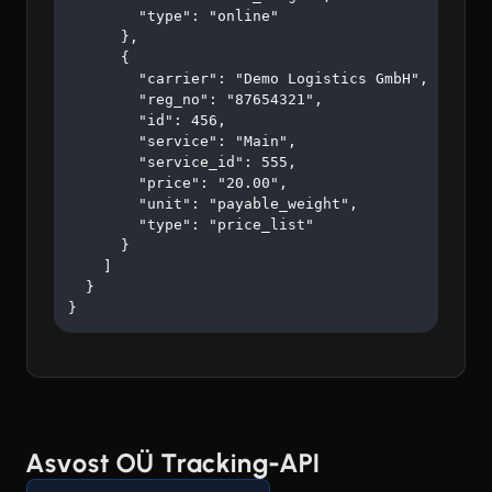
        "type": "online"

      },

      {

        "carrier": "Demo Logistics GmbH",

        "reg_no": "87654321",

        "id": 456,

        "service": "Main",

        "service_id": 555,

        "price": "20.00",

        "unit": "payable_weight",

        "type": "price_list"

      }

    ]

  }

}
Asvost OÜ Tracking-API