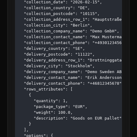
  "collection_date": "2026-02-15",

  "collection_country": "DE",

  "collection_postcode": "10115",

  "collection_address_row_1": "Hauptstraße 123",

  "collection_city": "Berlin",

  "collection_company_name": "Demo GmbH",

  "collection_contact_name": "Max Mustermann",

  "collection_contact_phone": "+4930123456",

  "delivery_country": "SE",

  "delivery_postcode": "11122",

  "delivery_address_row_1": "Drottninggatan 45",

  "delivery_city": "Stockholm",

  "delivery_company_name": "Demo Sweden AB",

  "delivery_contact_name": "Erik Andersson",

  "delivery_contact_phone": "+46812345678",

  "rows_attributes": [

    {

      "quantity": 1,

      "package_type": "EUR",

      "weight": 100.0,

      "description": "Goods on EUR pallet"

    }

  ],

  "options": {
