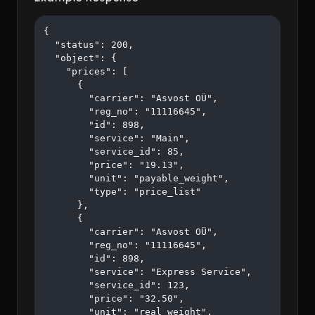
{

  "status": 200,

  "object": {

    "prices": [

      {

        "carrier": "Asvost OÜ",

        "reg_no": "11116645",

        "id": 898,

        "service": "Main",

        "service_id": 85,

        "price": "19.13",

        "unit": "payable_weight",

        "type": "price_list"

      },

      {

        "carrier": "Asvost OÜ",

        "reg_no": "11116645",

        "id": 898,

        "service": "Express Service",

        "service_id": 123,

        "price": "32.50",

        "unit": "real_weight",
