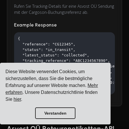
Rufen Sie Tracking-Details für eine Asvost OÜ Sendung
mit der Cargoson-Buchungsreferenz ab.
Example Response
{

  "reference": "CG12345",

  "status": "in_transit",

  "latest_status": "collected",

  "tracking_reference": "ABC1234567890",

  "tracking_url": "https://tracking.carrier.com/A
Diese Website verwendet Cookies, um
  "confirmed_at": "2026-02-15T10:30:00Z",

  "collected_at": "2026-02-15T14:20:00Z",

sicherzustellen, dass Sie die bestmögliche
  "estimated_delivery": "2026-02-18T16:00:00Z"

Erfahrung auf unserer Website machen.
Mehr
}
erfahren
. Unsere Datenschutzrichtlinie finden
Sie
hier
.
Verstanden
Asvost OÜ Retourenetiketten-API