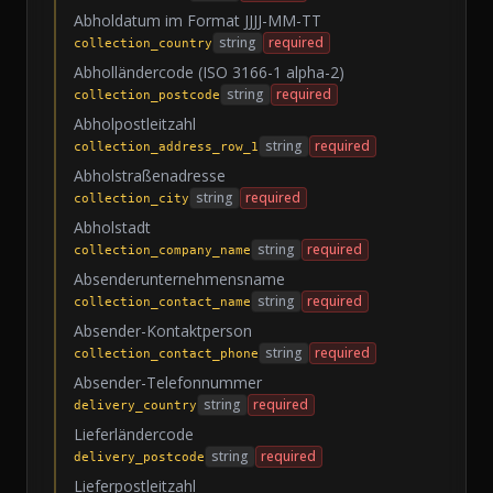
Abholdatum im Format JJJJ-MM-TT
string
required
collection_country
Abholländercode (ISO 3166-1 alpha-2)
string
required
collection_postcode
Abholpostleitzahl
string
required
collection_address_row_1
Abholstraßenadresse
string
required
collection_city
Abholstadt
string
required
collection_company_name
Absenderunternehmensname
string
required
collection_contact_name
Absender-Kontaktperson
string
required
collection_contact_phone
Absender-Telefonnummer
string
required
delivery_country
Lieferländercode
string
required
delivery_postcode
Lieferpostleitzahl