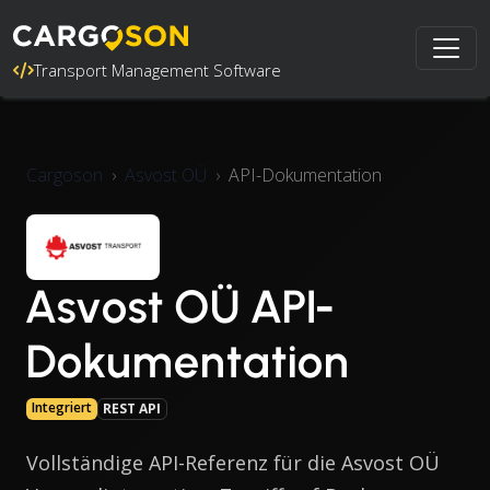
Transport Management Software
Cargoson
Asvost OÜ
API-Dokumentation
Asvost OÜ API-
Dokumentation
Integriert
REST API
Vollständige API-Referenz für die Asvost OÜ