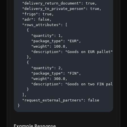
  "delivery_return_document": true,

  "delivery_to_private_person": true,

  "frigo": true,

  "adr": false,

  "rows_attributes": [

    {

      "quantity": 1,

      "package_type": "EUR",

      "weight": 100.0,

      "description": "Goods on EUR pallet"

    },

    {

      "quantity": 2,

      "package_type": "FIN",

      "weight": 300.0,

      "description": "Goods on two FIN pallets"

    }

  ],

  "request_external_partners": false

}
Example Response