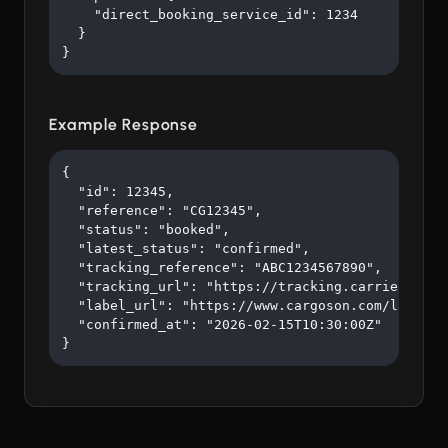
    "direct_booking_service_id": 1234

  }

}
Example Response
{

  "id": 12345,

  "reference": "CG12345",

  "status": "booked",

  "latest_status": "confirmed",

  "tracking_reference": "ABC1234567890",

  "tracking_url": "https://tracking.carrier.com/A
  "label_url": "https://www.cargoson.com/labels/a
  "confirmed_at": "2026-02-15T10:30:00Z"

}