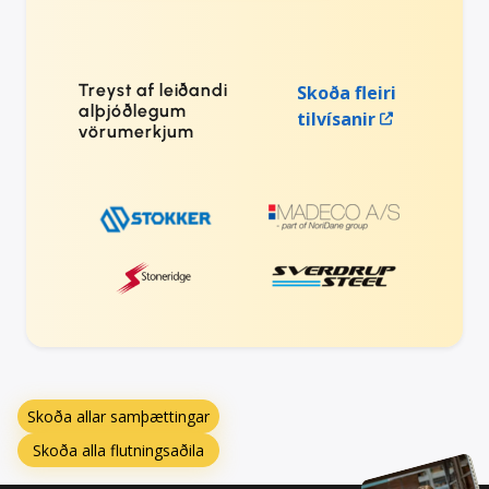
Treyst af leiðandi
Skoða fleiri
alþjóðlegum
tilvísanir
vörumerkjum
Skoða allar samþættingar
Skoða alla flutningsaðila