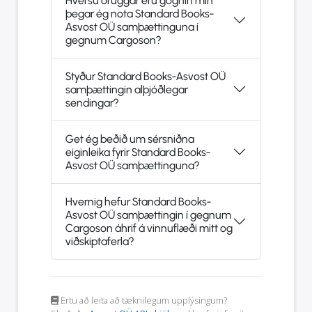
Hversu öruggar eru gögnin mín
þegar ég nota Standard Books-
Asvost OÜ samþættinguna í
gegnum Cargoson?
Styður Standard Books-Asvost OÜ
samþættingin alþjóðlegar
sendingar?
Get ég beðið um sérsniðna
eiginleika fyrir Standard Books-
Asvost OÜ samþættinguna?
Hvernig hefur Standard Books-
Asvost OÜ samþættingin í gegnum
Cargoson áhrif á vinnuflæði mitt og
viðskiptaferla?
Ertu að leita að tæknilegum upplýsingum?