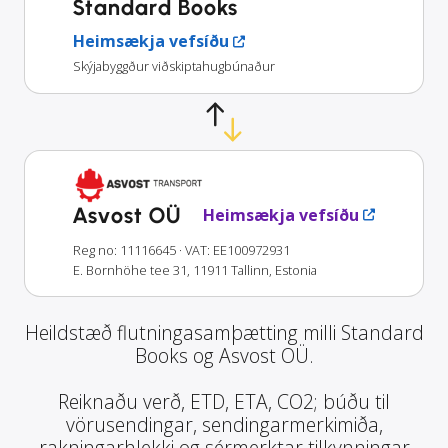
Standard Books
Heimsækja vefsíðu
Skýjabyggður viðskiptahugbúnaður
Asvost OÜ
Heimsækja vefsíðu
Reg no: 11116645
· VAT: EE100972931
E. Bornhöhe tee 31, 11911 Tallinn, Estonia
Heildstæð flutningasamþætting milli Standard
Books og Asvost OÜ.
Reiknaðu verð, ETD, ETA, CO2; búðu til
vörusendingar, sendingarmerkimiða,
rakningarhlekki og sérmerktar tilkynningar