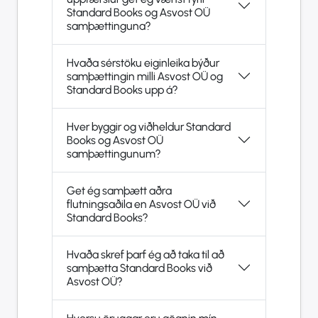
Standard Books og Asvost OÜ
samþættinguna?
Hvaða sérstöku eiginleika býður
samþættingin milli Asvost OÜ og
Standard Books upp á?
Hver byggir og viðheldur Standard
Books og Asvost OÜ
samþættingunum?
Get ég samþætt aðra
flutningsaðila en Asvost OÜ við
Standard Books?
Hvaða skref þarf ég að taka til að
samþætta Standard Books við
Asvost OÜ?