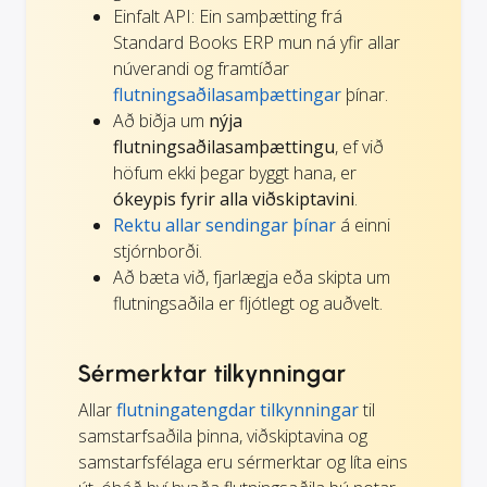
Einfalt API: Ein samþætting frá
Standard Books ERP mun ná yfir allar
núverandi og framtíðar
flutningsaðilasamþættingar
þínar.
Að biðja um
nýja
flutningsaðilasamþættingu
, ef við
höfum ekki þegar byggt hana, er
ókeypis fyrir alla viðskiptavini
.
Rektu allar sendingar þínar
á einni
stjórnborði.
Að bæta við, fjarlægja eða skipta um
flutningsaðila er fljótlegt og auðvelt.
Sérmerktar tilkynningar
Allar
flutningatengdar tilkynningar
til
samstarfsaðila þinna, viðskiptavina og
samstarfsfélaga eru sérmerktar og líta eins