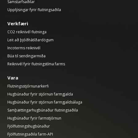
Samstarfsaðilar
Upplýsingar fyrir flutningsaðila
Verkfæri
CO2 reiknivél flutninga
Leit að þjóðhátíðardögum
Incoterms reiknivél
Búa til sendingarmiða
Reiknivél fyrir flutningstíma farms
Vara
Flutningsstjórnunarkerfi
Hugbúnaður fyrir stjórnun farmgjalda
Hugbúnaður fyrir stjórnun farmgjaldsálaga
Samþættingarhugbúnaður flutningsaðila
Hugbúnaður fyrir farmstjórnun
Fjölflutningshugbúnaður
Fjölflutningsaðila farm-API