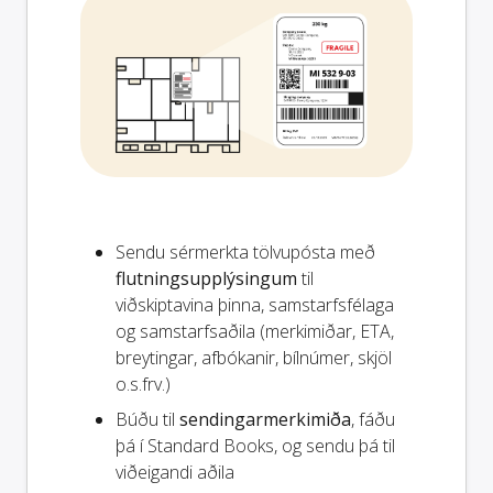
Sendu sérmerkta tölvupósta með
flutningsupplýsingum
til
viðskiptavina þinna, samstarfsfélaga
og samstarfsaðila (merkimiðar, ETA,
breytingar, afbókanir, bílnúmer, skjöl
o.s.frv.)
Búðu til
sendingarmerkimiða
, fáðu
þá í Standard Books, og sendu þá til
viðeigandi aðila