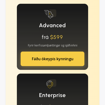
Advanced
frá
$599
Fyrir kerfissamþættingar og sjálfvirkni
Fáðu ókeypis kynningu
Enterprise