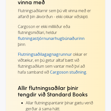
vinna með
Flutningsaðilarnir sem þú vilt vinna með er
alfarið þín ákvörðun - ekki okkar viðskipti.
Cargoson er ekki milliliður eða
flutningsmiðlari, heldur
flutningastjórnunarhugbúnaðurinn
þinn.
Flutningsaðilagagnagrunnur
okkar er
víðtækur, en þú getur alltaf bætt við
flutningsaðilum sem vantar með því að
hafa samband við
Cargoson stuðning.
Allir flutningsaðilar þínir
tengdir við Standard Books
Allar flutningspantanir þínar gætu verið
gerðar á sama hátt.