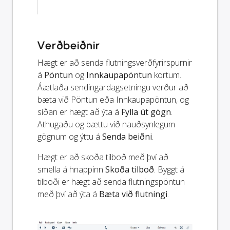
Verðbeiðnir
Hægt er að senda flutningsverðfyrirspurnir
á
Pöntun
og
Innkaupapöntun
kortum.
Áætlaða sendingardagsetningu verður að
bæta við Pöntun eða Innkaupapöntun, og
síðan er hægt að ýta á
Fylla út gögn
.
Athugaðu og bættu við nauðsynlegum
gögnum og ýttu á
Senda beiðni
.
Hægt er að skoða tilboð með því að
smella á hnappinn
Skoða tilboð
. Byggt á
tilboði er hægt að senda flutningspöntun
með því að ýta á
Bæta við flutningi
.