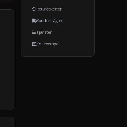
Returetiketter
Kurirförfrågan
Tjänster
Kodexempel