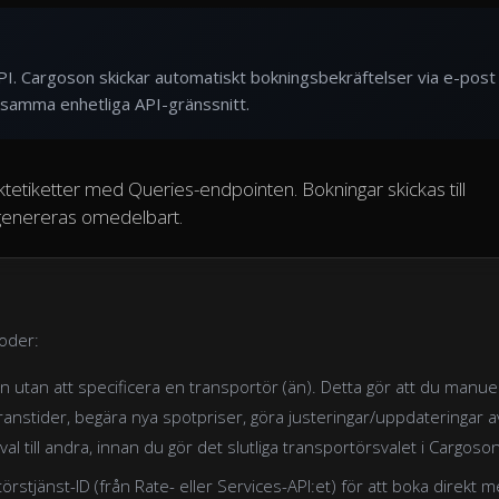
API. Cargoson skickar automatiskt bokningsbekräftelser via e-post
 samma enhetliga API-gränssnitt.
etiketter med Queries-endpointen. Bokningar skickas till
r genereras omedelbart.
oder:
 utan att specificera en transportör (än). Detta gör att du manuel
anstider, begära nya spotpriser, göra justeringar/uppdateringar a
 till andra, innan du gör det slutliga transportörsvalet i Cargoson
örstjänst-ID (från Rate- eller Services-API:et) för att boka direkt 