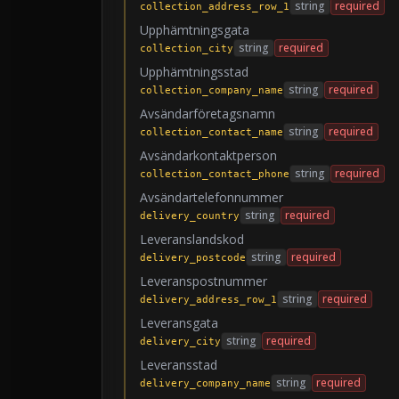
string
required
collection_address_row_1
Upphämtningsgata
string
required
collection_city
Upphämtningsstad
string
required
collection_company_name
Avsändarföretagsnamn
string
required
collection_contact_name
Avsändarkontaktperson
string
required
collection_contact_phone
Avsändartelefonnummer
string
required
delivery_country
Leveranslandskod
string
required
delivery_postcode
Leveranspostnummer
string
required
delivery_address_row_1
Leveransgata
string
required
delivery_city
Leveransstad
string
required
delivery_company_name