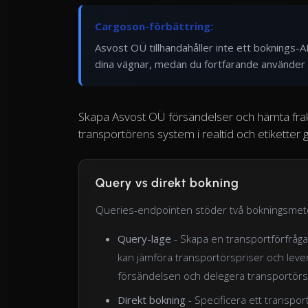
Cargoson-förbättring:
Asvost OÜ tillhandahåller inte ett boknings-
dina vägnar, medan du fortfarande använder
Skapa Asvost OÜ försändelser och hämta frakt
transportörens system i realtid och etikette
Query vs direkt bokning
Queries-endpointen stöder två bokningsmet
Query-läge
- Skapa en transportförfrågan
kan jämföra transportörspriser och lever
försändelsen och delegera transportörsval
Direkt bokning
- Specificera ett transport