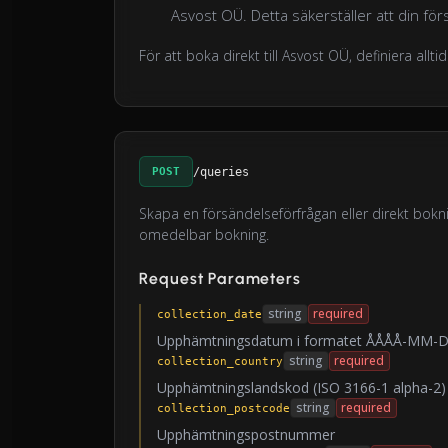
Asvost OÜ. Detta säkerställer att din fö
För att boka direkt till Asvost OÜ, definiera allti
POST
/queries
Skapa en försändelseförfrågan eller direkt bokni
omedelbar bokning.
Request Parameters
string
required
collection_date
Upphämtningsdatum i formatet ÅÅÅÅ-MM-
string
required
collection_country
Upphämtningslandskod (ISO 3166-1 alpha-2)
string
required
collection_postcode
Upphämtningspostnummer