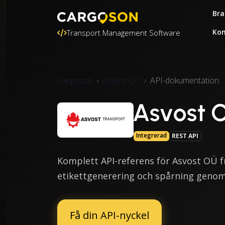
Bra
Kon
Transport Management Software
Cargoson
Asvost OÜ
API-dokumentation
Asvost 
Integrerad
REST API
Komplett API-referens för Asvost OÜ fra
etikettgenerering och spårning genom
Få din API-nyckel