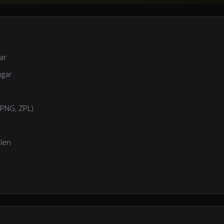
ar
ngar
, PNG, ZPL)
len