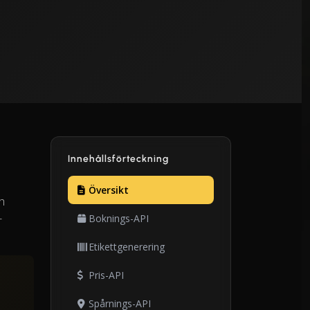
Innehållsförteckning
Översikt
h
+
Boknings-API
Etikettgenerering
Pris-API
Spårnings-API