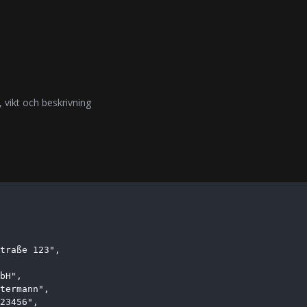
, vikt och beskrivning
traße 123",

bH",

termann",

23456",
