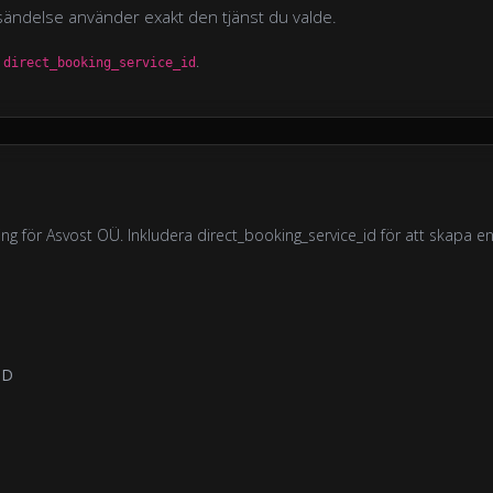
rsändelse använder exakt den tjänst du valde.
d
.
direct_booking_service_id
ng för Asvost OÜ. Inkludera direct_booking_service_id för att skapa e
DD