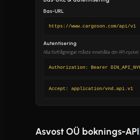
Bas-URL
https://www.cargoson.com/api/v1
Autentisering
Alla förfrågningar måste innehålla din API-nycke
Authorization: Bearer DIN_API_NY
Accept: application/vnd.api.v1
Asvost OÜ boknings-API