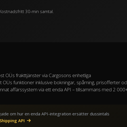
Kostnadsfritt 30-min samtal.
st OÜs frakttjänster via Cargosons enhetliga
 OÜs funktioner inklusive bokningar, spårning, prisofferter oc
 annat affärssystem via ett enda API – tillsammans med 2 000
guide om hur en enda API-integration ersätter dussintals
 Shipping API