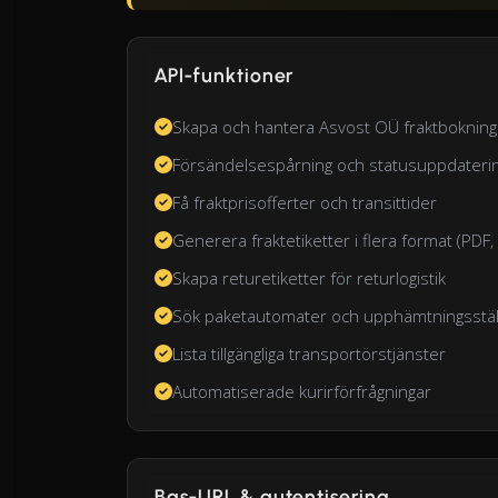
API-funktioner
Skapa och hantera Asvost OÜ fraktbokning
Försändelsespårning och statusuppdateri
Få fraktprisofferter och transittider
Generera fraktetiketter i flera format (PDF
Skapa returetiketter för returlogistik
Sök paketautomater och upphämtningsstäl
Lista tillgängliga transportörstjänster
Automatiserade kurirförfrågningar
Bas-URL & autentisering