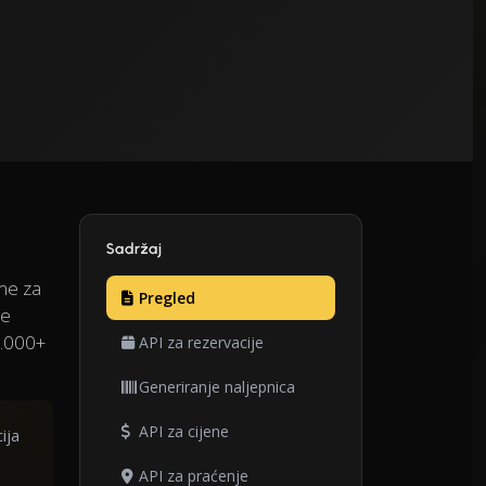
Sadržaj
me za
Pregled
de
2.000+
API za rezervacije
Generiranje naljepnica
API za cijene
ija
API za praćenje