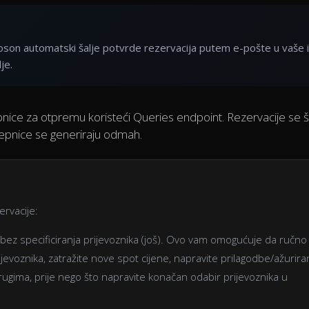
oson automatski šalje potvrde rezervacija putem e-pošte u vaše 
je.
pnice za otpremu koristeći Queries endpoint. Rezervacije se š
jepnice se generiraju odmah.
rvacije:
z bez specificiranja prijevoznika (još). Ovo vam omogućuje da ručno
evoznika, zatražite nove spot cijene, napravite prilagodbe/ažurira
 drugima, prije nego što napravite konačan odabir prijevoznika u