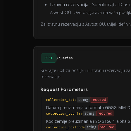
Izravna rezervacija
- Specificirajte ID usl
Asvost OÜ. Ovo osigurava da vaša pošiljk
Za izravnu rezervaciju s Asvost OÜ, uvijek defini
POST
/queries
Kreirajte upit za pošiljku ili izravnu rezervaciju
rezervacije.
Request Parameters
string
required
collection_date
Datum preuzimanja u formatu GGGG-MM-
string
required
collection_country
Kod zemlje preuzimanja (ISO 3166-1 alpha-2
string
required
collection_postcode