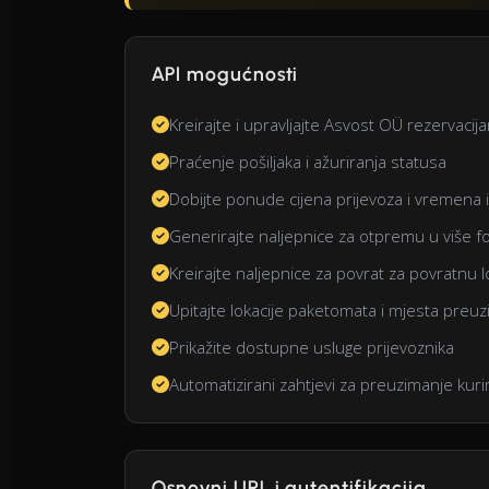
API mogućnosti
Kreirajte i upravljajte Asvost OÜ rezervacij
Praćenje pošiljaka i ažuriranja statusa
Dobijte ponude cijena prijevoza i vremena
Generirajte naljepnice za otpremu u više f
Kreirajte naljepnice za povrat za povratnu l
Upitajte lokacije paketomata i mjesta preu
Prikažite dostupne usluge prijevoznika
Automatizirani zahtjevi za preuzimanje kuri
Osnovni URL i autentifikacija