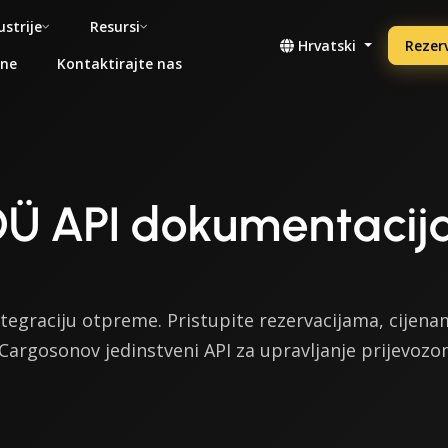
ustrije
Resursi
Hrvatski
Rezerv
ene
Kontaktirajte nas
OÜ API dokumentacij
tegraciju otpreme. Pristupite rezervacijama, cijena
 Cargosonov jedinstveni API za upravljanje prijevozo