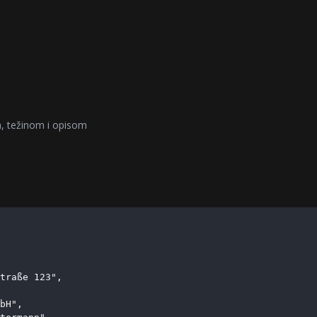
a, težinom i opisom
traße 123",

bH",
