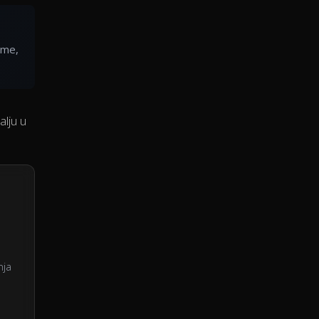
ime,
alju u
nja