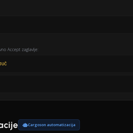
avno Accept zaglavlje:
JUČ
acije
Cargoson automatizacija