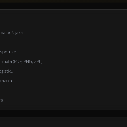
ama pošiljaka
 isporuke
ormata (PDF, PNG, ZPL)
ogistiku
zimanja
ra