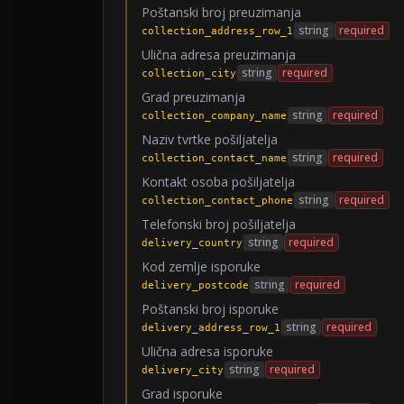
Poštanski broj preuzimanja
string
required
collection_address_row_1
Ulična adresa preuzimanja
string
required
collection_city
Grad preuzimanja
string
required
collection_company_name
Naziv tvrtke pošiljatelja
string
required
collection_contact_name
Kontakt osoba pošiljatelja
string
required
collection_contact_phone
Telefonski broj pošiljatelja
string
required
delivery_country
Kod zemlje isporuke
string
required
delivery_postcode
Poštanski broj isporuke
string
required
delivery_address_row_1
Ulična adresa isporuke
string
required
delivery_city
Grad isporuke