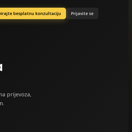
irajte besplatnu konzultaciju
Prijavite se
a
ma prijevoza,
m.