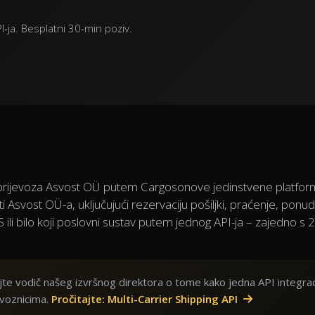
-ja. Besplatni 30-min poziv.
 prijevoza Asvost OÜ putem Cargosonove jedinstvene platfor
i Asvost OÜ-a, uključujući rezervaciju pošiljki, praćenje, ponu
 ili bilo koji poslovni sustav putem jednog API-ja – zajedno s 
ajte vodič našeg izvršnog direktora o tome kako jedna API integrac
evoznicima.
Pročitajte: Multi-Carrier Shipping API