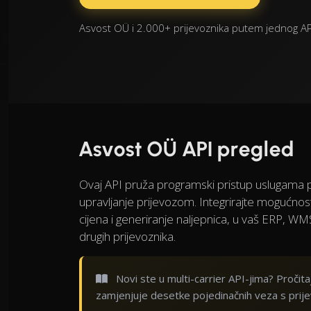
Asvost OÜ i 2.000+ prijevoznika putem jednog API
Asvost OÜ API pregled
Ovaj API pruža programski pristup uslugama
upravljanje prijevozom. Integrirajte mogućnost
cijena i generiranje naljepnica, u vaš ERP, WMS
drugih prijevoznika.
Novi ste u multi-carrier API-jima? Pročit
zamjenjuje desetke pojedinačnih veza s prij