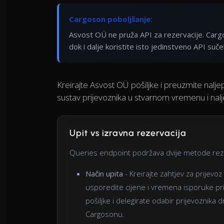
Cargoson poboljšanje:
Asvost OÜ ne pruža API za rezervacije. Carg
dok i dalje koristite isto jedinstveno API sučel
Kreirajte Asvost OÜ pošiljke i preuzmite nalje
sustav prijevoznika u stvarnom vremenu i nal
Upit vs izravna rezervacija
Queries endpoint podržava dvije metode reze
Način upita
- Kreirajte zahtjev za prijevo
usporedite cijene i vremena isporuke prij
pošiljke i delegirate odabir prijevoznika
Cargosonu.