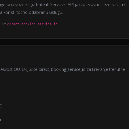
uge prijevoznika (iz Rate ili Services API-ja) za izravnu rezervaciju s
a koristi točno odabranu uslugu.
rajte
.
direct_booking_service_id
 za Asvost OÜ. Uključite direct_booking_service_id za kreiranje trenutne
DD
)