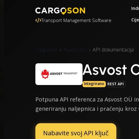
Ind
Cij
Transport Management Software
Cargoson
Asvost OÜ
API dokumentacija
Asvost 
Integrirano
REST API
Potpuna API referenca za Asvost OÜ in
generiranju naljepnica i praćenju kroz
Nabavite svoj API ključ