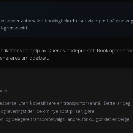
son sender automatisk bookingbekreftelser via e-post på dine ve
I-grensesnitt.
etiketter ved hjelp av Queries-endepunktet. Bookinger sendes
 genereres umiddelbart.
oder:
spørsel uten å spesifisere en transportør (ennå). Dette lar deg
g leveringstider, be om nye spot-priser, gjøre
n, og delegere transportørvalg til andre, før du gjør det endelige