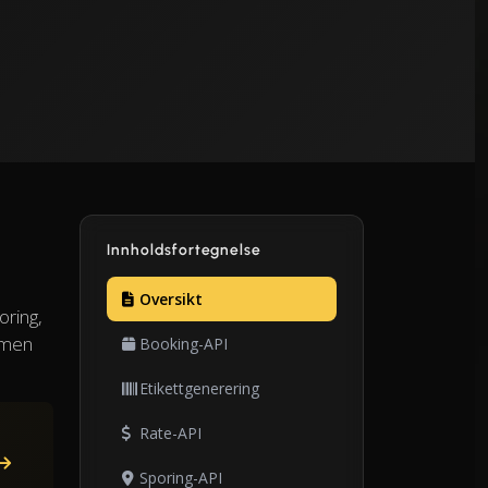
Innholdsfortegnelse
Oversikt
oring,
ammen
Booking-API
Etikettgenerering
Rate-API
Sporing-API