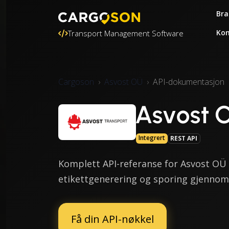
Bra
Kon
Transport Management Software
Cargoson
Asvost OÜ
API-dokumentasjon
Asvost 
Integrert
REST API
Komplett API-referanse for Asvost OÜ f
etikettgenerering og sporing gjennom 
Få din API-nøkkel