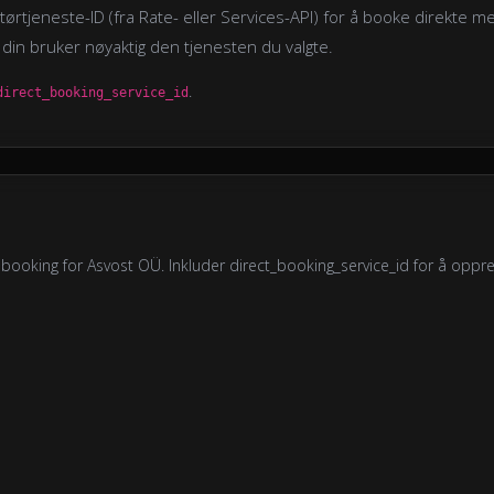
tørtjeneste-ID (fra Rate- eller Services-API) for å booke direkte m
din bruker nøyaktig den tjenesten du valgte.
.
direct_booking_service_id
 booking for Asvost OÜ. Inkluder direct_booking_service_id for å oppre