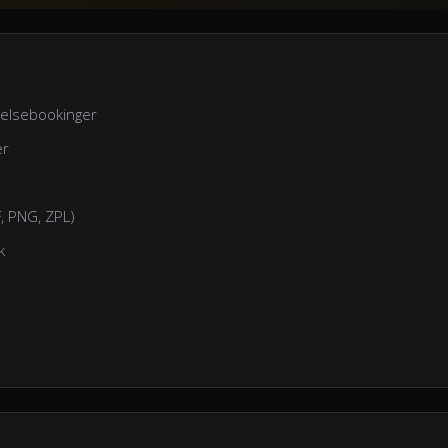
delsebookinger
er
F, PNG, ZPL)
k