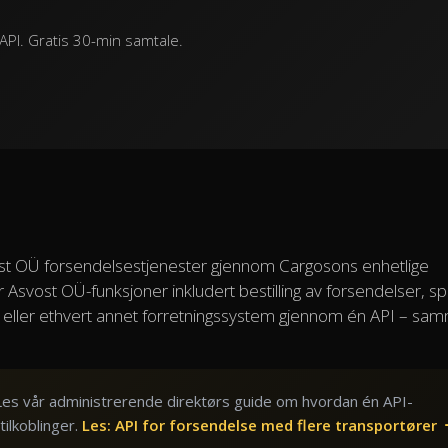
PI. Gratis 30-min samtale.
svost OÜ forsendelsestjenester gjennom Cargosons enhetlige
r Asvost OÜ-funksjoner inkludert bestilling av forsendelser, sp
WMS eller ethvert annet forretningssystem gjennom én API – s
Les vår administrerende direktørs guide om hvordan én API-
tilkoblinger.
Les: API for forsendelse med flere transportører