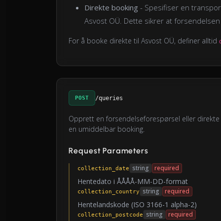
Direkte booking
- Spesifiser en transpor
Asvost OÜ. Dette sikrer at forsendelsen 
For å booke direkte til Asvost OÜ, definer alltid
POST
/queries
Opprett en forsendelseforespørsel eller direkte
en umiddelbar booking.
Request Parameters
string
required
collection_date
Hentedato i ÅÅÅÅ-MM-DD-format
string
required
collection_country
Hentelandskode (ISO 3166-1 alpha-2)
string
required
collection_postcode