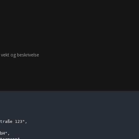
 vekt og beskrivelse
traße 123",

bH",
