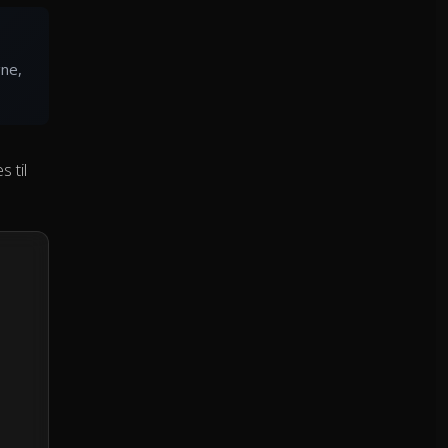
gne,
 til