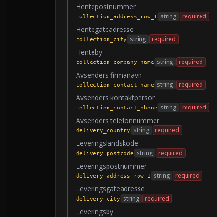
Hentepostnummer
string
required
collection_address_row_1
Hentegateadresse
string
required
collection_city
Henteby
string
required
collection_company_name
Avsenders firmanavn
string
required
collection_contact_name
Avsenders kontaktperson
string
required
collection_contact_phone
Avsenders telefonnummer
string
required
delivery_country
Leveringslandskode
string
required
delivery_postcode
Leveringspostnummer
string
required
delivery_address_row_1
Leveringsgateadresse
string
required
delivery_city
Leveringsby