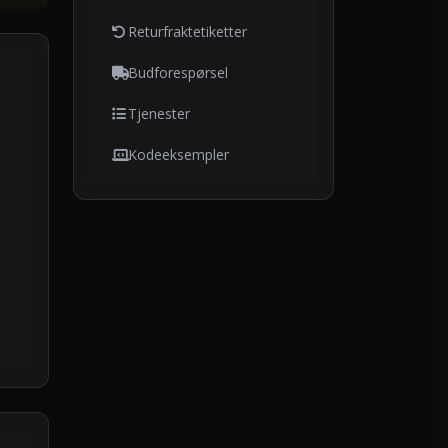
Returfraktetiketter
Budforespørsel
Tjenester
Kodeeksempler