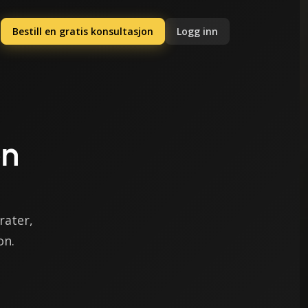
Bestill en gratis konsultasjon
Logg inn
on
rater,
on.