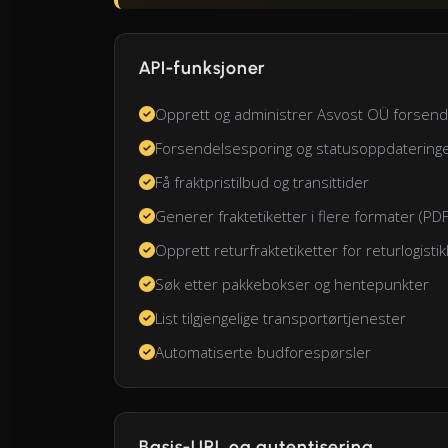
API-funksjoner
Opprett og administrer Asvost OÜ forsen
Forsendelsesporing og statusoppdatering
Få fraktpristilbud og transittider
Generer fraktetiketter i flere formater (PD
Opprett returfraktetiketter for returlogistik
Søk etter pakkebokser og hentepunkter
List tilgjengelige transportørtjenester
Automatiserte budforespørsler
Basis-URL og autentisering