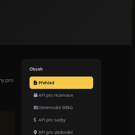
Obsah
my pro
Přehled
API pro rezervace
Generování štítků
API pro sazby
API pro sledování