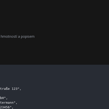
, hmotností a popisem
traße 123",

bH",

termann",

23456",
