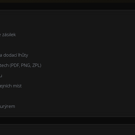
 zásilek
a dodací lhůty
tech (PDF, PNG, ZPL)
ku
ejních míst
kurýrem