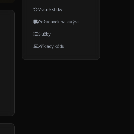
Vratné štítky
Požadavek na kurýra
Služby
Příklady kódu