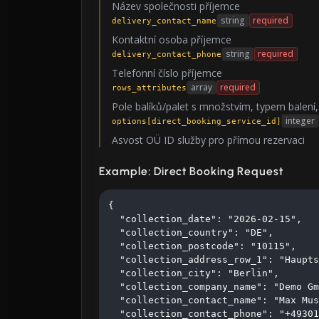
Název společnosti příjemce
string
required
delivery_contact_name
Kontaktní osoba příjemce
string
required
delivery_contact_phone
Telefonní číslo příjemce
array
required
rows_attributes
Pole balíků/palet s množstvím, typem balení
integer
options[direct_booking_service_id]
Asvost OÜ ID služby pro přímou rezervaci
Example: Direct Booking Request
{

  "collection_date": "2026-02-15",

  "collection_country": "DE",

  "collection_postcode": "10115",

  "collection_address_row_1": "Haupts
  "collection_city": "Berlin",

  "collection_company_name": "Demo Gm
  "collection_contact_name": "Max Mus
  "collection_contact_phone": "+49301