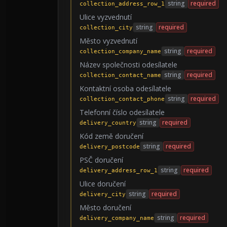
string
required
collection_address_row_1
Ulice vyzvednutí
string
required
collection_city
Město vyzvednutí
string
required
collection_company_name
Název společnosti odesílatele
string
required
collection_contact_name
Kontaktní osoba odesílatele
string
required
collection_contact_phone
Telefonní číslo odesílatele
string
required
delivery_country
Kód země doručení
string
required
delivery_postcode
PSČ doručení
string
required
delivery_address_row_1
Ulice doručení
string
required
delivery_city
Město doručení
string
required
delivery_company_name