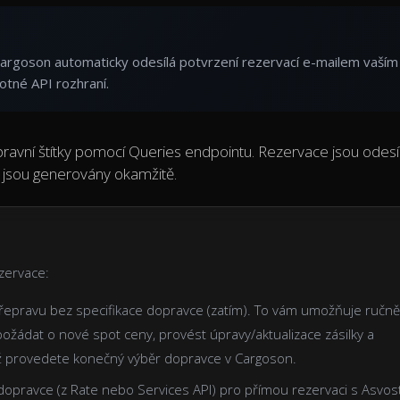
argoson automaticky odesílá potvrzení rezervací e-mailem vaším
otné API rozhraní.
epravní štítky pomocí Queries endpointu. Rezervace jsou odesí
 jsou generovány okamžitě.
zervace:
řepravu bez specifikace dopravce (zatím). To vám umožňuje ručně
ožádat o nové spot ceny, provést úpravy/aktualizace zásilky a
ež provedete konečný výběr dopravce v Cargoson.
y dopravce (z Rate nebo Services API) pro přímou rezervaci s Asvos