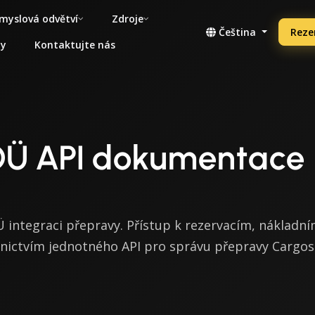
myslová odvětví
Zdroje
Čeština
Reze
ny
Kontaktujte nás
OÜ API dokumentace
 integraci přepravy. Přístup k rezervacím, nákladn
dnictvím jednotného API pro správu přepravy Cargos