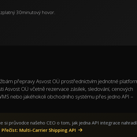
zplatný 30minutový hovor.
lužbám přepravy Asvost OÜ prostřednictvím jednotné platfor
ti Asvost OÜ včetně rezervace zásilek, sledování, cenových
 WMS nebo jakéhokoli obchodního systému přes jedno API –
ěte si průvodce našeho CEO o tom, jak jedna API integrace nahradí
.
Přečíst: Multi-Carrier Shipping API