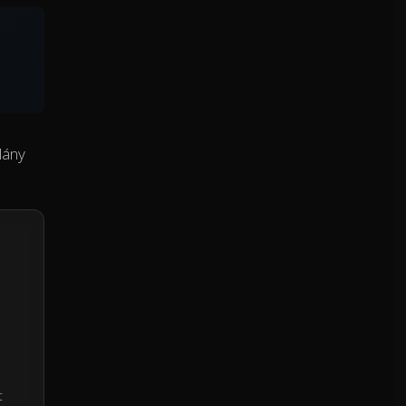
lány
t