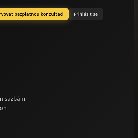
rvovat bezplatnou konzultaci
Přihlásit se
ím sazbám,
on.