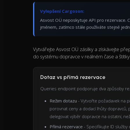
Vylepšení Cargoson:
Asvost OÜ neposkytuje API pro rezervace. C
jménem, zatímco stále používáte stejné jedn
Vytvářejte Asvost OÜ zásilky a získávejte př
do systému dopravce v reálném čase a štítky
Dotaz vs přímá rezervace
Queries endpoint podporuje dva způsoby re
Režim dotazu
- Vytvořte požadavek na p
porovnat ceny a dodací lhůty dopravců, p
delegovat výběr dopravce na ostatní, n
Přímá rezervace
- Specifikujte ID služb