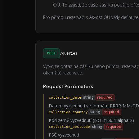
OÜ. To zajistí, že vaše zásilka použije p
Pro přímou rezervaci s Asvost OÜ vždy definujt
POST
/queries
Vytvořte dotaz na zásilku nebo přímou rezervaci
okamžité rezervace.
Request Parameters
string
required
collection_date
Datum vyzvednutí ve formátu RRRR-MM-DD
string
required
collection_country
Kód země vyzvednutí (ISO 3166-1 alpha-2)
string
required
collection_postcode
PSČ vyzvednutí