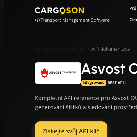
Prů
Ce
Transport Management Software
Cargoson
Asvost OÜ
API dokumentace
Asvost 
Integrováno
REST API
Kompletní API reference pro Asvost OÜ
generování štítků a sledování prostře
Získejte svůj API klíč