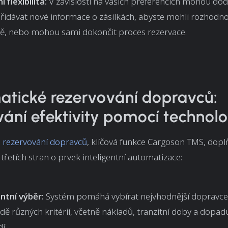
 flexibilita:
V závislosti na vašich preferencích mohou do
řidávat nové informace o zásilkách, abyste mohli rozhodn
ě, nebo mohou sami dokončit proces rezervace.
tické rezervování dopravců:
ání efektivity pomocí technolo
 rezervování dopravců
, klíčová funkce Cargoson TMS, dopl
třetích stran o prvek inteligentní automatizace:
entní výběr:
Systém pomáhá vybírat nejvhodnější dopravce 
dě různých kritérií, včetně nákladů, tranzitní doby a dopadu
í.