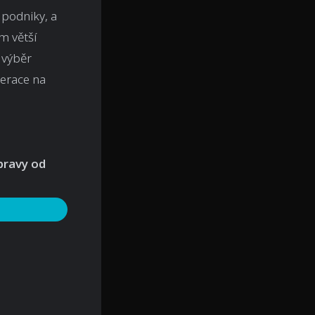
 podniky, a
ům větší
 výběr
perace na
pravy od