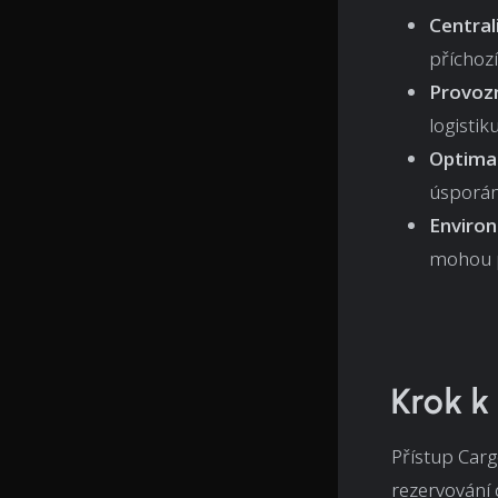
Central
příchozí
Provozn
logistik
Optimal
úsporám
Enviro
mohou p
Krok k
Přístup Carg
rezervování d