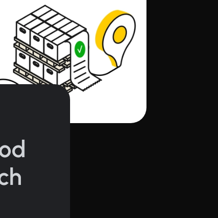
 od
ch