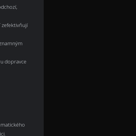
odchozí,
zefektivňují
významným
ru dopravce
tomatického
ci.