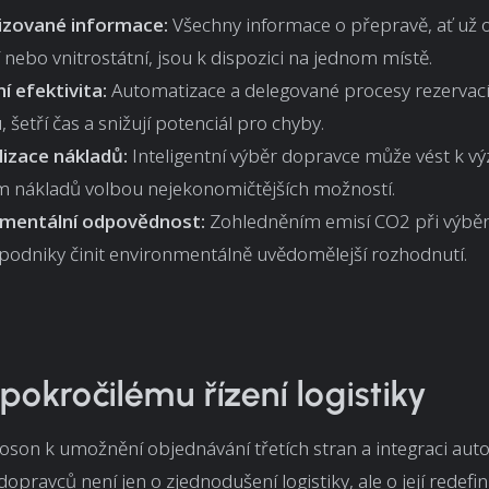
izované informace:
Všechny informace o přepravě, ať už 
 nebo vnitrostátní, jsou k dispozici na jednom místě.
í efektivita:
Automatizace a delegované procesy rezervací 
u, šetří čas a snižují potenciál pro chyby.
izace nákladů:
Inteligentní výběr dopravce může vést k 
 nákladů volbou nejekonomičtějších možností.
nmentální odpovědnost:
Zohledněním emisí CO2 při výbě
odniky činit environmentálně uvědomělejší rozhodnutí.
 pokročilému řízení logistiky
oson k umožnění objednávání třetích stran a integraci au
opravců není jen o zjednodušení logistiky, ale o její redefini