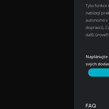
Tyto funkce
nabízejí prak
autonomii v 
dopravců, Ca
další úroveň​.
Naplánujte 
svých dodav
FAQ