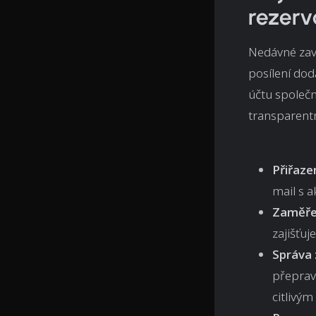
rezerv
Nedávné za
posílení do
účtu společn
transparentn
Přiřazen
mail s 
Zaměřen
zajišťuj
Správa 
přeprav
citlivým