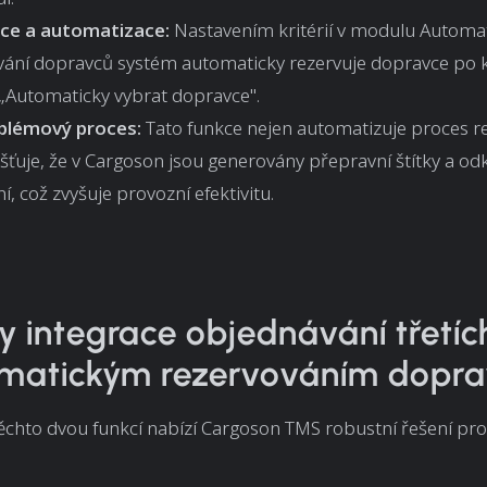
ce a automatizace:
Nastavením kritérií v modulu Automa
vání dopravců systém automaticky rezervuje dopravce po k
 „Automaticky vybrat dopravce".
blémový proces:
Tato funkce nejen automatizuje proces re
išťuje, že v Cargoson jsou generovány přepravní štítky a od
í, což zvyšuje provozní efektivitu.
 integrace objednávání třetíc
omatickým rezervováním dopr
chto dvou funkcí nabízí Cargoson TMS robustní řešení pro