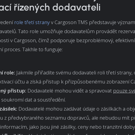
ací řízených dodavateli
vedení
role třetí strany
v Cargoson TMS představuje význam
davatelů. Tato role umožňuje dodavatelům provádět rezerv
osti v Cargoson, čímž podporuje bezproblémový, efektivní
í proces. Takhle to funguje:
í role:
Jakmile přiřadíte svému dodavateli roli třetí strany, 
aktivací účtu a získá přístup k přizpůsobenému zobrazení C
ý přístup:
Dodavatelé mohou vidět a spravovat
pouze své
e soukromí dat a soustředění.
zásilek:
Dodavatelé mohou zadávat údaje o zásilkách a ob
u z předvybraného seznamu dopravců, ale nebudou mít př
 informacím, jako jsou jiné zásilky, ceny nebo tranzitní doby