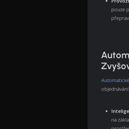
Provozní
pouze p
přeprav
Automa
Zvyšov
Automatické
objednávání 
Intelig
na zákla
prostřed