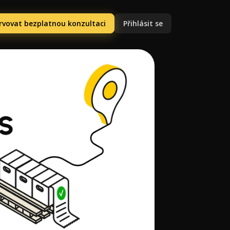
rvovat bezplatnou konzultaci
Přihlásit se