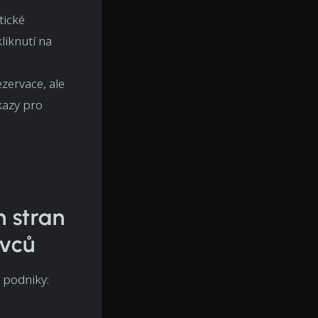
tické
liknutí na
zervace, ale
kazy pro
h stran
avců
 podniky: