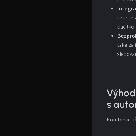
Integra
rezervo
tlačítko
Bezpro
také zaj
sledován
Výhody
s aut
Kombinací tě