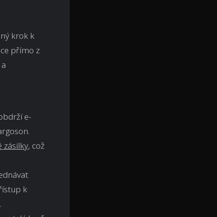
ný krok k
ace přímo z
 a
obdrží e-
argoson.
 zásilky
, což
jednávat
ístup k
.