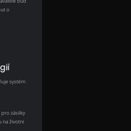
davatelé buď
out o
gií
ňuje systém
pro zásilky
 na životní