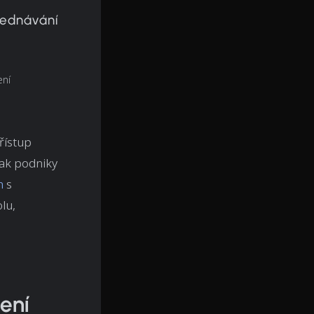
jednávání
ení
řístup
jak podniky
n
s
lu,
ení