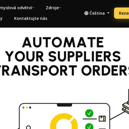
myslová odvětví
Zdroje
Čeština
Reze
ny
Kontaktujte nás