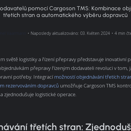
 dodavatelů pomocí Cargoson TMS: Kombinace ob
třetích stran a automatického výběru dopravců
nel Vaarmann
•
Naposledy aktualizováno: 03. Květen 2024
•
4 min čt
 světě logistiky a řízení přepravy představuje inovativní p
objednávkám přepravy řízeným dodavateli revoluci v tom, 
pravní potřeby. Integrací
možností objednávání třetích stra
ým rezervováním dopravců
umožňuje Cargoson TMS kontro
 a zjednodušuje logistické operace.
ávání třetích stran: Zjednoduš