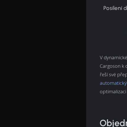
Posílení
Ta
V dynamickém
Cargoson k 
řeší své pře
automatick
optimalizaci
Objedn