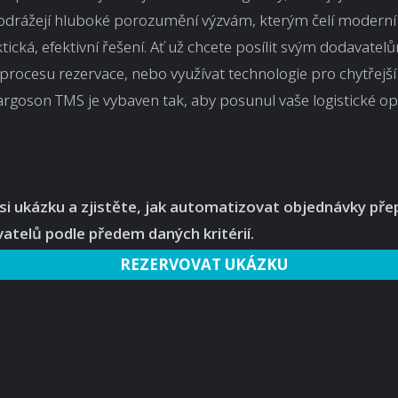
 odrážejí hluboké porozumění výzvám, kterým čelí moderní
tická, efektivní řešení. Ať už chcete posílit svým dodavatel
procesu rezervace, nebo využívat technologie pro chytřejší
rgoson TMS je vybaven tak, aby posunul vaše logistické o
si ukázku a zjistěte, jak automatizovat objednávky pře
atelů podle předem daných kritérií.
REZERVOVAT UKÁZKU