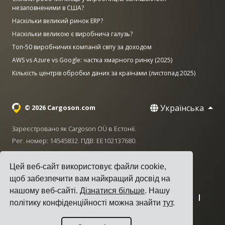
незаповненими в США?
Наскільки великий ринок ERP?
Наскільки великою є виробнича галузь?
Топ-50 виробничих компаній світу за доходом
AWS vs Azure vs Google: частка хмарного ринку (2025)
Кількість центрів обробки даних за країнами (листопад 2025)
Українська
© 2026 Cargoson.com
Зареєстровано як Cargoson OÜ в Естонії.
Рег. номер: 14545832. ПДВ: EE102137680.
Головний офіс: Pärnu mnt. 141, 11314 Tallinn, Естонія
Цей веб-сайт використовує файли cookie,
·
+372 5555 0028
hello@cargoson.com
щоб забезпечити вам найкращий досвід на
нашому веб-сайті.
Дізнатися більше
. Нашу
Умови надання послуг
|
Політика конфіденційності
|
політику конфіденційності можна знайти
тут
.
Політика використання файлів cookie