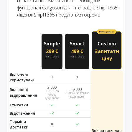
Ці пакети включають весь необхідний
функціонал Cargoson для інтеграції з ShipIT365.
Ліцензії ShipIT365 продаються окремо.
Найпопулярніше
Simple
Smart
Custom
299 €
499 €
Запитати
на місяць
на місяць
ціну
Включені
1
3
користувачі
3,000
5,000
Включені
+0.10 € за
+0.08 € за кожне
відправлення
кожне
додаткове
додаткове
Етикетки
Відстеження
Терміни
доставки
Зв'язатися для