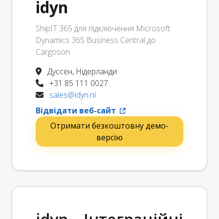
idyn
ShipIT 365 для підключення Microsoft
Dynamics 365 Business Central до
Cargoson
Дуссен, Нідерланди
+31 85 111 0027
sales@idyn.nl
Відвідати веб-сайт
Отримати безкоштовну демо-
версію