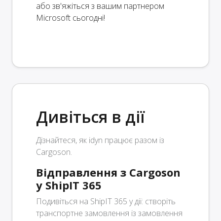
або зв'яжіться з вашим партнером
Microsoft сьогодні!
Дивіться в дії
Дізнайтеся, як idyn працює разом із
Cargoson.
Відправлення з Cargoson
у ShipIT 365
Подивіться на ShipIT 365 у дії: створіть
транспортне замовлення із замовлення