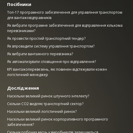
Посібники
Топ-17 програмного забезпечення для управління транспортом
для вантажовідправників
Як вибрати програмне забезпечення для відправлення кількома
перевізниками?
Як провести простий транспортний тендер?
Як впровадити систему управління транспортом?
Як вибрати вантажного перевізника?
Як автоматизувати сповіщення про відправлення?
KPI вантажоперевезень, які повинен відстежувати кожен
логістичний менеджер
Дослідження
Наскільки великий ринок штучного інтелекту?
Скільки CO2 виділяє транспортний сектор?
Наскільки великий логістичний ринок?
Наскільки великий ринок корпоративного програмного
забезпечення?
Скільки робочих місць у виробництві залишаються