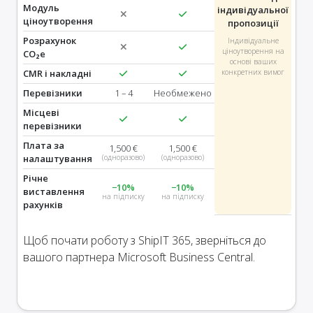
Модуль
індивідуальної
ціноутворення
пропозиції
Розрахунок
Індивідуальне
ціноутворення на
CO₂e
основі ваших
CMR і накладні
конкретних вимог
Перевізники
1 – 4
Необмежено
Місцеві
перевізники
Плата за
1,500 €
1,500 €
налаштування
(одноразово)
(одноразово)
Річне
−10%
−10%
виставлення
на підписку
на підписку
рахунків
Щоб почати роботу з ShipIT 365, зверніться до
вашого партнера Microsoft Business Central.