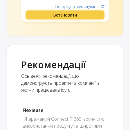
Інструкція з налаштування
Встановити
Рекомендації
Ось деякі рекомендації, що
демонструють проекти та компанії, з
якими працювала idyn.
Flexlease
"Я вражений ConnectIT 365, зручністю
використання продукту та широкими