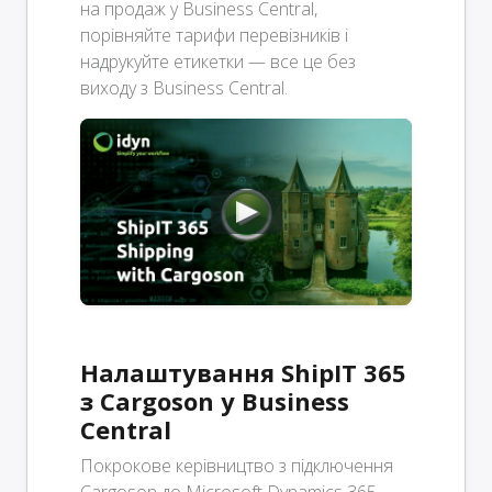
на продаж у Business Central,
порівняйте тарифи перевізників і
надрукуйте етикетки — все це без
виходу з Business Central.
Налаштування ShipIT 365
з Cargoson у Business
Central
Покрокове керівництво з підключення