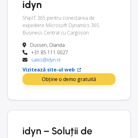
idyn
ShipIT 365 pentru conectarea de
expediere Microsoft Dynamics 365
Business Central cu Cargoson
Dussen, Olanda
+31 85 111 0027
sales@idyn.nl
Vizitează site-ul web
Obține o demo gratuită
idyn – Soluții de