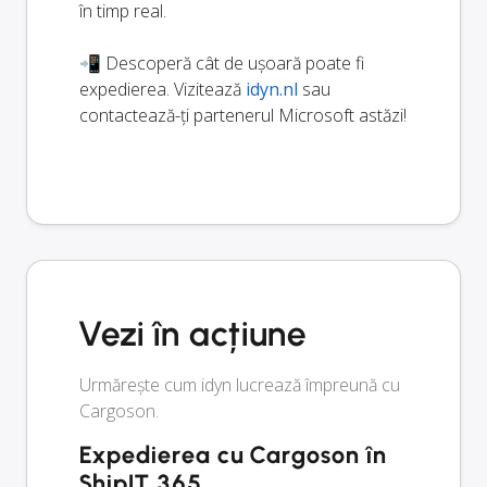
în timp real.
📲 Descoperă cât de ușoară poate fi
expedierea. Vizitează
idyn.nl
sau
contactează-ți partenerul Microsoft astăzi!
Vezi în acțiune
Urmărește cum idyn lucrează împreună cu
Cargoson.
Expedierea cu Cargoson în
ShipIT 365