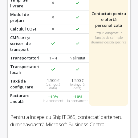
livrare
Contactați pentru
Modul de
o ofertă
prețuri
personalizată
Calculul CO₂e
Prețuri adaptate în
CMR-uri și
funcție de cerințele
dumneavoastră specifice
scrisori de
transport
Transportatori
1 – 4
Nelimitat
Transportatori
locali
1.500 €
1.500 €
Taxă de
(o singură
(o singură
configurare
dată)
dată)
Facturare
−10%
−10%
anuală
la abonament
la abonament
Pentru a începe cu ShipIT 365, contactați partenerul
dumneavoastră Microsoft Business Central.