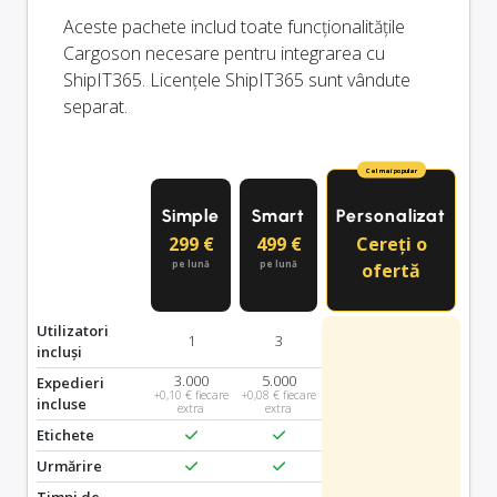
Aceste pachete includ toate funcționalitățile
Cargoson necesare pentru integrarea cu
ShipIT365. Licențele ShipIT365 sunt vândute
separat.
Cel mai popular
Simple
Smart
Personalizat
299 €
499 €
Cereți o
pe lună
pe lună
ofertă
Utilizatori
1
3
incluși
3.000
5.000
Expedieri
+0,10 € fiecare
+0,08 € fiecare
incluse
extra
extra
Etichete
Urmărire
Timpi de