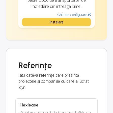
peste 2.000 de transportatori de
încredere din întreaga lume.
Ghid de configurare
Instalare
Referințe
Iată câteva referințe care prezintă
proiectele și companiile cu care a lucrat
idyn.
Flexlease
"Sunt impresionat de ConnectIT 365, de