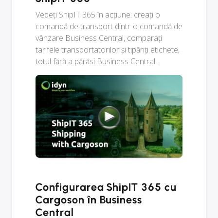
Vedeți ShipIT 365 în acțiune: creați o
comandă de transport dintr-o comandă de
vânzare Business Central, comparați
tarifele transportatorilor și tipăriți etichete,
totul fără a părăsi Business Central.
Configurarea ShipIT 365 cu
Cargoson în Business
Central