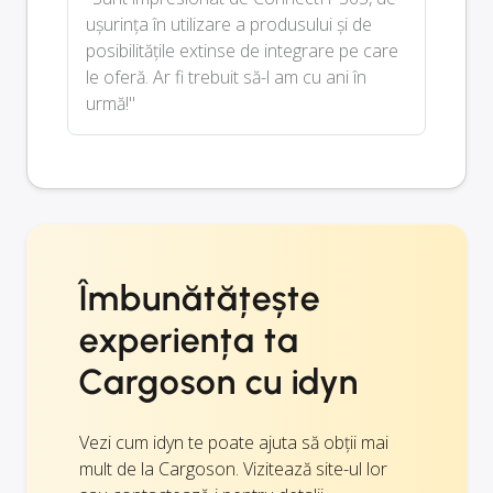
ușurința în utilizare a produsului și de
posibilitățile extinse de integrare pe care
le oferă. Ar fi trebuit să-l am cu ani în
urmă!"
Îmbunătățește
experiența ta
Cargoson cu idyn
Vezi cum idyn te poate ajuta să obții mai
mult de la Cargoson. Vizitează site-ul lor