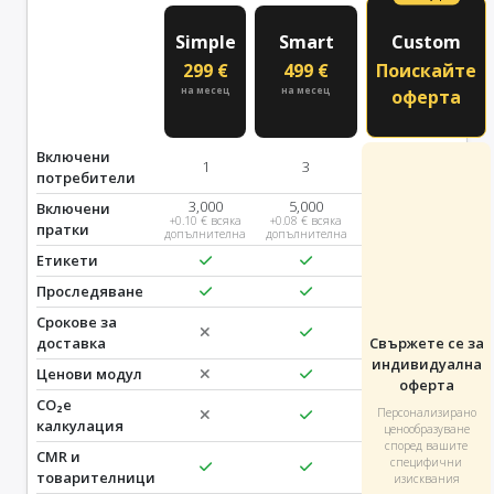
Simple
Smart
Custom
299 €
499 €
Поискайте
на месец
на месец
оферта
Включени
1
3
потребители
3,000
5,000
Включени
+0.10 € всяка
+0.08 € всяка
пратки
допълнителна
допълнителна
Етикети
Проследяване
Срокове за
доставка
Свържете се за
индивидуална
Ценови модул
оферта
CO₂e
Персонализирано
калкулация
ценообразуване
според вашите
CMR и
специфични
товарителници
изисквания