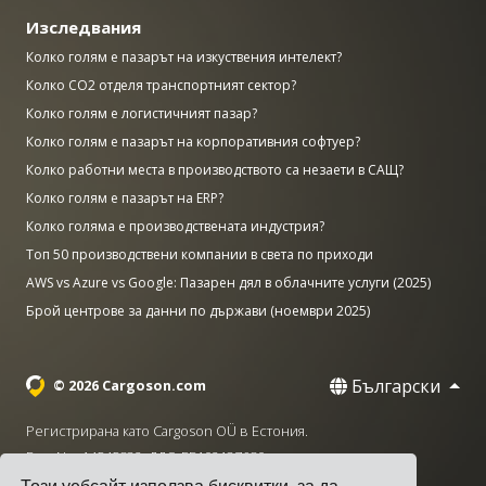
Изследвания
Колко голям е пазарът на изкуствения интелект?
Колко CO2 отделя транспортният сектор?
Колко голям е логистичният пазар?
Колко голям е пазарът на корпоративния софтуер?
Колко работни места в производството са незаети в САЩ?
Колко голям е пазарът на ERP?
Колко голяма е производствената индустрия?
Топ 50 производствени компании в света по приходи
AWS vs Azure vs Google: Пазарен дял в облачните услуги (2025)
Брой центрове за данни по държави (ноември 2025)
Български
© 2026 Cargoson.com
Регистрирана като Cargoson OÜ в Естония.
Рег. No: 14545832. ДДС: EE102137680.