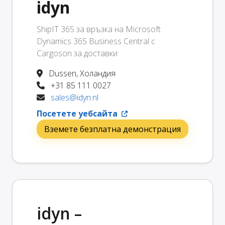
idyn
ShipIT 365 за връзка на Microsoft
Dynamics 365 Business Central с
Cargoson за доставки
Dussen, Холандия
+31 85 111 0027
sales@idyn.nl
Посетете уебсайта
Вземете безплатна демонстрация
idyn –