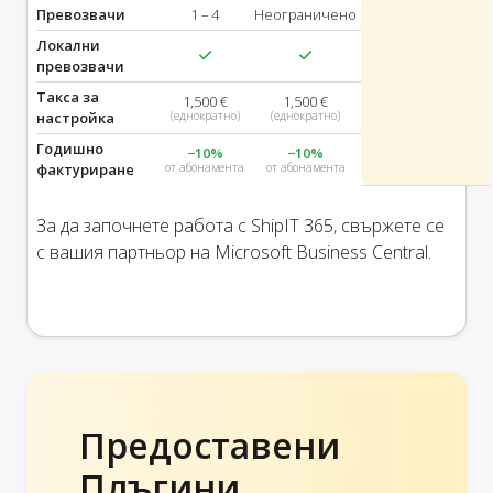
Превозвачи
1 – 4
Неограничено
Локални
превозвачи
Такса за
1,500 €
1,500 €
настройка
(еднократно)
(еднократно)
Годишно
−10%
−10%
фактуриране
от абонамента
от абонамента
За да започнете работа с ShipIT 365, свържете се
с вашия партньор на Microsoft Business Central.
Предоставени
Плъгини