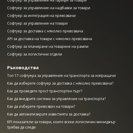
Софтуер за управление на тарифи за товари
Софтуер за управление на надбавки за товари
Софтуер за интеграция на превозвачи
Софтуер за управление на товари
Софтуер за доставка с няколко превозвача
API за доставка на товари с няколко превозвача
Софтуер за планиране на товарене на рампи
Софтуер за логистични отдели
Ръководства
Топ 17 софтуера за управление на транспорта за изпращачи
Как да изберете софтуер за доставка с няколко превозвача?
Как да проведете прост транспортен търг?
Как да внедрите система за управление на транспорта?
Как да изберете превозвач на товари?
Как да автоматизирате известията за доставка?
KPI показатели за товари, които всеки логистичен мениджър
трябва да следи