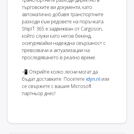
транспортните разходи директно в
търговските ви документи, като
автоматично добавя транспортните
разходи към редовете на поръчката.
ShipIT 365 е задвижван от Cargoson,
който служи като негов бекенд,
осигурявайки надеждна свързаност с
превозвачи и актуализации на
проследяването в реално време.
📲 Открийте колко лесни могат да
бъдат доставките. Посетете
idyn.nl
или
се свържете с вашия Microsoft
партньор днес!