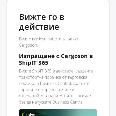
Вижте го в
действие
Вижте как idyn работи заедно с
Cargoson.
Изпращане с Cargoson в
ShipIT 365
Вижте ShipIT 365 в действие: създайте
транспортна поръчка от търговска
поръчка в Business Central, сравнете
тарифите на превозвачите и
отпечатайте товарителници – всичко
без да напускате Business Central.