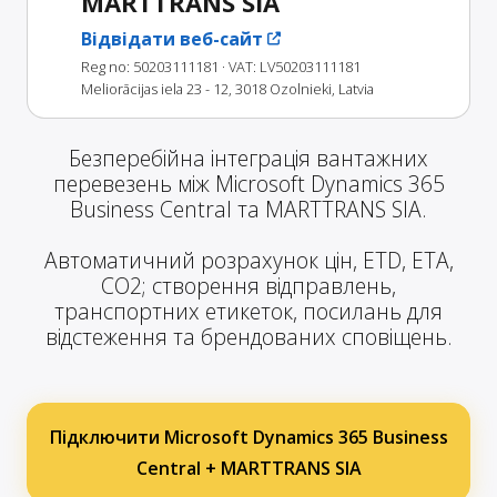
MARTTRANS SIA
Відвідати веб-сайт
Reg no: 50203111181
· VAT: LV50203111181
Meliorācijas iela 23 - 12, 3018 Ozolnieki, Latvia
Безперебійна інтеграція вантажних
перевезень між Microsoft Dynamics 365
Business Central та MARTTRANS SIA.
Автоматичний розрахунок цін, ETD, ETA,
CO2; створення відправлень,
транспортних етикеток, посилань для
відстеження та брендованих сповіщень.
Підключити Microsoft Dynamics 365 Business
Central + MARTTRANS SIA