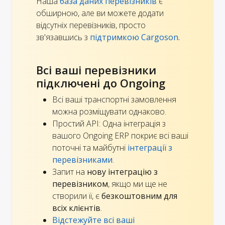
Наша
база даних перевізників
є
обширною, але ви можете додати
відсутніх перевізників, просто
зв'язавшись з
підтримкою Cargoson.
Всі ваші перевізники
підключені до Ongoing
Всі ваші транспортні замовлення
можна розміщувати однаково.
Простий API: Одна інтеграція з
вашого Ongoing ERP покриє всі ваші
поточні та майбутні
інтеграції з
перевізниками
.
Запит на
нову інтеграцію з
перевізником
, якщо ми ще не
створили її, є
безкоштовним для
всіх клієнтів
.
Відстежуйте всі ваші