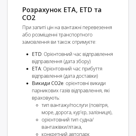
Розрахунок ETA, ETD та
CO2
При запиті цін на вантажні перевезення
або розміщенні транспортного
замовлення ви також отримуєте:
ETD
: Орієнтовний час відправлення
відправлення (дата збору)
ETA
: Орієнтовний час прибуття
відправлення (дата доставки)
Викиди CO2e
: орієнтовні викиди
парникових газів відправлення, які
враховують:
тип вантажу/послуги (повітря,
море, дорога, кур'єр, залізниця),
орієнтовний тип судна/
вантажівки/літака,
конкретний автопарк