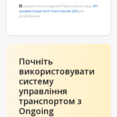
Шукаєте технічні деталі? Перегляньте нашу
API
документацію Koch Internatinale (DE)
для
розробників.
Почніть
використовувати
систему
управління
транспортом з
Ongoing