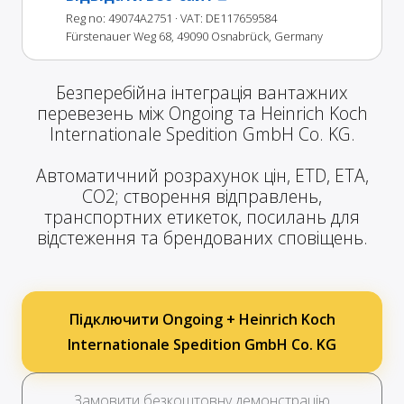
Reg no: 49074A2751
· VAT: DE117659584
Fürstenauer Weg 68, 49090 Osnabrück, Germany
Безперебійна інтеграція вантажних
перевезень між Ongoing та Heinrich Koch
Internationale Spedition GmbH Co. KG.
Автоматичний розрахунок цін, ETD, ETA,
CO2; створення відправлень,
транспортних етикеток, посилань для
відстеження та брендованих сповіщень.
Підключити Ongoing + Heinrich Koch
Internationale Spedition GmbH Co. KG
Замовити безкоштовну демонстрацію