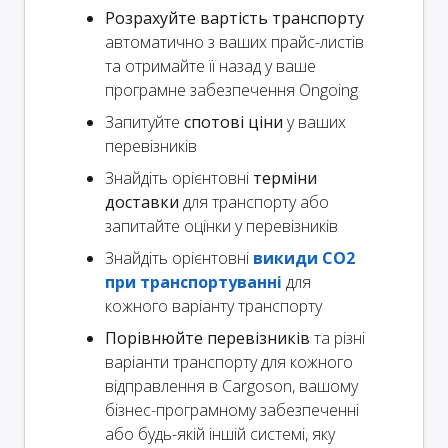
Розрахуйте вартість транспорту
автоматично з ваших прайс-листів
та отримайте її назад у ваше
програмне забезпечення Ongoing
Запитуйте
спотові ціни
у ваших
перевізників
Знайдіть орієнтовні
терміни
доставки
для транспорту або
запитайте оцінки у перевізників
Знайдіть орієнтовні
викиди CO2
при транспортуванні
для
кожного варіанту транспорту
Порівнюйте перевізників
та різні
варіанти транспорту для кожного
відправлення в Cargoson, вашому
бізнес-програмному забезпеченні
або будь-якій іншій системі, яку