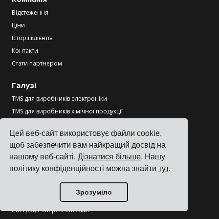
Відстеження
Ціни
Історії клієнтів
Контакти
Стати партнером
Галузі
TMS для виробників електроніки
TMS для виробників хімічної продукції
TMS для виробників металу та обладнання
Цей веб-сайт використовує файли cookie,
TMS для друку та пакування
щоб забезпечити вам найкращий досвід на
Переглянути всі галузі
нашому веб-сайті.
Дізнатися більше
. Нашу
політику конфіденційності можна знайти
тут
.
Ресурси
Блог
Зрозуміло
Відгуки
Інтеграції з перевізниками