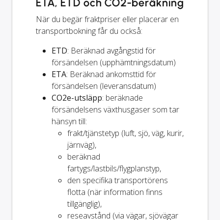
ETA, ETD och CO2-beräkning
När du begär fraktpriser eller placerar en
transportbokning får du också:
ETD
: Beräknad avgångstid för
försändelsen (upphämtningsdatum)
ETA
: Beräknad ankomsttid för
försändelsen (leveransdatum)
CO2e-utsläpp
: beräknade
försändelsens växthusgaser som tar
hänsyn till:
frakt/tjänstetyp (luft, sjö, väg, kurir,
järnväg),
beräknad
fartygs/lastbils/flygplanstyp,
den specifika transportörens
flotta (när information finns
tillgänglig),
reseavstånd (via vägar, sjövägar