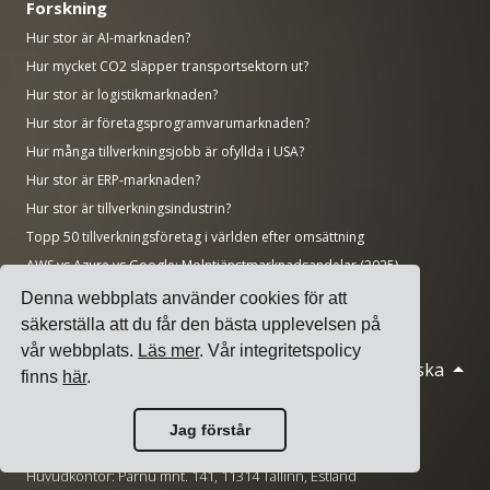
Forskning
Hur stor är AI-marknaden?
Hur mycket CO2 släpper transportsektorn ut?
Hur stor är logistikmarknaden?
Hur stor är företagsprogramvarumarknaden?
Hur många tillverkningsjobb är ofyllda i USA?
Hur stor är ERP-marknaden?
Hur stor är tillverkningsindustrin?
Topp 50 tillverkningsföretag i världen efter omsättning
AWS vs Azure vs Google: Molntjänstmarknadsandelar (2025)
Antal datacenter per land (november 2025)
Denna webbplats använder cookies för att
säkerställa att du får den bästa upplevelsen på
vår webbplats.
Läs mer
. Vår integritetspolicy
Svenska
© 2026 Cargoson.com
finns
här
.
Registrerad som Cargoson OÜ i Estland.
Jag förstår
Reg nr: 14545832. VAT: EE102137680.
Huvudkontor: Pärnu mnt. 141, 11314 Tallinn, Estland