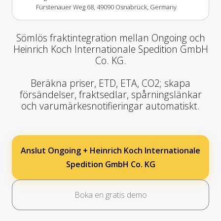
Fürstenauer Weg 68, 49090 Osnabrück, Germany
Sömlös fraktintegration mellan Ongoing och
Heinrich Koch Internationale Spedition GmbH
Co. KG.
Beräkna priser, ETD, ETA, CO2; skapa
försändelser, fraktsedlar, spårningslänkar
och varumärkesnotifieringar automatiskt.
Anslut Ongoing + Heinrich Koch Internationale
Spedition GmbH Co. KG
Boka en gratis demo