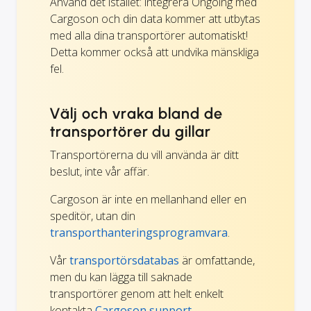
Använd det istället: integrera Ongoing med
Cargoson och din data kommer att utbytas
med alla dina transportörer automatiskt!
Detta kommer också att undvika mänskliga
fel.
Välj och vraka bland de
transportörer du gillar
Transportörerna du vill använda är ditt
beslut, inte vår affär.
Cargoson är inte en mellanhand eller en
speditör, utan din
transporthanteringsprogramvara
.
Vår
transportörsdatabas
är omfattande,
men du kan lägga till saknade
transportörer genom att helt enkelt
kontakta
Cargoson support.