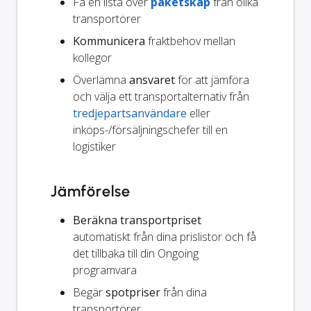
Få en lista över
paketskåp
från olika
transportörer
Kommunicera
fraktbehov mellan
kollegor
Överlämna
ansvaret
för att jämföra
och välja ett transportalternativ från
tredjepartsanvändare
eller
inköps-/försäljningschefer till en
logistiker
Jämförelse
Beräkna transportpriset
automatiskt från dina prislistor och få
det tillbaka till din Ongoing
programvara
Begär
spotpriser
från dina
transportörer