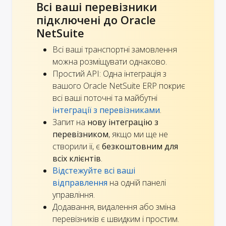
Всі ваші перевізники
підключені до Oracle
NetSuite
Всі ваші транспортні замовлення
можна розміщувати однаково.
Простий API: Одна інтеграція з
вашого Oracle NetSuite ERP покриє
всі ваші поточні та майбутні
інтеграції з перевізниками
.
Запит на
нову інтеграцію з
перевізником
, якщо ми ще не
створили її, є
безкоштовним для
всіх клієнтів
.
Відстежуйте всі ваші
відправлення
на одній панелі
управління.
Додавання, видалення або зміна
перевізників є швидким і простим.