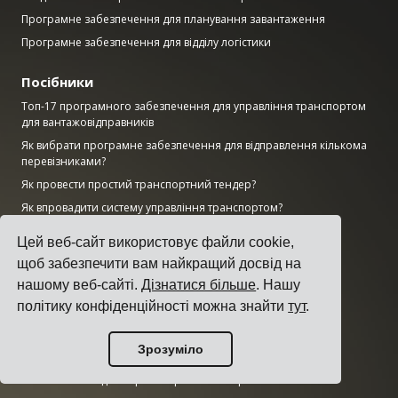
Програмне забезпечення для планування завантаження
Програмне забезпечення для відділу логістики
Посібники
Топ-17 програмного забезпечення для управління транспортом
для вантажовідправників
Як вибрати програмне забезпечення для відправлення кількома
перевізниками?
Як провести простий транспортний тендер?
Як впровадити систему управління транспортом?
Як вибрати вантажного перевізника?
Цей веб-сайт використовує файли cookie,
Як автоматизувати сповіщення про відправлення?
щоб забезпечити вам найкращий досвід на
KPI вантажоперевезень, які повинен відстежувати кожен
нашому веб-сайті.
Дізнатися більше
. Нашу
логістичний менеджер
політику конфіденційності можна знайти
тут
.
Дослідження
Зрозуміло
Наскільки великий ринок штучного інтелекту?
Скільки CO2 виділяє транспортний сектор?