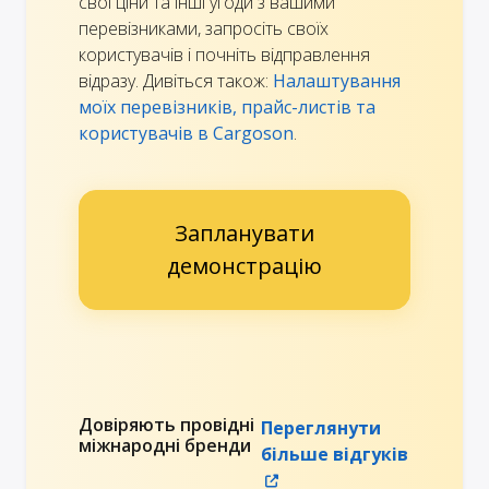
свої ціни та інші угоди з вашими
перевізниками, запросіть своїх
користувачів і почніть відправлення
відразу. Дивіться також:
Налаштування
моїх перевізників, прайс-листів та
користувачів в Cargoson
.
Запланувати
демонстрацію
Довіряють провідні
Переглянути
міжнародні бренди
більше відгуків