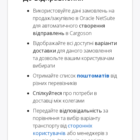
Використовуйте дані замовлень на
продаж/закупівлю в Oracle NetSuite
для автоматичного
створення
відправлень
в Cargoson
Відображайте всі доступні
варіанти
доставки
для даного замовлення
та дозвольте вашим користувачам
вибирати
Отримайте список
поштоматів
від
різних перевізників
Спілкуйтеся
про потреби в
доставці між колегами
Передайте
відповідальність
за
порівняння та вибір варіанту
транспорту від
сторонніх
користувачів
або менеджерів з