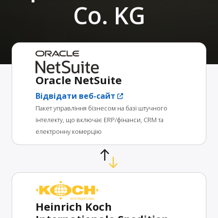
Co. KG
Oracle NetSuite
Відвідати веб-сайт
Пакет управління бізнесом на базі штучного
інтелекту, що включає ERP/фінанси, CRM та
електронну комерцію
Heinrich Koch