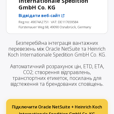
Internationale Spedition
GmbH Co. KG
Відвідати веб-сайт
Reg no: 49074A2751
· VAT: DE117659584
Fürstenauer Weg 68, 49090 Osnabrück, Germany
Безперебійна інтеграція вантажних
перевезень між Oracle NetSuite та Heinrich
Koch Internationale Spedition GmbH Co. KG.
Автоматичний розрахунок цін, ETD, ETA,
CO2; створення відправлень,
транспортних етикеток, посилань для
відстеження та брендованих сповіщень.
Підключити Oracle NetSuite + Heinrich Koch