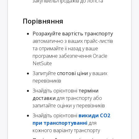
закупівель/продажів до логіста
Порівняння
Розрахуйте вартість транспорту
автоматично з ваших прайс-листів
та отримайте її назад у ваше
програмне забезпечення Oracle
NetSuite
Запитуйте
спотові ціни
у ваших
перевізників
Знайдіть орієнтовні
терміни
доставки
для транспорту або
запитайте оцінки у перевізників
Знайдіть орієнтовні
викиди CO2
при транспортуванні
для
кожного варіанту транспорту