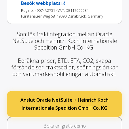
Besök webbplats
Reg no: 49074A2751
· VAT: DE117659584
Fürstenauer Weg 68, 49090 Osnabrück, Germany
Sömlös fraktintegration mellan Oracle
NetSuite och Heinrich Koch Internationale
Spedition GmbH Co. KG.
Beräkna priser, ETD, ETA, CO2; skapa
försändelser, fraktsedlar, spårningslänkar
och varumärkesnotifieringar automatiskt.
Anslut Oracle NetSuite + Heinrich Koch
Internationale Spedition GmbH Co. KG
Boka en gratis demo