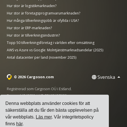
Hur stor är logistikmarknaden?
Hur stor är företagsprogramvarumarknaden?
Hur många tillverkningsjobb är ofyllda i USA?
Hur stor är ERP-marknaden?
Hur stor är tillverkningsindustrin?
Topp 50 tillverkningsföretag i världen efter omsättning
AWS vs Azure vs Google: Molntjänstmarknadsandelar (2025)
Antal datacenter per land (november 2025)
Svenska
© 2026 Cargoson.com
Registrerad som Cargoson OÜ i Estland.
Reg nr: 14545832. VAT: EE102137680.
Denna webbplats använder cookies för att
Huvudkontor: Pärnu mnt. 141, 11314 Tallinn, Estland
säkerställa att du får den bästa upplevelsen på
·
+372 5555 0028
hello@cargoson.com
vår webbplats.
Läs mer
. Vår integritetspolicy
finns
här
.