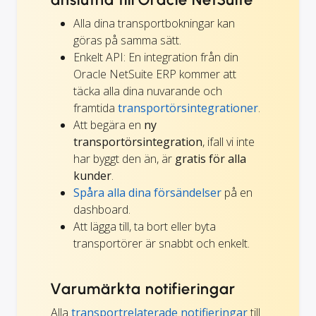
Alla dina transportbokningar kan
göras på samma sätt.
Enkelt API: En integration från din
Oracle NetSuite ERP kommer att
täcka alla dina nuvarande och
framtida
transportörsintegrationer
.
Att begära en
ny
transportörsintegration
, ifall vi inte
har byggt den än, är
gratis för alla
kunder
.
Spåra alla dina försändelser
på en
dashboard.
Att lägga till, ta bort eller byta
transportörer är snabbt och enkelt.
Varumärkta notifieringar
Alla
transportrelaterade notifieringar
till