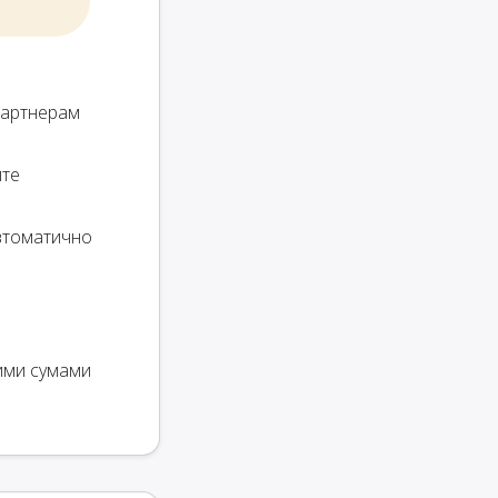
партнерам
йте
автоматично
ими сумами