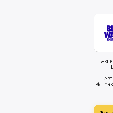
Безпе
Авт
відправ
Підклю