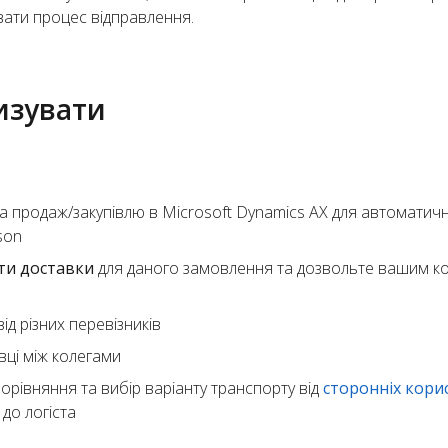
вати процес відправлення.
изувати
а продаж/закупівлю в Microsoft Dynamics AX для автоматич
son
ти доставки
для даного замовлення та дозвольте вашим к
ід різних перевізників
вці між колегами
орівняння та вибір варіанту транспорту від
сторонніх кори
до логіста