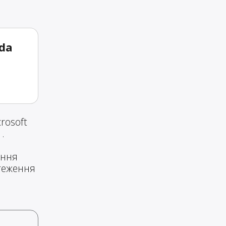
Lda
rosoft
.
ення
стеження