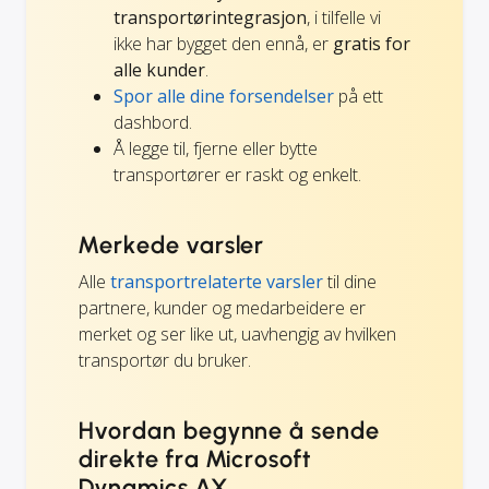
transportørintegrasjon
, i tilfelle vi
ikke har bygget den ennå, er
gratis for
alle kunder
.
Spor alle dine forsendelser
på ett
dashbord.
Å legge til, fjerne eller bytte
transportører er raskt og enkelt.
Merkede varsler
Alle
transportrelaterte varsler
til dine
partnere, kunder og medarbeidere er
merket og ser like ut, uavhengig av hvilken
transportør du bruker.
Hvordan begynne å sende
direkte fra Microsoft
Dynamics AX