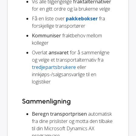
Vis alle tilgjengelige
fraktalternativer
for en gitt ordre og la brukerne velge
Få en liste over
pakkebokser
fra
forskjellige transportører
Kommuniser
fraktbehov mellom
kolleger
Overlat
ansvaret
for å sammenligne
og velge et transportalternativ fra
tredjepartsbrukere
eller
innkjøps-/salgsansvarlige til en
logistiker
Sammenligning
Beregn transportprisen
automatisk
fra dine prislister og motta den tilbake
til din Microsoft Dynamics AX
programvare