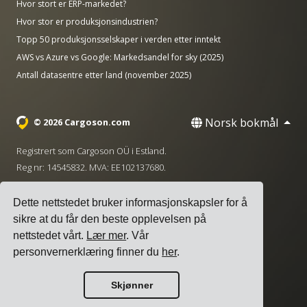
Hvor stort er ERP-markedet?
Hvor stor er produksjonsindustrien?
Topp 50 produksjonsselskaper i verden etter inntekt
AWS vs Azure vs Google: Markedsandel for sky (2025)
Antall datasentre etter land (november 2025)
Norsk bokmål
© 2026 Cargoson.com
Registrert som Cargoson OÜ i Estland.
Reg nr: 14545832. MVA: EE102137680.
Hovedkontor: Pärnu mnt. 141, 11314 Tallinn, Estland
Dette nettstedet bruker informasjonskapsler for å
·
+372 5555 0028
hello@cargoson.com
sikre at du får den beste opplevelsen på
nettstedet vårt.
Lær mer
. Vår
Vilkår for tjenesten
|
Personvernregler
|
personvernerklæring finner du
her
.
Informasjonskapselpolicy
Skjønner