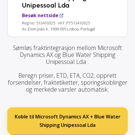
Unipessoal Lda
Besøk nettside
Reg no: 513410325
· VAT: PT513410325
Av. Dom João II , 1990-095 Lisboa, Portugal
Sømløs fraktintegrasjon mellom Microsoft
Dynamics AX og Blue Water Shipping
Unipessoal Lda .
Beregn priser, ETD, ETA, CO2; opprett
forsendelser, fraktetiketter, sporingskoblinger
og merkede varsler automatisk.
Koble til Microsoft Dynamics AX + Blue Water
Shipping Unipessoal Lda