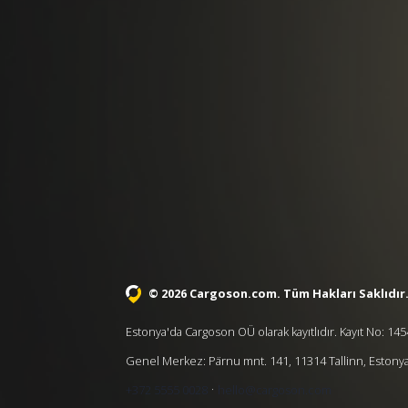
© 2026 Cargoson.com
. Tüm Hakları Saklıdır
Estonya'da Cargoson OÜ olarak kayıtlıdır. Kayıt No: 1
Genel Merkez: Pärnu mnt. 141, 11314 Tallinn, Estony
·
+372 5555 0028
hello@cargoson.com