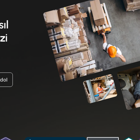
sıl
zi
ydol