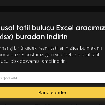
lusal tatil bulucu Excel aracımız
.xlsx) buradan indirin
hangi bir ülkedeki resmi tatilleri hızlıca bulmak mı
iyorsunuz? E-postanızı girin ve ücretsiz ulusal tatil
ucu .xlsx dosyamızı şimdi indirin.
ş e-postası