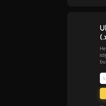
U
(
Her
ist
bul
İ