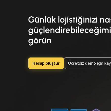
Günlük lojistiğinizi na
güçlendirebileceğimi
görün
Hesap oluştur
Ücretsiz demo için ka