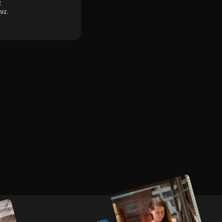
g
iz.