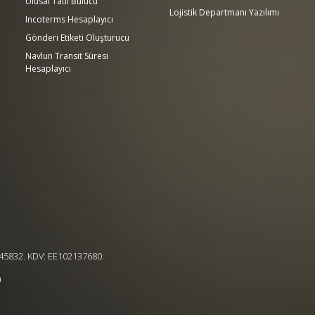
Ulusal Tatil Bulucu
Lojistik Departmanı Yazılımı
Incoterms Hesaplayıcı
Gönderi Etiketi Oluşturucu
Navlun Transit Süresi
Hesaplayıcı
.
4545832. KDV: EE102137680.
a