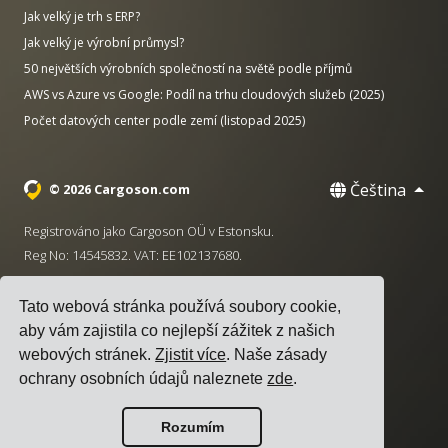
Jak velký je trh s ERP?
Jak velký je výrobní průmysl?
50 největších výrobních společností na světě podle příjmů
AWS vs Azure vs Google: Podíl na trhu cloudových služeb (2025)
Počet datových center podle zemí (listopad 2025)
Čeština
© 2026 Cargoson.com
Registrováno jako Cargoson OÜ v Estonsku.
Reg No: 14545832. VAT: EE102137680.
Sídlo: Pärnu mnt. 141, 11314 Tallinn, Estonsko
Tato webová stránka používá soubory cookie,
·
+372 5555 0028
hello@cargoson.com
aby vám zajistila co nejlepší zážitek z našich
webových stránek.
Zjistit více
. Naše zásady
Smluvní podmínky
|
Zásady ochrany osobních údajů
|
ochrany osobních údajů naleznete
zde
.
Zásady používání cookies
Rozumím