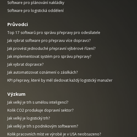
Software pro plánování nakládky
Software pro logistická oddělení
Průvodci
Top 17 softwarů pro správu přepravy pro odesílatele
Jak vybrat software pro přepravu více dopravci?
Jak provést jednoduché přepravní výběrové řízení?
Jak implementovat systém pro správu přepravy?
Jak vybrat dopravce?
Jak automatizovat oznámení o zásilkách?
KPI přepravy, které by měl sledovat každý logistický manažer
Výzkum
Jak velký je trh s umělou inteligencí?
Kolik CO2 produkuje dopravní sektor?
Jak velký je logistický trh?
Jak velký je trh s podnikovým softwarem?
Kolik pracovních míst ve výrobě je v USA neobsazeno?