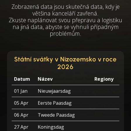
Zobrazená data jsou skutečná data, kdy je
většina kanceláří zavřená.
Zkuste naplánovat svou přepravu a logistiku
na jiná data, abyste se vyhnuli případným
problémům.
Státní svátky v Nizozemsko v roce
2026
Datum
Název
Regiony
01 Jan
Nieuwjaarsdag
05 Apr
Eerste Paasdag
06 Apr
Tweede Paasdag
27 Apr
Koningsdag