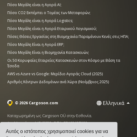
Πόσο Μεγάλη είναι η Αγορά AI;
Πόσο CO2 Εκπέμπει ο Τομέας των Μεταφορών;
Πόσο Μεγάλη είναι η Αγορά Logistics;
Πόσο Μεγάλη είναι η Αγορά Εταιρικού Λογισμικού;
Πόσες Θέσεις Εργασίας στη Βιομηχανία Παραμένουν Κενές στις ΗΠΑ;
Πόσο Μεγάλη Είναι η Αγορά ERP;
Πόσο Μεγάλη Είναι η Βιομηχανία Κατασκευών;
Οι 50 Κορυφαίες Εταιρείες Κατασκευών στον Κόσμο με Βάση τα
Έσοδα
AWS vs Azure vs Google: Μερίδιο Αγοράς Cloud (2025)
Αριθμός Κέντρων Δεδομένων ανά Χώρα (Νοέμβριος 2025)
Ελληνικά
© 2026 Cargoson.com
Καταχωρημένη ως Cargoson OÜ στην Εσθονία.
Αρ. Μητρώου: 14545832. ΦΠΑ: EE102137680.
Αυτός ο ιστότοπος χρησιμοποιεί cookies για να
Έδρα: Pärnu mnt. 141, 11314 Ταλίν, Εσθονία