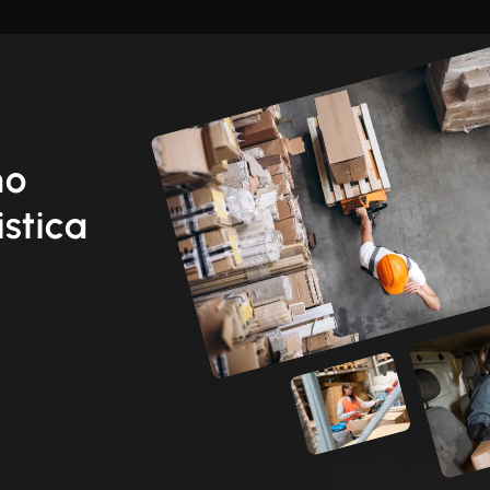
mo
istica