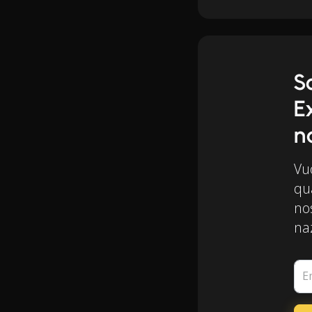
S
E
n
Vuo
qua
nos
naz
E