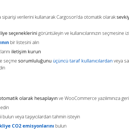
iparişi verilerini kullanarak Cargoson'da otomatik olarak
sevki
liye seçeneklerini
görüntüleyin ve kullanıcılarınızın seçmesine iz
ının
bir listesini alın
larını
iletişim kurun
 ve seçme
sorumluluğunu
üçüncü taraf kullanıcılardan
veya sat
din
ı otomatik olarak hesaplayın
ve WooCommerce yazılımınıza geri
 edin
i
bulun veya taşıyıcılardan tahmin isteyin
kliye CO2 emisyonlarını
bulun