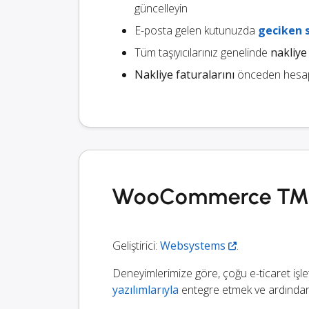
güncelleyin
E-posta gelen kutunuzda
geciken 
Tüm taşıyıcılarınız genelinde
nakliye 
Nakliye faturalarını
önceden hesapla
WooCommerce TMS e
Geliştirici:
Websystems
.
Deneyimlerimize göre, çoğu e-ticaret iş
yazılımlarıyla
entegre etmek ve ardından E