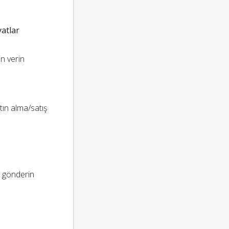
yatlar
in verin
ın alma/satış
 gönderin