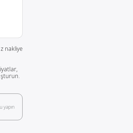
z nakliye
iyatlar,
luşturun.
u yapın