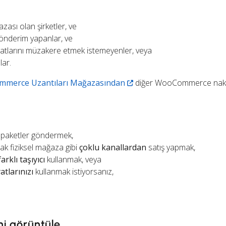
ası olan şirketler, ve
gönderim yapanlar, ve
fiyatlarını müzakere etmek istemeyenler, veya
lar.
merce Uzantıları Mağazasından
diğer WooCommerce nakl
paketler göndermek,
 fiziksel mağaza gibi
çoklu kanallardan
satış yapmak,
farklı taşıyıcı
kullanmak, veya
atlarınızı
kullanmak istiyorsanız,
ni görüntüle