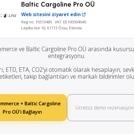
Baltic Cargoline Pro OÜ
Web sitesini ziyaret edin
Reg no: 10513485
· VAT: EE100504040
Lepiku tee 16, 61713 Õssu, Estonia
rce ve Baltic Cargoline Pro OÜ arasında kusursu
entegrasyonu.
rı, ETD, ETA, CO2'yi otomatik olarak hesaplayın; sevk
etiketleri, takip bağlantıları ve markalı bildirimler o
merce + Baltic Cargoline
Ücretsiz demo rezervasyon
Pro OÜ'i Bağlayın