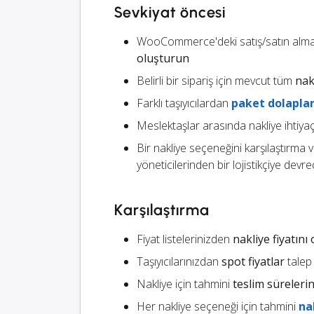
Sevkiyat öncesi
WooCommerce'deki satış/satın alma s
oluşturun
Belirli bir sipariş için mevcut tüm
nak
Farklı taşıyıcılardan
paket dolaplar
Meslektaşlar arasında nakliye ihtiyaç
Bir nakliye seçeneğini karşılaştırma
yöneticilerinden bir lojistikçiye devre
Karşılaştırma
Fiyat listelerinizden
nakliye fiyatın
Taşıyıcılarınızdan
spot fiyatlar
talep
Nakliye için tahmini
teslim sürelerin
Her nakliye seçeneği için tahmini
na