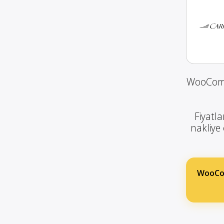
WooComme
Fiyatla
nakliye 
WooCom