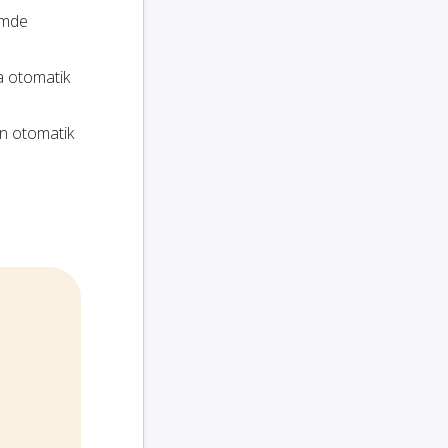
temde
a otomatik
ın otomatik