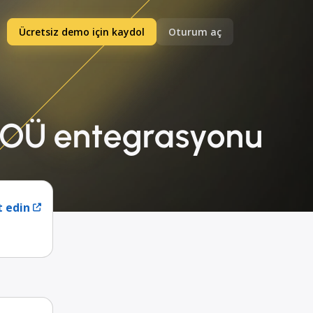
Ücretsiz demo için kaydol
Oturum aç
 OÜ entegrasyonu
t edin