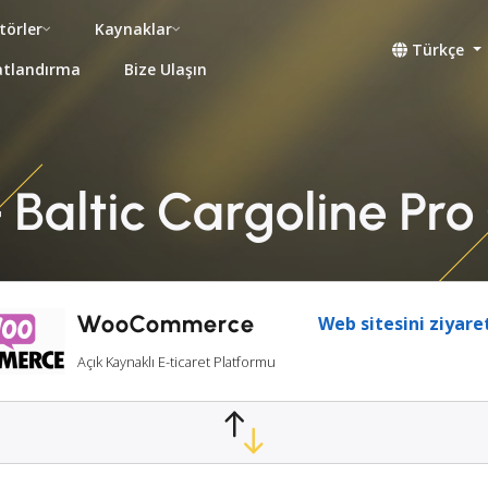
törler
Kaynaklar
Türkçe
atlandırma
Bize Ulaşın
altic Cargoline Pro
WooCommerce
Web sitesini ziyare
Açık Kaynaklı E-ticaret Platformu