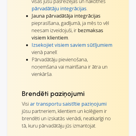
visas jūsu pašreizējās un nākotnes
pārvadātāju integrācijas
.
Jauna pārvadātāja integrācijas
pieprasīšana, gadījumā, ja mēs to vēl
neesam izveidojuši, ir
bezmaksas
visiem klientiem
.
Izsekojiet visiem saviem sūtījumiem
vienā panelī.
Pārvadātāju pievienošana,
noņemšana vai mainīšana ir ātra un
vienkārša.
Brendēti paziņojumi
Visi
ar transportu saistītie paziņojumi
jūsu partneriem, klientiem un kolēģiem ir
brendēti un izskatās vienādi, neatkarīgi no
tā, kuru pārvadātāju jūs izmantojat.