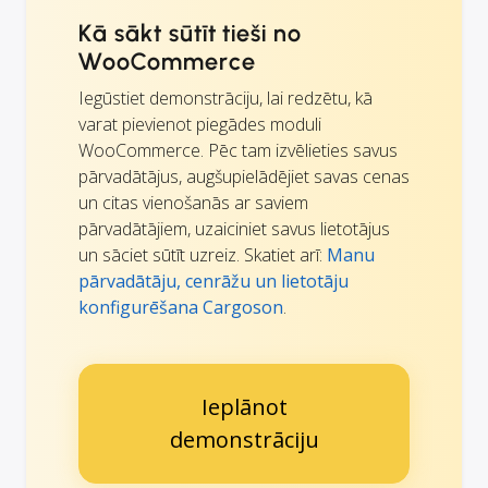
Kā sākt sūtīt tieši no
WooCommerce
Iegūstiet demonstrāciju, lai redzētu, kā
varat pievienot piegādes moduli
WooCommerce. Pēc tam izvēlieties savus
pārvadātājus, augšupielādējiet savas cenas
un citas vienošanās ar saviem
pārvadātājiem, uzaiciniet savus lietotājus
un sāciet sūtīt uzreiz. Skatiet arī:
Manu
pārvadātāju, cenrāžu un lietotāju
konfigurēšana Cargoson
.
Ieplānot
demonstrāciju