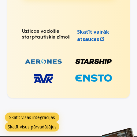
Uzticas vadošie
Skatīt vairāk
starptautiskie zīmoli
atsauces
Skatīt visas integrācijas
Skatīt visus pārvadātājus