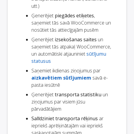
utt.)
Ģenerējiet
piegādes etiķetes
,
saņemiet tās savā WooCommerce un
nosūtiet tās attiecīgajām pusēm
Ģenerējiet
izsekošanas saites
un
saņemiet tās atpakaļ WooCommerce,
un automātiski atjauniniet
sūtījumu
statusus
Saņemiet ikdienas ziņojumus par
aizkavētiem sūtījumiem
savā e-
pasta iesūtnē
Ģenerējiet
transporta statistiku
un
ziņojumus par visiem jūsu
pārvadātājiem
Salīdziniet transporta rēķinus
ar
iepriekš aprēķinātajām vai iepriekš
saskaņotajām summām