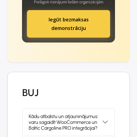
Pielāgoti risinājumi lielām organizācijām
Iegūt bezmaksas
demonstrāciju
BUJ
Kādu atbalstu un atjauninājumus
varu sagaidīt WooCommerce un
Baltic Cargoline PRO integrācijai?