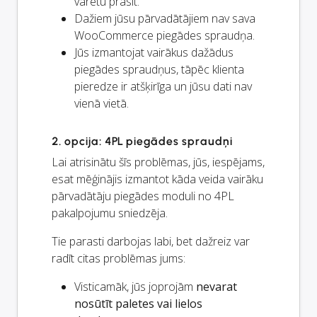
varētu prasīt.
Dažiem jūsu pārvadātājiem nav sava
WooCommerce piegādes spraudņa.
Jūs izmantojat vairākus dažādus
piegādes spraudņus, tāpēc klienta
pieredze ir atšķirīga un jūsu dati nav
vienā vietā.
2. opcija: 4PL piegādes spraudņi
Lai atrisinātu šīs problēmas, jūs, iespējams,
esat mēģinājis izmantot kāda veida vairāku
pārvadātāju piegādes moduli no 4PL
pakalpojumu sniedzēja.
Tie parasti darbojas labi, bet dažreiz var
radīt citas problēmas jums:
Visticamāk, jūs joprojām
nevarat
nosūtīt paletes vai lielos