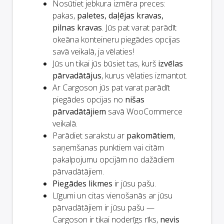
Nosūtiet jebkura izmēra preces:
pakas,
paletes, daļējas kravas,
pilnas kravas
. Jūs pat varat parādīt
okeāna konteineru piegādes opcijas
savā veikalā, ja vēlaties!
Jūs un
tikai
jūs būsiet tas, kurš
izvēlas
pārvadātājus
, kurus vēlaties izmantot.
Ar Cargoson jūs pat varat parādīt
piegādes opcijas no
nišas
pārvadātājiem
savā WooCommerce
veikalā.
Parādiet sarakstu ar
pakomātiem
,
saņemšanas punktiem vai citām
pakalpojumu opcijām no dažādiem
pārvadātājiem.
Piegādes likmes
ir jūsu pašu.
Līgumi un citas vienošanās ar jūsu
pārvadātājiem ir jūsu pašu —
Cargoson ir tikai noderīgs rīks,
nevis