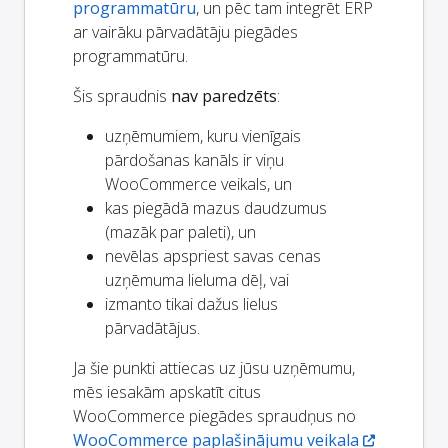
programmatūru
, un pēc tam integrēt ERP
ar vairāku pārvadātāju piegādes
programmatūru.
Šis spraudnis
nav paredzēts
:
uzņēmumiem, kuru vienīgais
pārdošanas kanāls ir viņu
WooCommerce veikals, un
kas piegādā mazus daudzumus
(mazāk par paleti), un
nevēlas apspriest savas cenas
uzņēmuma lieluma dēļ, vai
izmanto tikai dažus lielus
pārvadātājus.
Ja šie punkti attiecas uz jūsu uzņēmumu,
mēs iesakām apskatīt citus
WooCommerce piegādes spraudņus no
WooCommerce paplašinājumu veikala