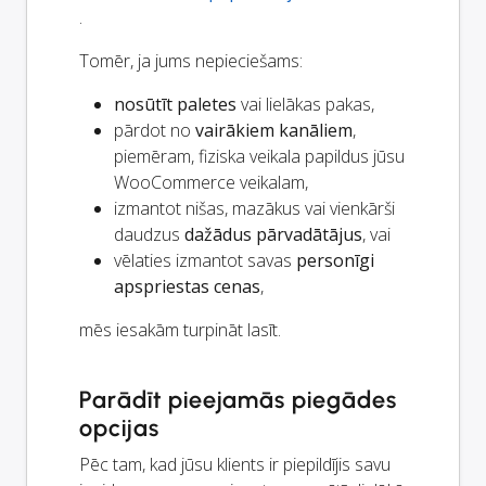
.
Tomēr, ja jums nepieciešams:
nosūtīt paletes
vai lielākas pakas,
pārdot no
vairākiem kanāliem
,
piemēram, fiziska veikala papildus jūsu
WooCommerce veikalam,
izmantot nišas, mazākus vai vienkārši
daudzus
dažādus pārvadātājus
, vai
vēlaties izmantot savas
personīgi
apspriestas cenas
,
mēs iesakām turpināt lasīt.
Parādīt pieejamās piegādes
opcijas
Pēc tam, kad jūsu klients ir piepildījis savu