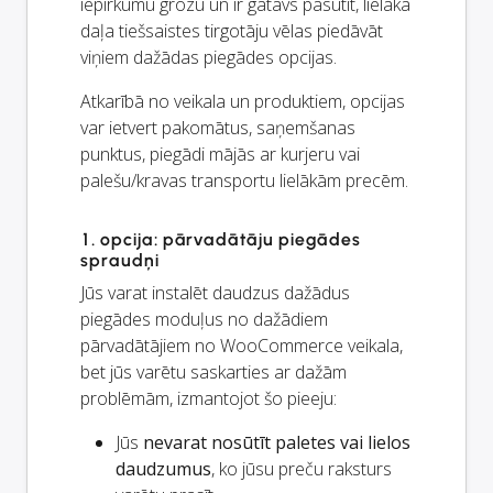
iepirkumu grozu un ir gatavs pasūtīt, lielākā
daļa tiešsaistes tirgotāju vēlas piedāvāt
viņiem dažādas piegādes opcijas.
Atkarībā no veikala un produktiem, opcijas
var ietvert pakomātus, saņemšanas
punktus, piegādi mājās ar kurjeru vai
palešu/kravas transportu lielākām precēm.
1. opcija: pārvadātāju piegādes
spraudņi
Jūs varat instalēt daudzus dažādus
piegādes moduļus no dažādiem
pārvadātājiem no WooCommerce veikala,
bet jūs varētu saskarties ar dažām
problēmām, izmantojot šo pieeju:
Jūs
nevarat nosūtīt paletes vai lielos
daudzumus
, ko jūsu preču raksturs