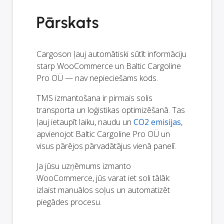
Pārskats
Cargoson ļauj automātiski sūtīt informāciju
starp WooCommerce un Baltic Cargoline
Pro OÜ — nav nepieciešams kods.
TMS izmantošana ir pirmais solis
transporta un loģistikas optimizēšanā. Tas
ļauj ietaupīt laiku, naudu un
CO2 emisijas
,
apvienojot Baltic Cargoline Pro OÜ un
visus pārējos pārvadātājus vienā panelī.
Ja jūsu uzņēmums izmanto
WooCommerce, jūs varat iet soli tālāk:
izlaist manuālos soļus un automatizēt
piegādes procesu.