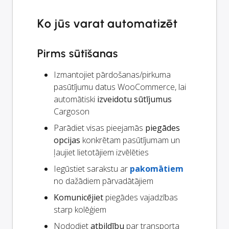
Ko jūs varat automatizēt
Pirms sūtīšanas
Izmantojiet pārdošanas/pirkuma
pasūtījumu datus WooCommerce, lai
automātiski
izveidotu sūtījumus
Cargoson
Parādiet visas pieejamās
piegādes
opcijas
konkrētam pasūtījumam un
ļaujiet lietotājiem izvēlēties
Iegūstiet sarakstu ar
pakomātiem
no dažādiem pārvadātājiem
Komunicējiet
piegādes vajadzības
starp kolēģiem
Nododiet
atbildību
par transporta