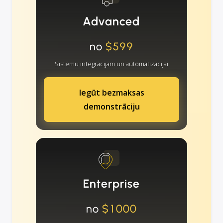
Advanced
no
$599
Sistēmu integrācijām un automatizācijai
Iegūt bezmaksas
demonstrāciju
Enterprise
no
$1000