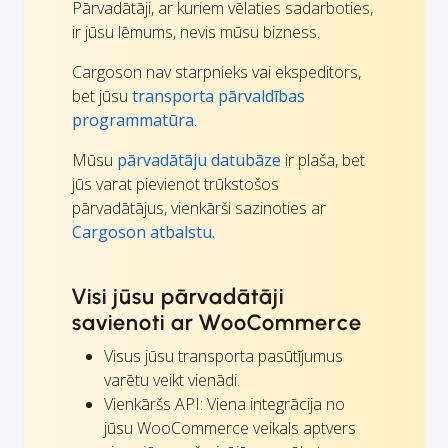
Pārvadātāji, ar kuriem vēlaties sadarboties,
ir jūsu lēmums, nevis mūsu bizness.
Cargoson nav starpnieks vai ekspeditors,
bet jūsu
transporta pārvaldības
programmatūra
.
Mūsu
pārvadātāju datubāze
ir plaša, bet
jūs varat pievienot trūkstošos
pārvadātājus, vienkārši sazinoties ar
Cargoson atbalstu.
Visi jūsu pārvadātāji
savienoti ar WooCommerce
Visus jūsu transporta pasūtījumus
varētu veikt vienādi.
Vienkāršs API: Viena integrācija no
jūsu WooCommerce veikals aptvers