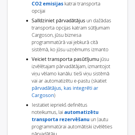
CO2 emisijas
katrai transporta
opcijai
Salīdziniet pārvadātājus
un dažādas
transporta opcijas katram sūtījumam
Cargoson, jūsu biznesa
programmatūrā vai jebkurā citā
sistēmā, ko jūsu uzņēmums izmanto
Veiciet transporta pasūtījumu
jūsu
izvēlētajam pārvadātājam, izmantojot
viņu vēlamo kanālu: tieši viņu sistēmā
vai ar automatizētu e-pastu (skatiet
pārvadātājus, kas integrēti ar
Cargoson
)
Iestatiet iepriekš definētus
noteikumus, lai
automatizētu
transporta rezervēšanu
un ļautu
programmatūrai automātiski izvēlēties
pārvadātāju