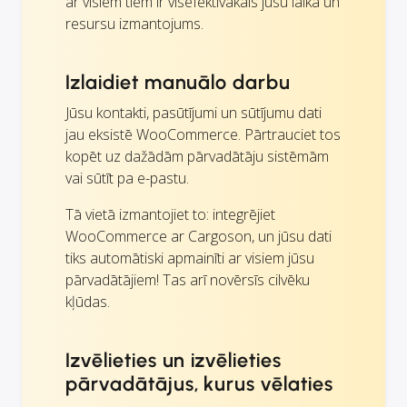
ar visiem tiem ir visefektīvākais jūsu laika un
resursu izmantojums.
Izlaidiet manuālo darbu
Jūsu kontakti, pasūtījumi un sūtījumu dati
jau eksistē WooCommerce. Pārtrauciet tos
kopēt uz dažādām pārvadātāju sistēmām
vai sūtīt pa e-pastu.
Tā vietā izmantojiet to: integrējiet
WooCommerce ar Cargoson, un jūsu dati
tiks automātiski apmainīti ar visiem jūsu
pārvadātājiem! Tas arī novērsīs cilvēku
kļūdas.
Izvēlieties un izvēlieties
pārvadātājus, kurus vēlaties