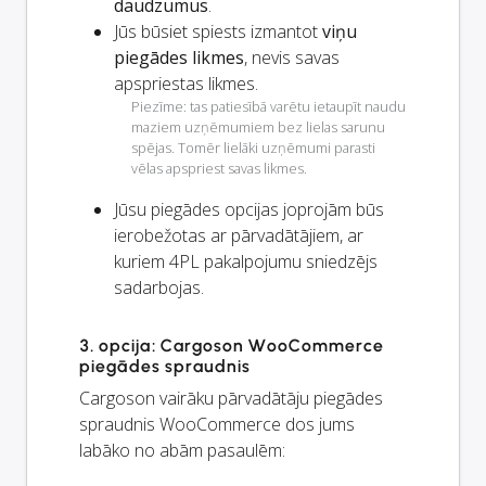
daudzumus
.
Jūs būsiet spiests izmantot
viņu
piegādes likmes
, nevis savas
apspriestas likmes.
Piezīme: tas patiesībā varētu ietaupīt naudu
maziem uzņēmumiem bez lielas sarunu
spējas. Tomēr lielāki uzņēmumi parasti
vēlas apspriest savas likmes.
Jūsu piegādes opcijas joprojām būs
ierobežotas ar pārvadātājiem, ar
kuriem 4PL pakalpojumu sniedzējs
sadarbojas.
3. opcija: Cargoson WooCommerce
piegādes spraudnis
Cargoson vairāku pārvadātāju piegādes
spraudnis WooCommerce dos jums
labāko no abām pasaulēm: