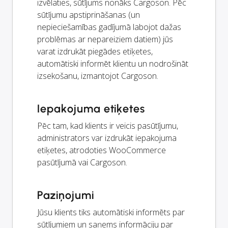
izvēlaties, sūtījums nonāks Cargoson. Pēc
sūtījumu apstiprināšanas (un
nepieciešamības gadījumā labojot dažas
problēmas ar nepareiziem datiem) jūs
varat izdrukāt piegādes etiķetes,
automātiski informēt klientu un nodrošināt
izsekošanu, izmantojot Cargoson.
Iepakojuma etiķetes
Pēc tam, kad klients ir veicis pasūtījumu,
administrators var izdrukāt iepakojuma
etiķetes, atrodoties WooCommerce
pasūtījumā vai Cargoson.
Paziņojumi
Jūsu klients tiks automātiski informēts par
sūtījumiem un saņems informāciju par