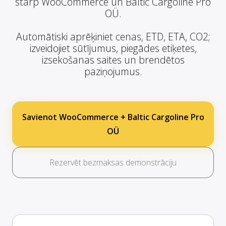
starp WooCommerce un Baltic Cargoline Pro
OÜ.
Automātiski aprēķiniet cenas, ETD, ETA, CO2;
izveidojiet sūtījumus, piegādes etiķetes,
izsekošanas saites un brendētos
paziņojumus.
Savienot WooCommerce + Baltic Cargoline Pro
OÜ
Rezervēt bezmaksas demonstrāciju