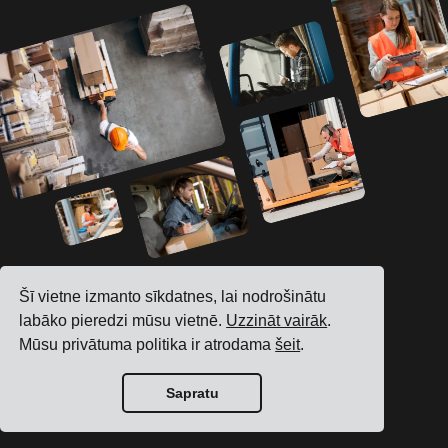
Šī vietne izmanto sīkdatnes, lai nodrošinātu
Uzzini, kā mēs varam
labāko pieredzi mūsu vietnē.
Uzzināt vairāk
.
uzlabot tavu ikdienas
Mūsu privātuma politika ir atrodama
šeit
.
loģistiku
Sapratu