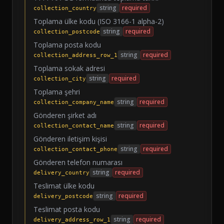
string
required
collection_country
Toplama ülke kodu (ISO 3166-1 alpha-2)
string
required
collection_postcode
Toplama posta kodu
string
required
collection_address_row_1
Toplama sokak adresi
string
required
collection_city
Toplama şehri
string
required
collection_company_name
Gönderen şirket adı
string
required
collection_contact_name
Gönderen iletişim kişisi
string
required
collection_contact_phone
Gönderen telefon numarası
string
required
delivery_country
Teslimat ülke kodu
string
required
delivery_postcode
Teslimat posta kodu
string
required
delivery_address_row_1