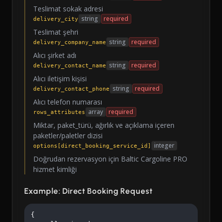
Teslimat sokak adresi
string
required
delivery_city
Teslimat şehri
string
required
delivery_company_name
Alıcı şirket adı
string
required
delivery_contact_name
Alıcı iletişim kişisi
string
required
delivery_contact_phone
Alıcı telefon numarası
array
required
rows_attributes
Miktar, paket_türü, ağırlık ve açıklama içeren
paketler/paletler dizisi
integer
options[direct_booking_service_id]
Doğrudan rezervasyon için Baltic Cargoline PRO
hizmet kimliği
Example: Direct Booking Request
{
