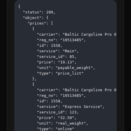
{

  "status": 200,

  "object": {

    "prices": [

      {

        "carrier": "Baltic Cargoline Pro OÜ",

        "reg_no": "10513485",

        "id": 1558,

        "service": "Main",

        "service_id": 85,

        "price": "19.13",

        "unit": "payable_weight",

        "type": "price_list"

      },

      {

        "carrier": "Baltic Cargoline Pro OÜ",

        "reg_no": "10513485",

        "id": 1558,

        "service": "Express Service",

        "service_id": 123,

        "price": "32.50",

        "unit": "real_weight",

        "type": "online"
