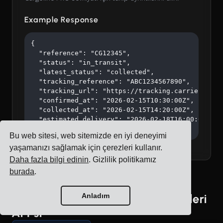
Example Response
{

  "reference": "CG12345",

  "status": "in_transit",

  "latest_status": "collected",

  "tracking_reference": "ABC1234567890",

  "tracking_url": "https://tracking.carrier.com/A
  "confirmed_at": "2026-02-15T10:30:00Z",

  "collected_at": "2026-02-15T14:20:00Z",

  "estimated_delivery": "2026-02-18T16:00:00Z"

}
Bu web sitesi, web sitemizde en iyi deneyimi
yaşamanızı sağlamak için çerezleri kullanır.
Daha fazla bilgi edinin
. Gizlilik politikamız
burada
.
Anladım
Baltic Cargoline PRO İade Etiketleri
API'si