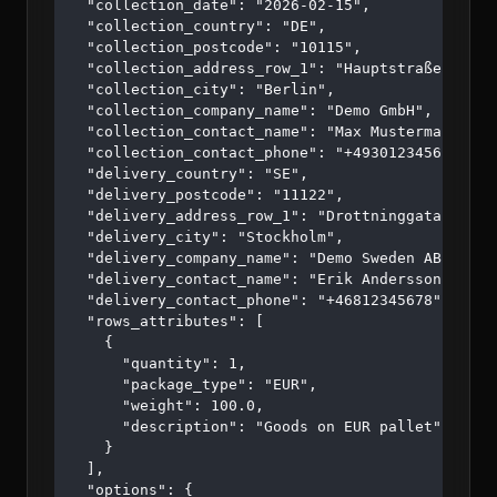
  "collection_date": "2026-02-15",

  "collection_country": "DE",

  "collection_postcode": "10115",

  "collection_address_row_1": "Hauptstraße 123",

  "collection_city": "Berlin",

  "collection_company_name": "Demo GmbH",

  "collection_contact_name": "Max Mustermann",

  "collection_contact_phone": "+4930123456",

  "delivery_country": "SE",

  "delivery_postcode": "11122",

  "delivery_address_row_1": "Drottninggatan 45",

  "delivery_city": "Stockholm",

  "delivery_company_name": "Demo Sweden AB",

  "delivery_contact_name": "Erik Andersson",

  "delivery_contact_phone": "+46812345678",

  "rows_attributes": [

    {

      "quantity": 1,

      "package_type": "EUR",

      "weight": 100.0,

      "description": "Goods on EUR pallet"

    }

  ],

  "options": {
