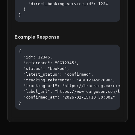
    "direct_booking_service_id": 1234

  }

}
Example Response
{

  "id": 12345,

  "reference": "CG12345",

  "status": "booked",

  "latest_status": "confirmed",

  "tracking_reference": "ABC1234567890",

  "tracking_url": "https://tracking.carrier.com/A
  "label_url": "https://www.cargoson.com/labels/a
  "confirmed_at": "2026-02-15T10:30:00Z"

}