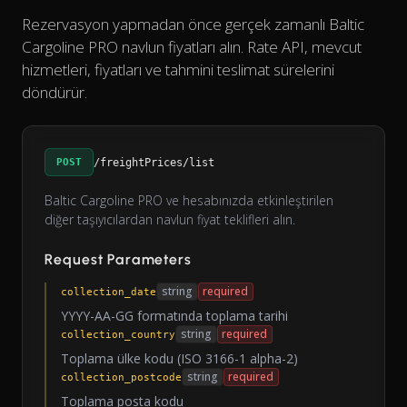
Rezervasyon yapmadan önce gerçek zamanlı Baltic
Cargoline PRO navlun fiyatları alın. Rate API, mevcut
hizmetleri, fiyatları ve tahmini teslimat sürelerini
döndürür.
POST
/freightPrices/list
Baltic Cargoline PRO ve hesabınızda etkinleştirilen
diğer taşıyıcılardan navlun fiyat teklifleri alın.
Request Parameters
string
required
collection_date
YYYY-AA-GG formatında toplama tarihi
string
required
collection_country
Toplama ülke kodu (ISO 3166-1 alpha-2)
string
required
collection_postcode
Toplama posta kodu