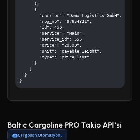
      },

      {

        "carrier": "Demo Logistics GmbH",

        "reg_no": "87654321",

        "id": 456,

        "service": "Main",

        "service_id": 555,

        "price": "20.00",

        "unit": "payable_weight",

        "type": "price_list"

      }

    ]

  }

}
Baltic Cargoline PRO Takip API'si
Cargoson Otomasyonu