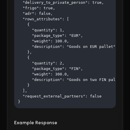
  "delivery_to_private_person": true,

  "frigo": true,

  "adr": false,

  "rows_attributes": [

    {

      "quantity": 1,

      "package_type": "EUR",

      "weight": 100.0,

      "description": "Goods on EUR pallet"

    },

    {

      "quantity": 2,

      "package_type": "FIN",

      "weight": 300.0,

      "description": "Goods on two FIN pallets"

    }

  ],

  "request_external_partners": false

}
Example Response