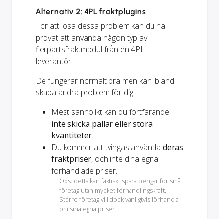
Alternativ 2: 4PL fraktplugins
För att lösa dessa problem kan du ha
provat att använda någon typ av
flerpartsfraktmodul från en 4PL-
leverantör.
De fungerar normalt bra men kan ibland
skapa andra problem för dig:
Mest sannolikt kan du fortfarande
inte skicka pallar eller stora
kvantiteter
.
Du kommer att tvingas använda
deras
fraktpriser
, och inte dina egna
förhandlade priser.
Obs: detta kan faktiskt spara pengar för små
företag utan mycket förhandlingskraft.
Större företag vill dock vanligtvis förhandla
om sina egna priser.