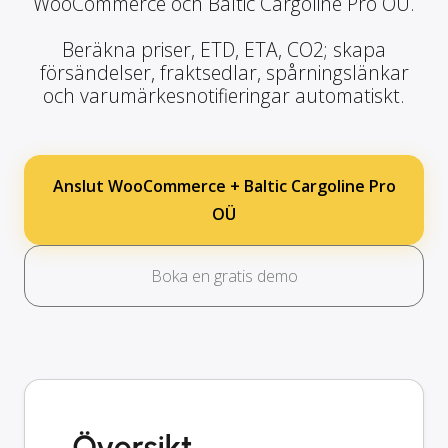
WooCommerce och Baltic Cargoline Pro OÜ.
Beräkna priser, ETD, ETA, CO2; skapa
försändelser, fraktsedlar, spårningslänkar
och varumärkesnotifieringar automatiskt.
Anslut WooCommerce + Baltic Cargoline Pro
OÜ
Boka en gratis demo
Översikt