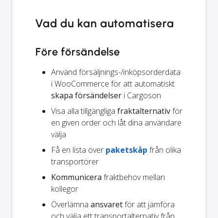
Vad du kan automatisera
Före försändelse
Använd försäljnings-/inköpsorderdata
i WooCommerce för att automatiskt
skapa försändelser
i Cargoson
Visa alla tillgängliga
fraktalternativ
för
en given order och låt dina användare
välja
Få en lista över
paketskåp
från olika
transportörer
Kommunicera
fraktbehov mellan
kollegor
Överlämna
ansvaret
för att jämföra
och välja ett transportalternativ från