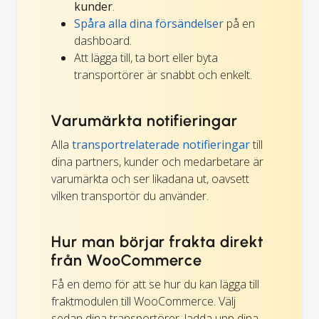
kunder
.
Spåra alla dina försändelser
på en
dashboard.
Att lägga till, ta bort eller byta
transportörer är snabbt och enkelt.
Varumärkta notifieringar
Alla
transportrelaterade notifieringar
till
dina partners, kunder och medarbetare är
varumärkta och ser likadana ut, oavsett
vilken transportör du använder.
Hur man börjar frakta direkt
från WooCommerce
Få en demo för att se hur du kan lägga till
fraktmodulen till WooCommerce. Välj
sedan dina transportörer, ladda upp dina