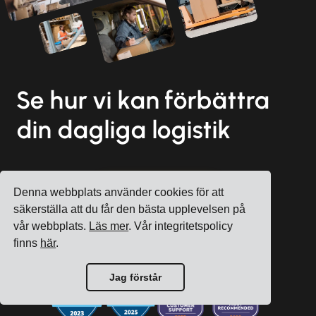
Se hur vi kan förbättra
din dagliga logistik
Denna webbplats använder cookies för att
Registrera konto
säkerställa att du får den bästa upplevelsen på
Boka en gratis konsultation
vår webbplats.
Läs mer
. Vår integritetspolicy
finns
här
.
Jag förstår