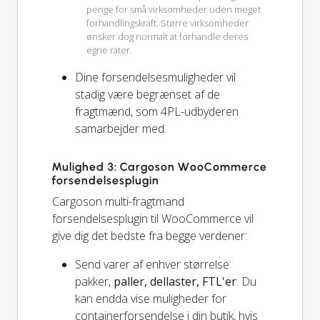
penge for små virksomheder uden meget
forhandlingskraft. Større virksomheder
ønsker dog normalt at forhandle deres
egne rater.
Dine forsendelsesmuligheder vil
stadig
være begrænset af de
fragtmænd, som 4PL-udbyderen
samarbejder med.
Mulighed 3: Cargoson WooCommerce
forsendelsesplugin
Cargoson multi-fragtmand
forsendelsesplugin til WooCommerce vil
give dig det bedste fra begge verdener:
Send varer af enhver størrelse:
pakker,
paller, dellaster, FTL'er
. Du
kan endda vise muligheder for
containerforsendelse i din butik, hvis