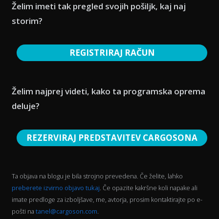
Želim imeti tak pregled svojih pošiljk, kaj naj
storim?
REGISTRIRAJ RAČUN
Želim najprej videti, kako ta programska oprema
deluje?
REZERVIRAJ PREDSTAVITEV CARGOSONA
Ta objava na blogu je bila strojno prevedena. Če želite, lahko
preberete izvirno objavo tukaj
. Če opazite kakršne koli napake ali
imate predloge za izboljšave, me, avtorja, prosim kontaktirajte po e-
pošti na
tanel@cargoson.com
.