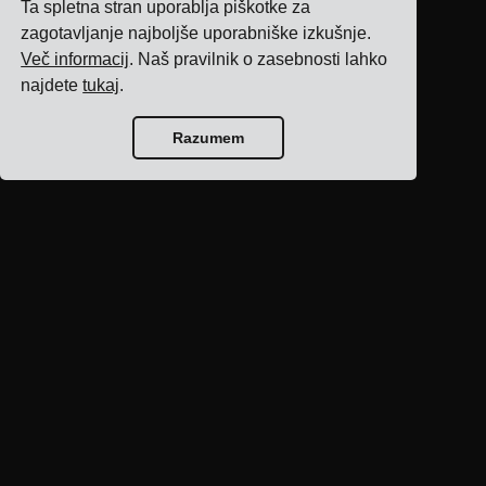
Ta spletna stran uporablja piškotke za
zagotavljanje najboljše uporabniške izkušnje.
Več informacij
. Naš pravilnik o zasebnosti lahko
najdete
tukaj
.
Razumem
Domov bloga