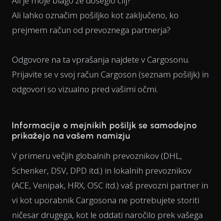
Ali je moje blago že doseglo cilj?
Ali lahko označim pošiljko kot zaključeno, ko
prejmem račun od prevoznega partnerja?
Odgovore na ta vprašanja najdete v Cargosonu.
Prijavite se v svoj račun Cargoson (seznam pošiljk) in
odgovori so vizualno pred vašimi očmi.
Informacije o mejnikih pošiljk se samodejno
prikažejo na vašem namizju
V primeru večjih globalnih prevoznikov (DHL,
Schenker, DSV, DPD itd.) in lokalnih prevoznikov
(ACE, Venipak, HRX, OSC itd.) vaš prevozni partner in
vi kot uporabnik Cargosona ne potrebujete storiti
ničesar drugega, kot le oddati naročilo prek vašega