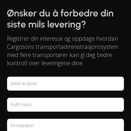
Ønsker du å forbedre din
siste mils levering?
Registrer din interesse og oppdage hvordan
Cargosons transportadministrasjonssystem
med flere transportører kan gi deg bedre
kontroll over leveringene dine.
Jobb-e-post
Fullt navn
Firmanavn