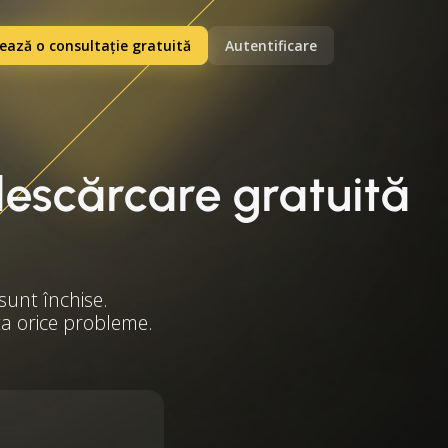
ază o consultație gratuită
Autentificare
 descărcare gratuită
sunt închise.
ita orice probleme.