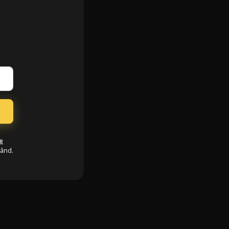
e
când.