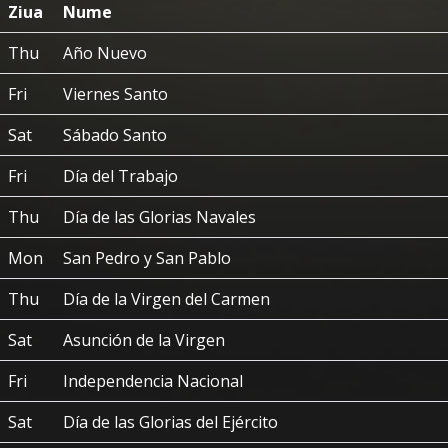
Ziua
Nume
Thu
Año Nuevo
Fri
Viernes Santo
Sat
Sábado Santo
Fri
Día del Trabajo
Thu
Día de las Glorias Navales
Mon
San Pedro y San Pablo
Thu
Día de la Virgen del Carmen
Sat
Asunción de la Virgen
Fri
Independencia Nacional
Sat
Día de las Glorias del Ejército