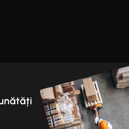
unătăți
i