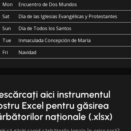
Mon
Encuentro de Dos Mundos
Sat
Día de las Iglesias Evangélicas y Protestantes
Sun
Día de Todos los Santos
Tue
Inmaculada Concepción de María
Fri
Navidad
escărcați aici instrumentul
ostru Excel pentru găsirea
ărbătorilor naționale (.xlsx)
iți să găsiți rapid sărbătorile legale în orice țară?