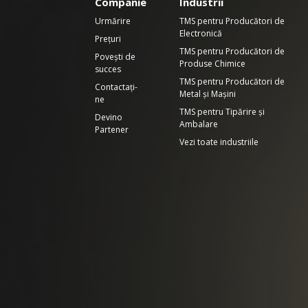
Companie
Industrii
Urmărire
TMS pentru Producători de
Electronică
Prețuri
TMS pentru Producători de
Povești de
Produse Chimice
succes
TMS pentru Producători de
Contactați-
Metal și Mașini
ne
TMS pentru Tipărire și
Devino
Ambalare
Partener
Vezi toate industriile