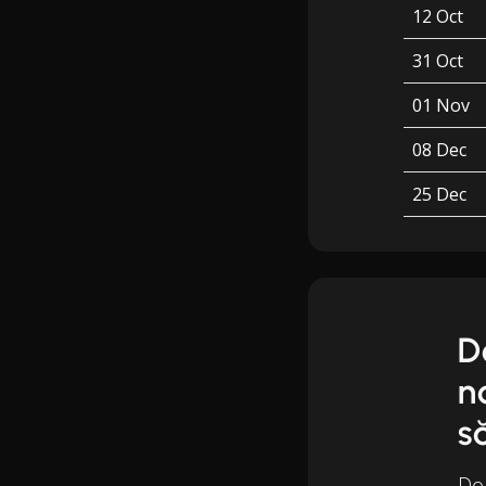
12 Oct
31 Oct
01 Nov
08 Dec
25 Dec
D
n
s
Dor