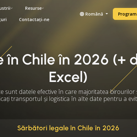
ustrii
Resurse
Română
Programe
țuri
Contactați-ne
 în Chile în 2026 (+
Excel)
te sunt datele efective în care majoritatea birourilor 
ficați transportul și logistica în alte date pentru a ev
Sărbători legale în Chile în 2026