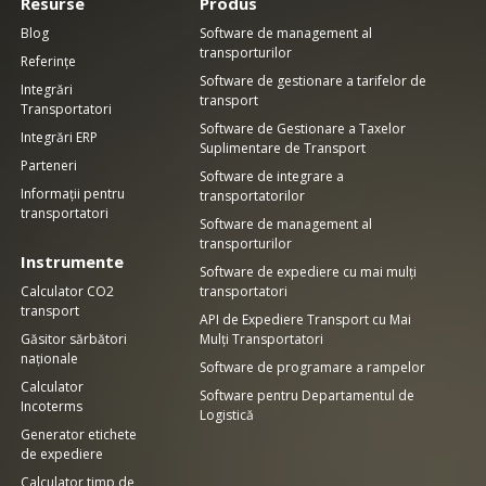
Resurse
Produs
Blog
Software de management al
transporturilor
Referințe
Software de gestionare a tarifelor de
Integrări
transport
Transportatori
Software de Gestionare a Taxelor
Integrări ERP
Suplimentare de Transport
Parteneri
Software de integrare a
Informații pentru
transportatorilor
transportatori
Software de management al
transporturilor
Instrumente
Software de expediere cu mai mulți
Calculator CO2
transportatori
transport
API de Expediere Transport cu Mai
Găsitor sărbători
Mulți Transportatori
naționale
Software de programare a rampelor
Calculator
Software pentru Departamentul de
Incoterms
Logistică
Generator etichete
de expediere
Calculator timp de