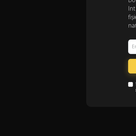
Int
fiș
naț
E