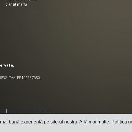
tranzit marfă
zervate.
545832. TVA: EE102137680.
ate
|
Politica de Cookie-uri
 mai bună experiență pe site-ul nostru.
Află mai multe
. Politica n