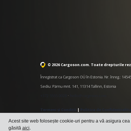
© 2026 Cargoson.com
. Toate drepturile re
Înregistrat ca Cargoson OÜ în Estonia. Nr. înreg.: 14
Sediu: Pärnu mnt. 141, 11314 Tallinn, Estonia
·
+372 5555 0028
hello@cargoson.com
Termeni și Condiții
|
Politica de Confidențialit
Acest site web folosește cookie-uri pentru a vă asigura cea
găsită
aici
.