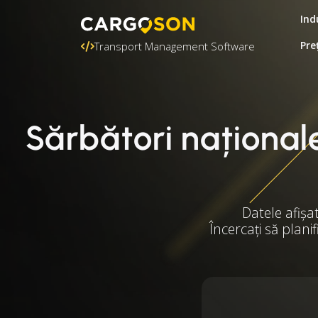
Ind
Pre
Transport Management Software
Sărbători naționale
Datele afișa
Încercați să plani