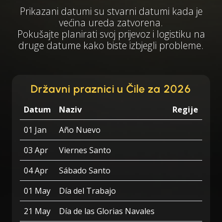
Prikazani datumi su stvarni datumi kada je
većina ureda zatvorena.
Pokušajte planirati svoj prijevoz i logistiku na
druge datume kako biste izbjegli probleme.
Državni praznici u Čile za 2026
Datum
Naziv
Regije
01 Jan
Año Nuevo
03 Apr
Viernes Santo
04 Apr
Sábado Santo
01 May
Día del Trabajo
21 May
Día de las Glorias Navales