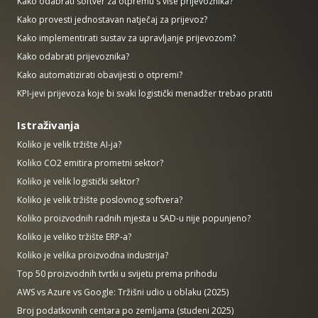
Kako odabrati softver za otpremu s više prijevoznika?
Kako provesti jednostavan natječaj za prijevoz?
Kako implementirati sustav za upravljanje prijevozom?
Kako odabrati prijevoznika?
Kako automatizirati obavijesti o otpremi?
KPI-jevi prijevoza koje bi svaki logistički menadžer trebao pratiti
Istraživanja
Koliko je velik tržište AI-ja?
Koliko CO2 emitira prometni sektor?
Koliko je velik logistički sektor?
Koliko je velik tržište poslovnog softvera?
Koliko proizvodnih radnih mjesta u SAD-u nije popunjeno?
Koliko je veliko tržište ERP-a?
Koliko je velika proizvodna industrija?
Top 50 proizvodnih tvrtki u svijetu prema prihodu
AWS vs Azure vs Google: Tržišni udio u oblaku (2025)
Broj podatkovnih centara po zemljama (studeni 2025)