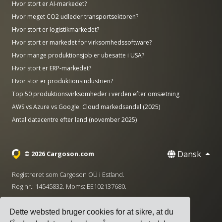
Hvor stort er AI-markedet?
Hvor meget CO2 udleder transportsektoren?
Hvor stort er logistikmarkedet?
Hvor stort er markedet for virksomhedssoftware?
Hvor mange produktionsjob er ubesatte i USA?
Hvor stort er ERP-markedet?
Hvor stor er produktionsindustrien?
Top 50 produktionsvirksomheder i verden efter omsætning
AWS vs Azure vs Google: Cloud markedsandel (2025)
Antal datacentre efter land (november 2025)
Dansk
© 2026 Cargoson.com
Registreret som Cargoson OÜ i Estland.
Reg nr.: 14545832. Moms: EE102137680.
Hovedkontor: Pärnu mnt. 141, 11314 Tallinn, Estland
Dette websted bruger cookies for at sikre, at du
·
+372 5555 0028
hello@cargoson.com