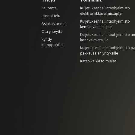
Seuranta
Kuljetuksenhallintaohjelmisto
elektroniikkavalmistajille
Hinnoittelu
Kuljetuksenhallintaohjelmisto
Asiakastarinat
kemianvalmistajille
Ota yhteyttä
Kuljetuksenhallintaohjelmisto met
Ryhdy
konevalmistajille
kumppaniksi
Kuljetuksenhallintaohjelmisto pa
pakkausalan yrityksille
Katso kaikki toimialat