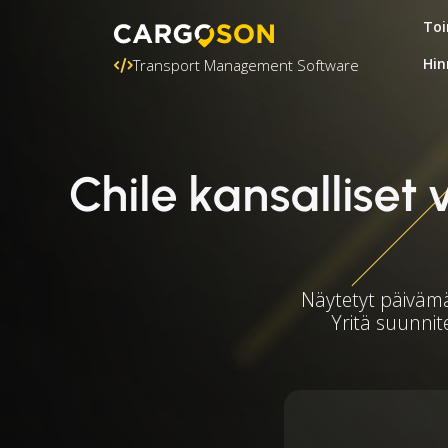
Toi
Hin
Transport Management Software
Chile kansallise
Näytetyt päivämää
Yritä suunnite