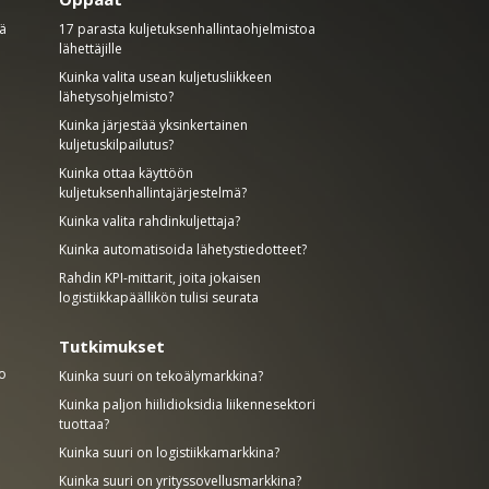
mä
17 parasta kuljetuksenhallintaohjelmistoa
lähettäjille
Kuinka valita usean kuljetusliikkeen
lähetysohjelmisto?
Kuinka järjestää yksinkertainen
kuljetuskilpailutus?
Kuinka ottaa käyttöön
kuljetuksenhallintajärjestelmä?
Kuinka valita rahdinkuljettaja?
Kuinka automatisoida lähetystiedotteet?
Rahdin KPI-mittarit, joita jokaisen
logistiikkapäällikön tulisi seurata
Tutkimukset
to
Kuinka suuri on tekoälymarkkina?
Kuinka paljon hiilidioksidia liikennesektori
tuottaa?
Kuinka suuri on logistiikkamarkkina?
Kuinka suuri on yrityssovellusmarkkina?