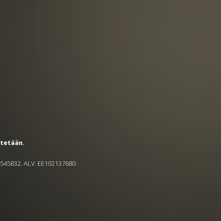
ätetään.
14545832. ALV: EE102137680.
äytäntö