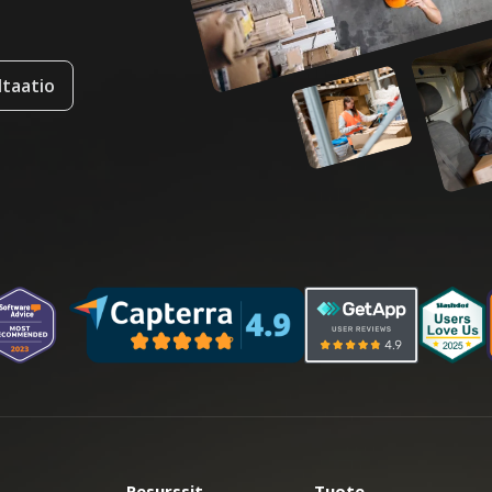
taatio
Resurssit
Tuote