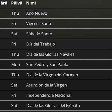
ärä
Päivä
Nimi
Thu
Año Nuevo
Fri
Viernes Santo
Sat
Sábado Santo
Fri
Día del Trabajo
Thu
Día de las Glorias Navales
Mon
San Pedro y San Pablo
Thu
Día de la Virgen del Carmen
Sat
Asunción de la Virgen
Fri
Independencia Nacional
Sat
Día de las Glorias del Ejército