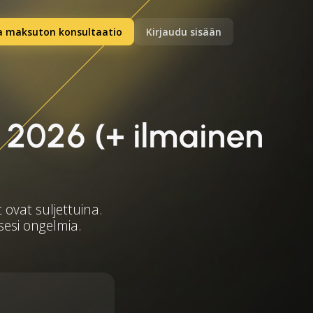
a maksuton konsultaatio
Kirjaudu sisään
 2026 (+ ilmainen
 ovat suljettuina.
ksesi ongelmia.