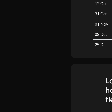
12 Oct
31 Oct
01 Nov
08 Dec
25 Dec
L
h
t
Ha