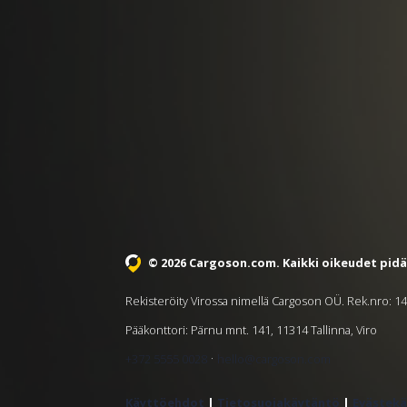
© 2026 Cargoson.com
. Kaikki oikeudet pid
Rekisteröity Virossa nimellä Cargoson OÜ. Rek.nro: 
Pääkonttori: Pärnu mnt. 141, 11314 Tallinna, Viro
·
+372 5555 0028
hello@cargoson.com
Käyttöehdot
|
Tietosuojakäytäntö
|
Evästek