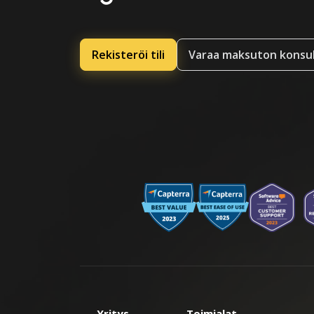
Rekisteröi tili
Varaa maksuton konsul
Yritys
Toimialat