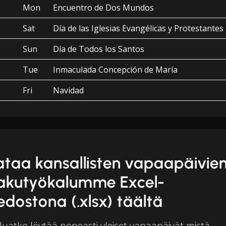
Mon
Encuentro de Dos Mundos
Sat
Día de las Iglesias Evangélicas y Protestantes
Sun
Día de Todos los Santos
Tue
Inmaculada Concepción de María
Fri
Navidad
ataa kansallisten vapaapäivie
akutyökalumme Excel-
iedostona (.xlsx) täältä
luatko löytää nopeasti yleiset vapaapäivät mistä