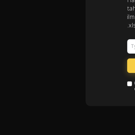
ta
il
.xl
T