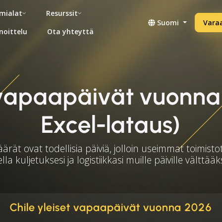
mialat
Resurssit
Suomi
Vara
noittelu
Ota yhteyttä
t vapaapäivät vuonna
Excel-lataus)
rät ovat todellisia päiviä, jolloin useimmat toimistot
lla kuljetuksesi ja logistiikkasi muille päiville välttää
Chile yleiset vapaapäivät vuonna 2026