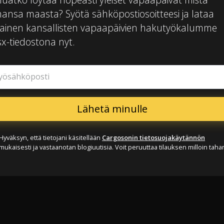
hansa maasta? Syötä sähköpostiosoitteesi ja lataa
mainen kansallisten vapaapäivien hakutyökalumme
sx-tiedostona nyt.
yösähköposti
Hyväksyn, että tietojani käsitellään
Cargosonin tietosuojakäytännön
mukaisesti ja vastaanotan blogiuutisia. Voit peruuttaa tilauksen milloin taha