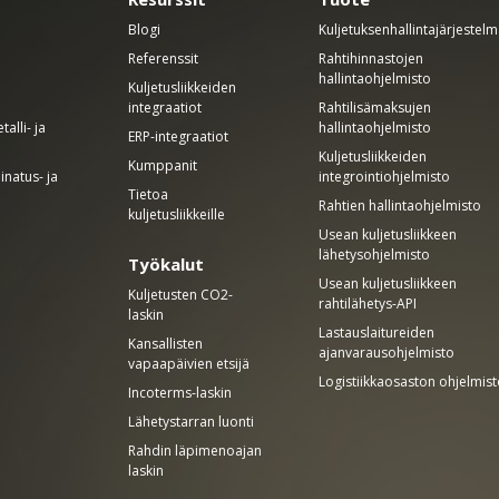
Blogi
Kuljetuksenhallintajärjestel
Referenssit
Rahtihinnastojen
hallintaohjelmisto
Kuljetusliikkeiden
integraatiot
Rahtilisämaksujen
alli- ja
hallintaohjelmisto
ERP-integraatiot
Kuljetusliikkeiden
Kumppanit
inatus- ja
integrointiohjelmisto
Tietoa
Rahtien hallintaohjelmisto
kuljetusliikkeille
Usean kuljetusliikkeen
lähetysohjelmisto
Työkalut
Usean kuljetusliikkeen
Kuljetusten CO2-
rahtilähetys-API
laskin
Lastauslaitureiden
Kansallisten
ajanvarausohjelmisto
vapaapäivien etsijä
Logistiikkaosaston ohjelmis
Incoterms-laskin
Lähetystarran luonti
Rahdin läpimenoajan
laskin