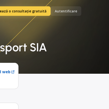
ază o consultație gratuită
Autentificare
sport SIA
ul web