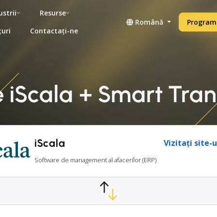
ustrii
Resurse
Română
Programe
țuri
Contactați-ne
e iScala + Smart Tran
iScala
Vizitați site-
Software de management al afacerilor (ERP)