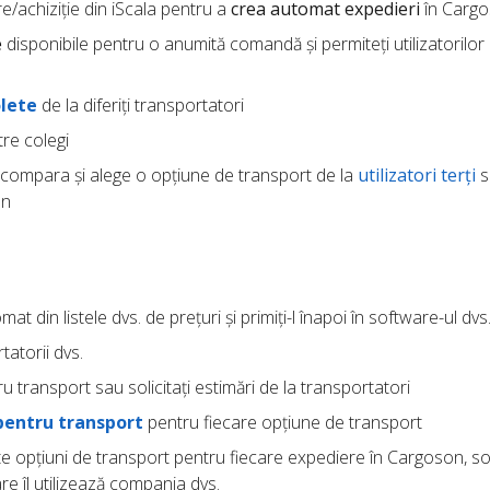
e/achiziție din iScala pentru a
crea automat expedieri
în Carg
e
disponibile pentru o anumită comandă și permiteți utilizatorilor 
lete
de la diferiți transportatori
re colegi
compara și alege o opțiune de transport de la
utilizatori terți
s
an
at din listele dvs. de prețuri și primiți-l înapoi în software-ul dvs
tatorii dvs.
u transport sau solicitați estimări de la transportatori
pentru transport
pentru fiecare opțiune de transport
ite opțiuni de transport pentru fiecare expediere în Cargoson, so
re îl utilizează compania dvs.