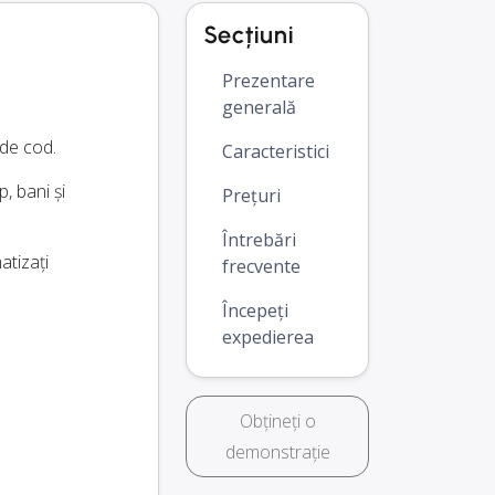
Secțiuni
Prezentare
generală
 de cod.
Caracteristici
, bani și
Prețuri
Întrebări
atizați
frecvente
Începeți
expedierea
Obțineți o
demonstrație