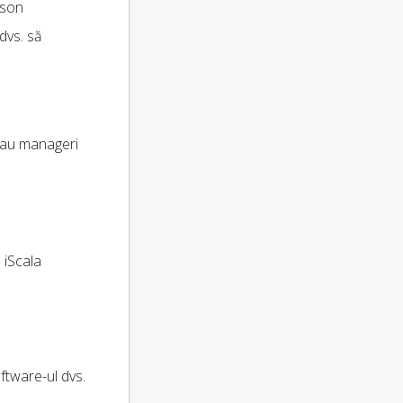
oson
dvs. să
au manageri
. iScala
ftware-ul dvs.