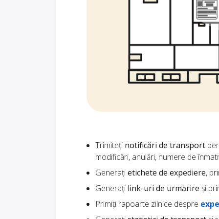
Trimiteți
notificări de transport
pers
modificări, anulări, numere de înmat
Generați
etichete de expediere
, pr
Generați
link-uri de urmărire
și pri
Primiți rapoarte zilnice despre
expe