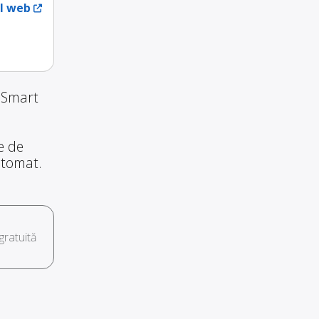
ul web
i Smart
te de
automat.
ratuită