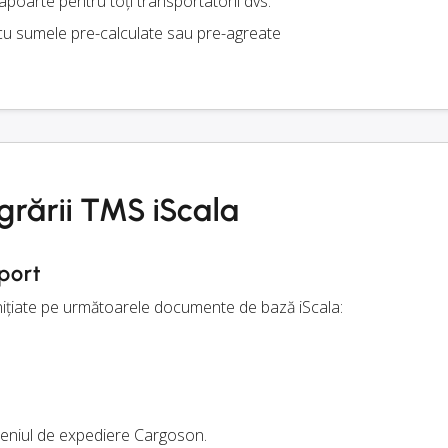
rapoarte pentru toți transportatorii dvs.
u sumele pre-calculate sau pre-agreate
egrării TMS iScala
port
 inițiate pe următoarele documente de bază iScala:
 meniul de expediere Cargoson.