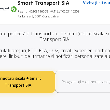
Smart Transport SIA
Vizitați site-
Reg no: 40203116558
· VAT: LV40203116558
Parka iela 8, 5001 Ogre, Latvia
are perfectă a transportului de marfă între iScala ș
Transport SIA.
ulați prețuri, ETD, ETA, CO2; creați expedieri, etiche
re, link-uri de urmărire și notificări personalizate 
nectați iScala + Smart
Programați o demonstrație g
Transport SIA