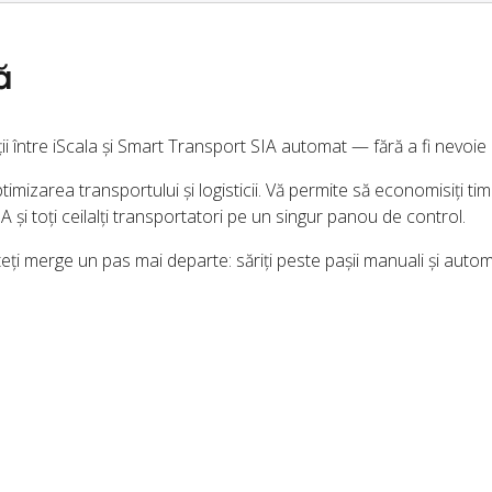
ă
ii între iScala și Smart Transport SIA automat — fără a fi nevoie
imizarea transportului și logisticii. Vă permite să economisiți timp
și toți ceilalți transportatori pe un singur panou de control.
eți merge un pas mai departe: săriți peste pașii manuali și autom