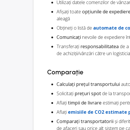
Utilizați datele comenzilor de vânzar
Afișați toate
opțiunile de expedier
aleagă
Obțineți o listă de
automate de co
Comunicați
nevoile de expediere înt
Transferați
responsabilitatea
de a 
de achiziții/vânzări către un logistici
Comparație
Calculați prețul transportului
autom
Solicitați
prețuri spot
de la transpor
Aflați
timpii de livrare
estimați pentr
Aflați
emisiile de CO2 estimate 
Comparați transportatorii
și difer
de afaceri sau orice alt sistem pe ca