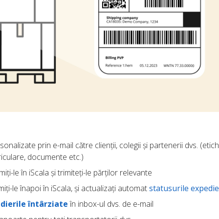
onalizate prin e-mail către clienții, colegii și partenerii dvs. (etic
riculare, documente etc.)
imiți-le în iScala și trimiteți-le părților relevante
miți-le înapoi în iScala, și actualizați automat
statusurile expedie
dierile întârziate
în inbox-ul dvs. de e-mail