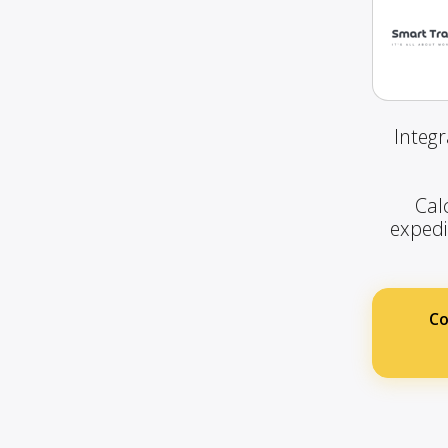
Integr
Calc
expedie
Co