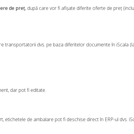
ere de preț
, după care vor fi afișate diferite oferte de preț (incl
e transportatorii dvs. pe baza diferitelor documente în iScala (la
nt, dar pot fi editate.
 etichetele de ambalare pot fi deschise direct în ERP-ul dvs. iSc