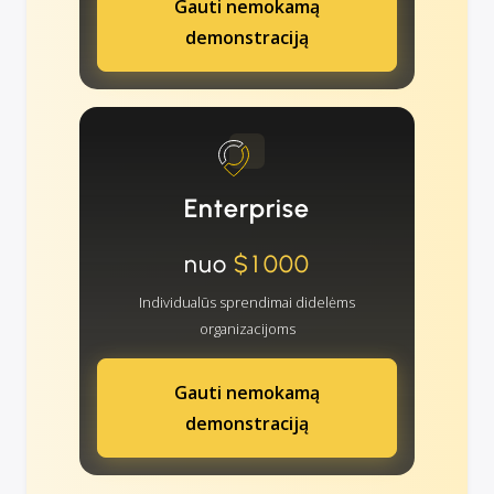
Gauti nemokamą
demonstraciją
Enterprise
nuo
$1000
Individualūs sprendimai didelėms
organizacijoms
Gauti nemokamą
demonstraciją