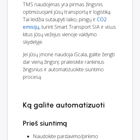
TMS naudojimas yra pirmas žingsnis
optimizuojant jūsų transportą ir logistiką.
Tai leidžia sutaupyti laiko, pinigų ir
CO2
emisijų
, turint Smart Transport SIA ir visus
kitus jūsų vežėjus vienoje valdymo
skydelyje.
Jei jūsų įmonė naudoja iScala, galite žengti
dar vieną žingsnį: praleiskite rankinius
žingsnius ir automatizuokite siuntimo
procesą.
Ką galite automatizuoti
Prieš siuntimą
Naudokite pardavimo/pirkimo