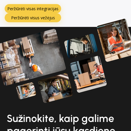
Peržiūrėti visas integracijas
Peržiūrėti visus vežėjus
Sužinokite, kaip galime
pagerinti jūsų kasdienę