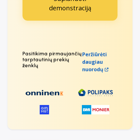
demonstraciją
Pasitikima pirmaujančių
Peržiūrėti
tarptautinių prekių
daugiau
ženklų
nuorodų