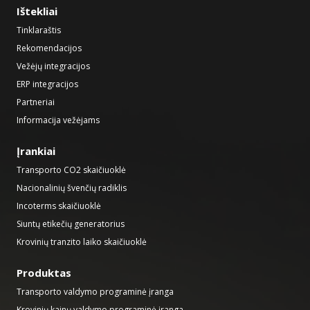
Ištekliai
Tinklaraštis
Rekomendacijos
Vežėjų integracijos
ERP integracijos
Partneriai
Informacija vežėjams
Įrankiai
Transporto CO2 skaičiuoklė
Nacionalinių švenčių radiklis
Incoterms skaičiuoklė
Siuntų etikečių generatorius
Krovinių tranzito laiko skaičiuoklė
Produktas
Transporto valdymo programinė įranga
Krovinių kainų valdymo programinė įranga