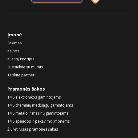
Įmonė
Sekimas
Kainos
Klientų istorijos
Susisiekite su mumis
Tapkite partneriu
Pramonės šakos
TMS elektronikos gamintojams
TMS cheminių medžiagų gamintojams
TMS metalo ir mašinų gamintojams
TMS spaudos ir pakavimo įmonėms
Žiūrėti visas pramonės šakas