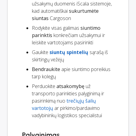
užsakymų duomenis iScala sistemoje,
kad automatiškai
sukurtumėte
siuntas
Cargoson
Rodykite visas galimas
siuntimo
parinktis
konkrečiam užsakymui ir
leiskite vartotojams pasirinkti
Gaukite
siuntų spintelių
sąrašą iš
skirtingų vežėjų
Bendraukite
apie siuntimo poreikius
tarp kolegų
Perduokite
atsakomybę
už
transporto parinkties palyginimą ir
pasirinkimą nuo
trečiųjų šalių
vartotojų
ar pirkimo/pardavimo
vadybininkų logistikos specialistui
Palyginimas