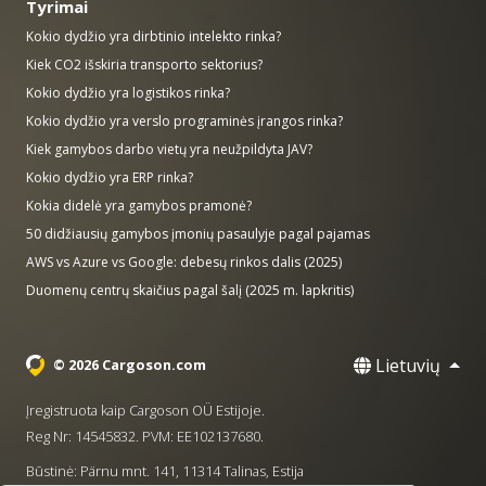
Tyrimai
Kokio dydžio yra dirbtinio intelekto rinka?
Kiek CO2 išskiria transporto sektorius?
Kokio dydžio yra logistikos rinka?
Kokio dydžio yra verslo programinės įrangos rinka?
Kiek gamybos darbo vietų yra neužpildyta JAV?
Kokio dydžio yra ERP rinka?
Kokia didelė yra gamybos pramonė?
50 didžiausių gamybos įmonių pasaulyje pagal pajamas
AWS vs Azure vs Google: debesų rinkos dalis (2025)
Duomenų centrų skaičius pagal šalį (2025 m. lapkritis)
Lietuvių
© 2026 Cargoson.com
Įregistruota kaip Cargoson OÜ Estijoje.
Reg Nr: 14545832. PVM: EE102137680.
Būstinė: Pärnu mnt. 141, 11314 Talinas, Estija