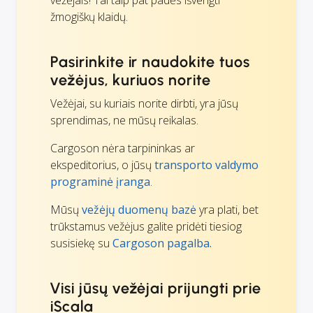
vežėjais! Tai taip pat padės išvengti
žmogiškų klaidų.
Pasirinkite ir naudokite tuos
vežėjus, kuriuos norite
Vežėjai, su kuriais norite dirbti, yra jūsų
sprendimas, ne mūsų reikalas.
Cargoson nėra tarpininkas ar
ekspeditorius, o jūsų
transporto valdymo
programinė įranga
.
Mūsų
vežėjų duomenų bazė
yra plati, bet
trūkstamus vežėjus galite pridėti tiesiog
susisiekę su
Cargoson pagalba.
Visi jūsų vežėjai prijungti prie
iScala