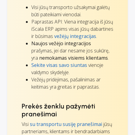
Visi jūsų transporto užsakymai galėtų
būti pateikiami vienodai.
Paprastas API: Viena integracija iš jūsų
iScala ERP apims visas jūsų dabartines
ir būsimas
vežėjų integracijas
.
Naujos vežėjo integracijos
prašymas, jei dar nesame jos sukūrę,
yra
nemokamas visiems klientams
.
Sekite visas savo siuntas
vienoje
valdymo skydelyje.
Vežėjų pridėjimas, pašalinimas ar
keitimas yra greitas ir paprastas.
Prekės ženklu pažymėti
pranešimai
Visi
su transportu susiję pranešimai
jūsų
partneriams, klientams ir bendradarbiams