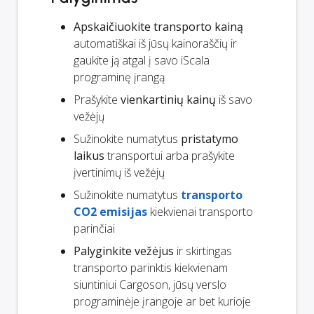
Apskaičiuokite transporto kainą
automatiškai iš jūsų kainoraščių ir
gaukite ją atgal į savo iScala
programinę įrangą
Prašykite
vienkartinių kainų
iš savo
vežėjų
Sužinokite numatytus
pristatymo
laikus
transportui arba prašykite
įvertinimų iš vežėjų
Sužinokite numatytus
transporto
CO2 emisijas
kiekvienai transporto
parinčiai
Palyginkite vežėjus
ir skirtingas
transporto parinktis kiekvienam
siuntiniui Cargoson, jūsų verslo
programinėje įrangoje ar bet kurioje