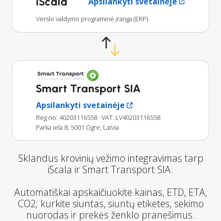
iScala
Apsilankyti svetainėje
Verslo valdymo programinė įranga (ERP)
Smart Transport SIA
Apsilankyti svetainėje
Reg no: 40203116558
· VAT: LV40203116558
Parka iela 8, 5001 Ogre, Latvia
Sklandus krovinių vežimo integravimas tarp
iScala ir Smart Transport SIA.
Automatiškai apskaičiuokite kainas, ETD, ETA,
CO2; kurkite siuntas, siuntų etiketes, sekimo
nuorodas ir prekės ženklo pranešimus.