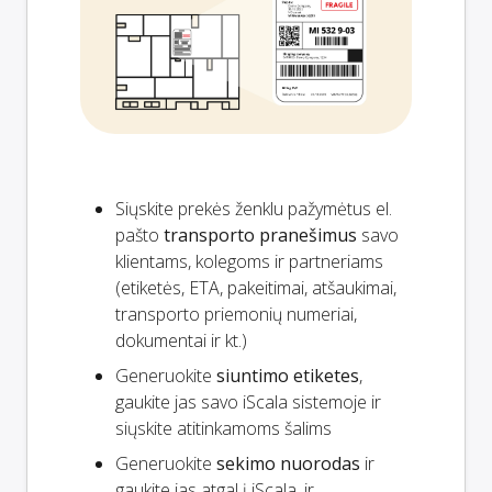
Siųskite prekės ženklu pažymėtus el.
pašto
transporto pranešimus
savo
klientams, kolegoms ir partneriams
(etiketės, ETA, pakeitimai, atšaukimai,
transporto priemonių numeriai,
dokumentai ir kt.)
Generuokite
siuntimo etiketes
,
gaukite jas savo iScala sistemoje ir
siųskite atitinkamoms šalims
Generuokite
sekimo nuorodas
ir
gaukite jas atgal į iScala, ir