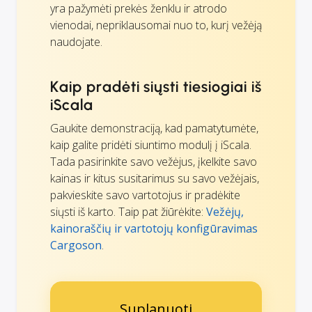
yra pažymėti prekės ženklu ir atrodo
vienodai, nepriklausomai nuo to, kurį vežėją
naudojate.
Kaip pradėti siųsti tiesiogiai iš
iScala
Gaukite demonstraciją, kad pamatytumėte,
kaip galite pridėti siuntimo modulį į iScala.
Tada pasirinkite savo vežėjus, įkelkite savo
kainas ir kitus susitarimus su savo vežėjais,
pakvieskite savo vartotojus ir pradėkite
siųsti iš karto. Taip pat žiūrėkite:
Vežėjų,
kainoraščių ir vartotojų konfigūravimas
Cargoson
.
Suplanuoti