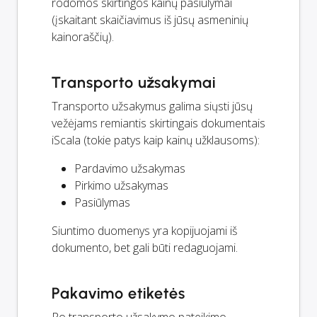
rodomos skirtingos kainų pasiūlymai
(įskaitant skaičiavimus iš jūsų asmeninių
kainoraščių).
Transporto užsakymai
Transporto užsakymus galima siųsti jūsų
vežėjams remiantis skirtingais dokumentais
iScala (tokie patys kaip kainų užklausoms):
Pardavimo užsakymas
Pirkimo užsakymas
Pasiūlymas
Siuntimo duomenys yra kopijuojami iš
dokumento, bet gali būti redaguojami.
Pakavimo etiketės