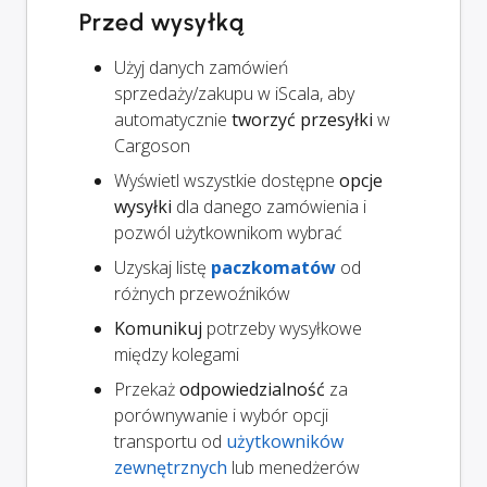
Przed wysyłką
Użyj danych zamówień
sprzedaży/zakupu w iScala, aby
automatycznie
tworzyć przesyłki
w
Cargoson
Wyświetl wszystkie dostępne
opcje
wysyłki
dla danego zamówienia i
pozwól użytkownikom wybrać
Uzyskaj listę
paczkomatów
od
różnych przewoźników
Komunikuj
potrzeby wysyłkowe
między kolegami
Przekaż
odpowiedzialność
za
porównywanie i wybór opcji
transportu od
użytkowników
zewnętrznych
lub menedżerów