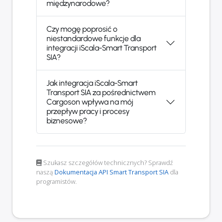
międzynarodowe?
Czy mogę poprosić o
niestandardowe funkcje dla
integracji iScala-Smart Transport
SIA?
Jak integracja iScala-Smart
Transport SIA za pośrednictwem
Cargoson wpływa na mój
przepływ pracy i procesy
biznesowe?
Szukasz szczegółów technicznych? Sprawdź
naszą
Dokumentacja API Smart Transport SIA
dla
programistów.