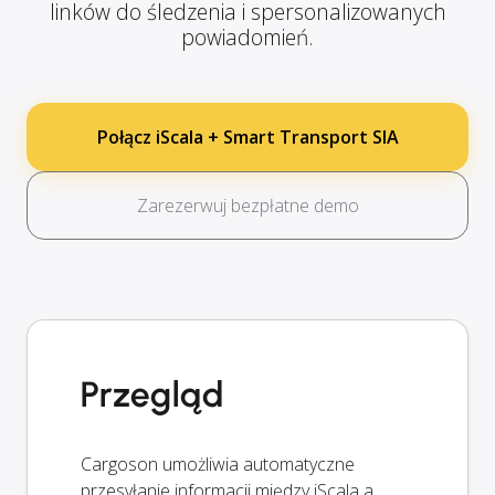
linków do śledzenia i spersonalizowanych
powiadomień.
Połącz iScala + Smart Transport SIA
Zarezerwuj bezpłatne demo
Przegląd
Cargoson umożliwia automatyczne
przesyłanie informacji między iScala a