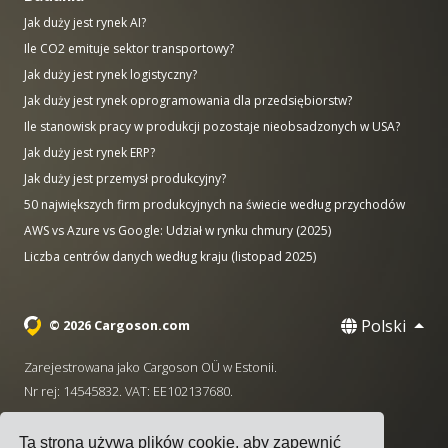
Jak duży jest rynek AI?
Ile CO2 emituje sektor transportowy?
Jak duży jest rynek logistyczny?
Jak duży jest rynek oprogramowania dla przedsiębiorstw?
Ile stanowisk pracy w produkcji pozostaje nieobsadzonych w USA?
Jak duży jest rynek ERP?
Jak duży jest przemysł produkcyjny?
50 największych firm produkcyjnych na świecie według przychodów
AWS vs Azure vs Google: Udział w rynku chmury (2025)
Liczba centrów danych według kraju (listopad 2025)
Polski
© 2026 Cargoson.com
Zarejestrowana jako Cargoson OÜ w Estonii.
Nr rej: 14545832. VAT: EE102137680.
Siedziba: Pärnu mnt. 141, 11314 Tallinn, Estonia
Ta strona używa plików cookie, aby zapewnić