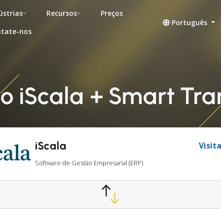
ústrias
Recursos
Preços
Português
tate-nos
o iScala + Smart Tra
iScala
Visita
Software de Gestão Empresarial (ERP)