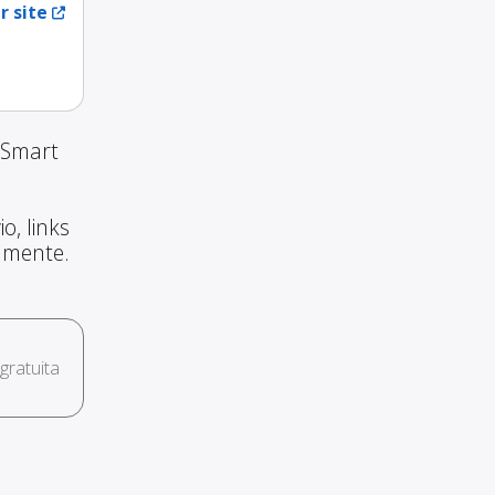
r site
 Smart
o, links
amente.
ratuita