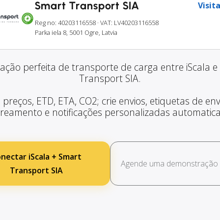
Smart Transport SIA
Visita
Reg no: 40203116558
· VAT: LV40203116558
Parka iela 8, 5001 Ogre, Latvia
ração perfeita de transporte de carga entre iScala e
Transport SIA.
 preços, ETD, ETA, CO2; crie envios, etiquetas de envi
treamento e notificações personalizadas automatic
nectar iScala + Smart
Agende uma demonstração g
Transport SIA