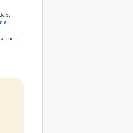
deles:
m a
scolher a