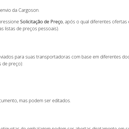
envio da Cargoson.
pressione
Solicitação de Preço
, após o qual diferentes ofertas
as listas de preços pessoais).
nviados para suas transportadoras com base em diferentes d
 de preço):
cumento, mas podem ser editados.
s etiquetas de embalagem podem ser abertas diretamente em se