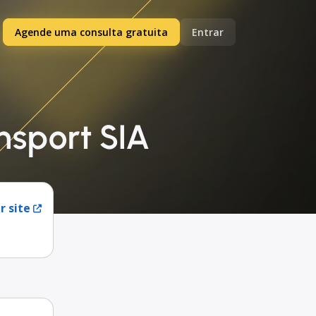
Agende uma consulta gratuita
Entrar
nsport SIA
r site