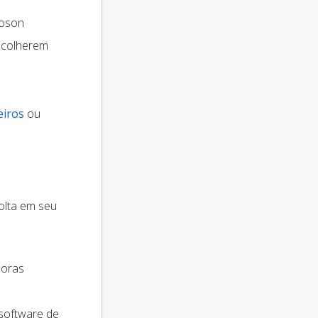
oson
scolherem
eiros
ou
olta em seu
doras
 software de