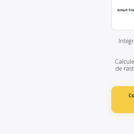
Integ
Calcule
de ras
Co