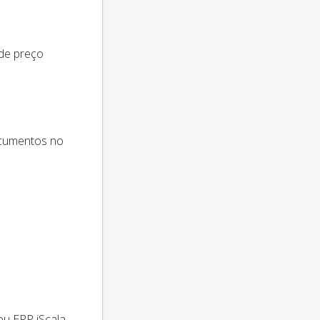
 de preço
ocumentos no
u ERP iScala.