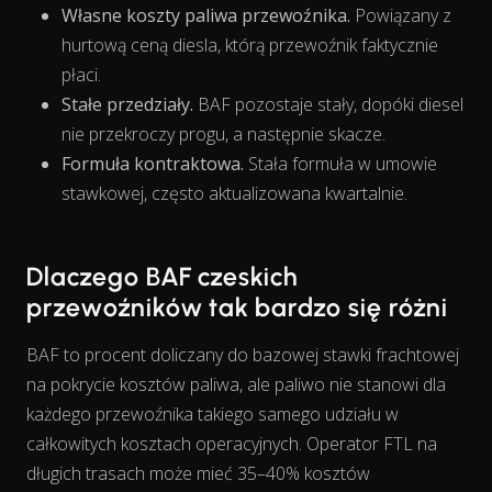
Własne koszty paliwa przewoźnika.
Powiązany z
hurtową ceną diesla, którą przewoźnik faktycznie
płaci.
The chart has 1 X axis displaying Time. Data ranges from 202
Stałe przedziały.
BAF pozostaje stały, dopóki diesel
nie przekroczy progu, a następnie skacze.
Formuła kontraktowa.
Stała formuła w umowie
stawkowej, często aktualizowana kwartalnie.
Dlaczego BAF czeskich
przewoźników tak bardzo się różni
BAF to procent doliczany do bazowej stawki frachtowej
na pokrycie kosztów paliwa, ale paliwo nie stanowi dla
każdego przewoźnika takiego samego
udziału
w
całkowitych kosztach operacyjnych. Operator FTL na
długich trasach może mieć 35–40% kosztów