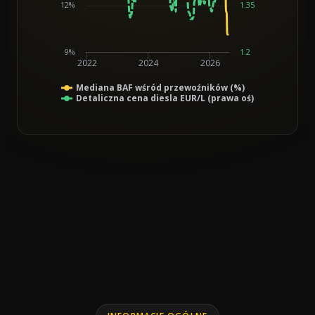
12%
1.35
9%
1.2
2022
2024
2026
Mediana BAF wśród przewoźników (%)
Detaliczna cena diesla EUR/L (prawa oś)
End of interactive chart.
Line chart with 2 lines.