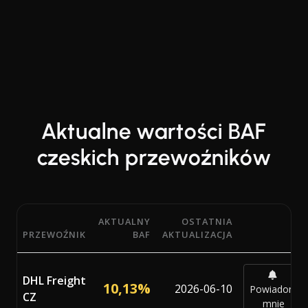
Aktualne wartości BAF
czeskich przewoźników
AKTUALNY
OSTATNIA
PRZEWOŹNIK
BAF
AKTUALIZACJA
Aktualne wartości procentowe BAF (Bunker Adjustment Fa
DHL Freight
10,13%
2026-06-10
Powiadom
CZ
mnie