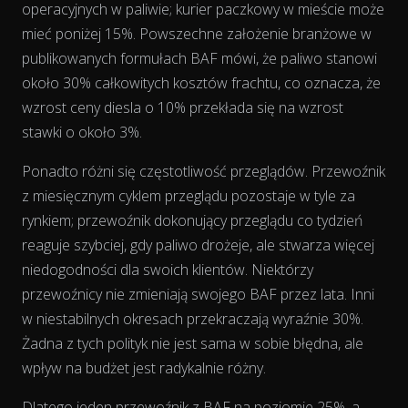
operacyjnych w paliwie; kurier paczkowy w mieście może
mieć poniżej 15%. Powszechne założenie branżowe w
publikowanych formułach BAF mówi, że paliwo stanowi
około 30% całkowitych kosztów frachtu, co oznacza, że
wzrost ceny diesla o 10% przekłada się na wzrost
stawki o około 3%.
The chart has 2 Y axes displaying % and EUR/L.
Ponadto różni się częstotliwość przeglądów. Przewoźnik
z miesięcznym cyklem przeglądu pozostaje w tyle za
rynkiem; przewoźnik dokonujący przeglądu co tydzień
reaguje szybciej, gdy paliwo drożeje, ale stwarza więcej
niedogodności dla swoich klientów. Niektórzy
przewoźnicy nie zmieniają swojego BAF przez lata. Inni
w niestabilnych okresach przekraczają wyraźnie 30%.
Żadna z tych polityk nie jest sama w sobie błędna, ale
wpływ na budżet jest radykalnie różny.
Dlatego jeden przewoźnik z BAF na poziomie 25%, a