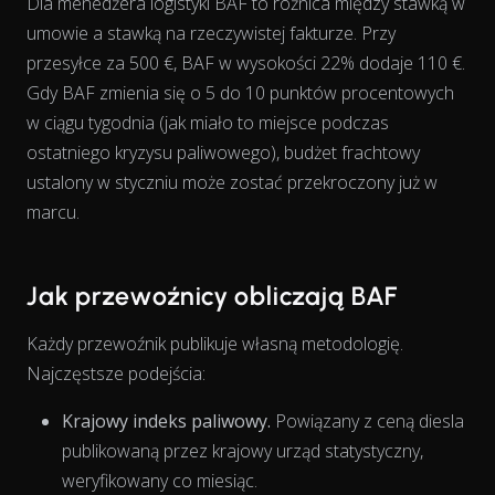
Dla menedżera logistyki BAF to różnica między stawką w
umowie a stawką na rzeczywistej fakturze. Przy
View as data table, Chart
przesyłce za 500 €, BAF w wysokości 22% dodaje 110 €.
Gdy BAF zmienia się o 5 do 10 punktów procentowych
w ciągu tygodnia (jak miało to miejsce podczas
ostatniego kryzysu paliwowego), budżet frachtowy
ustalony w styczniu może zostać przekroczony już w
marcu.
Jak przewoźnicy obliczają BAF
Każdy przewoźnik publikuje własną metodologię.
Najczęstsze podejścia:
Krajowy indeks paliwowy.
Powiązany z ceną diesla
publikowaną przez krajowy urząd statystyczny,
weryfikowany co miesiąc.