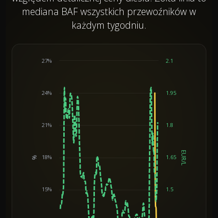
mediana BAF wszystkich przewoźników w
każdym tygodniu.
27%
2.1
24%
1.95
21%
1.8
EUR/L
18%
1.65
%
Chart
15%
1.5