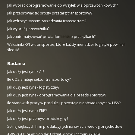
Jak wybrać oprogramowanie do wysyłek wieloprzewoźnikowych?
Jak przeprowadzić prosty przetarg transportowy?
Jak wdrożyć system zarządzania transportem?
Jak wybrać przewoźnika?
Jak zautomatyzować powiadomienia o przesyłkach?
Wskaźniki KPI w transporcie, które każdy menedżer logistyki powinien
śledzić
Badania
Jak duży jest rynek AI?
Ile CO2 emituje sektor transportowy?
Jak duży jest rynek logistyczny?
Jak duży jest rynek oprogramowania dla przedsiębiorstw?
Ile stanowisk pracy w produkcji pozostaje nieobsadzonych w USA?
Jak duży jest rynek ERP?
Jak duży jest przemysł produkcyjny?
50 największych firm produkcyjnych na świecie według przychodów
AWS vs Azure vs Google: Udział w rynku chmury (2025)