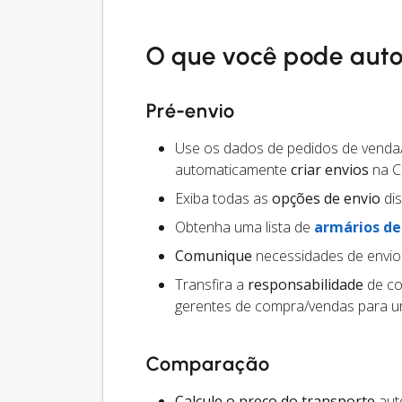
O que você pode aut
Pré-envio
Use os dados de pedidos de venda
automaticamente
criar envios
na C
Exiba todas as
opções de envio
dis
Obtenha uma lista de
armários d
Comunique
necessidades de envio
Transfira a
responsabilidade
de co
gerentes de compra/vendas para um
Comparação
Calcule o preço do transporte
auto