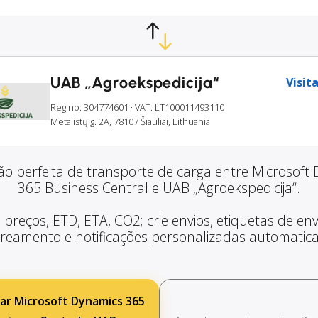
UAB „Agroekspedicija“
Visita
Reg no: 304774601
· VAT: LT100011493110
Metalistų g. 2A, 78107 Šiauliai, Lithuania
ão perfeita de transporte de carga entre Microsoft
365 Business Central e UAB „Agroekspedicija“.
 preços, ETD, ETA, CO2; crie envios, etiquetas de envi
treamento e notificações personalizadas automatic
ar Microsoft Dynamics 365