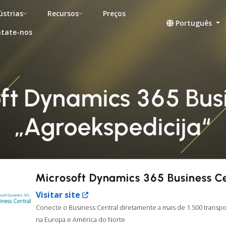
ústrias
Recursos
Preços
Português
tate-nos
ft Dynamics 365 Bus
„Agroekspedicija“
Microsoft Dynamics 365 Business C
Visitar site
Conecte o Business Central diretamente a mais de 1.500 transp
na Europa e América do Norte