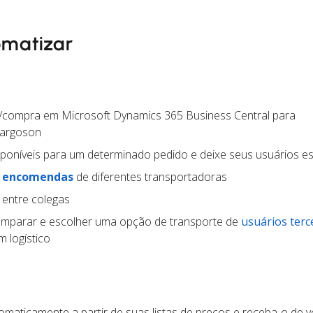
omatizar
/compra em Microsoft Dynamics 365 Business Central para
argoson
poníveis para um determinado pedido e deixe seus usuários e
e encomendas
de diferentes transportadoras
 entre colegas
mparar e escolher uma opção de transporte de
usuários terc
 logístico
maticamente a partir de suas listas de preços e receba-o de v