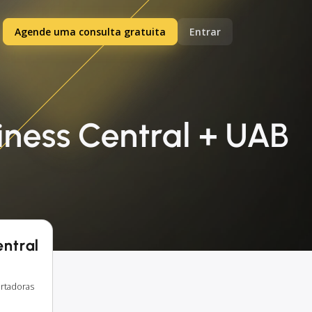
Agende uma consulta gratuita
Entrar
iness Central + UAB
entral
ortadoras