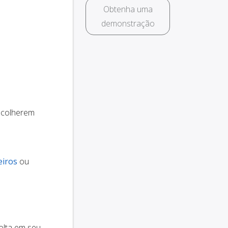
Obtenha uma
demonstração
scolherem
eiros
ou
olta em seu