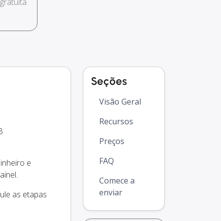
ratuita
Seções
Visão Geral
Recursos
B
Preços
FAQ
inheiro e
inel.
Comece a
enviar
ule as etapas