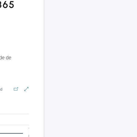
 365
de de