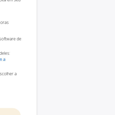
doras
 software de
deles:
m a
scolher a