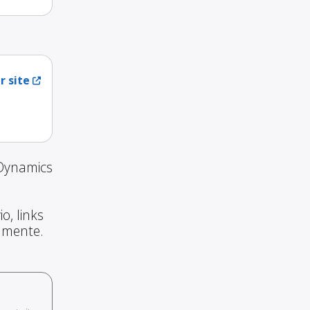
r site
 Dynamics
o, links
amente.