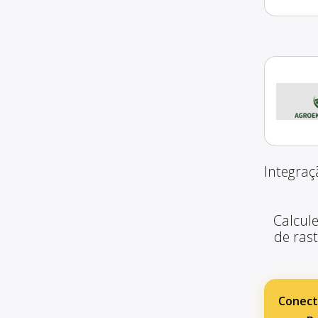
Integraç
Calcule
de ras
Conect