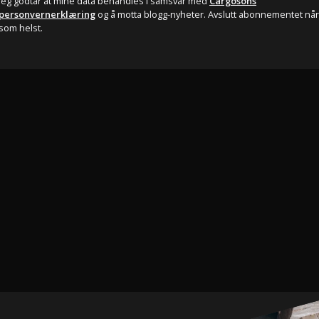
Jeg godtar at mine data behandles i samsvar med
Cargosons
personvernerklæring
og å motta blogg-nyheter. Avslutt abonnementet når
som helst.