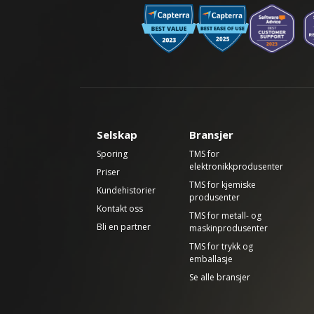
Selskap
Bransjer
Sporing
TMS for
elektronikkprodusenter
Priser
TMS for kjemiske
Kundehistorier
produsenter
Kontakt oss
TMS for metall- og
Bli en partner
maskinprodusenter
TMS for trykk og
emballasje
Se alle bransjer