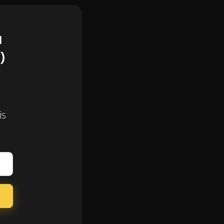
å
)
is