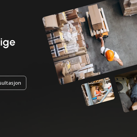
lige
nsultasjon