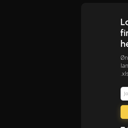
L
f
h
Øns
lan
.xl
J