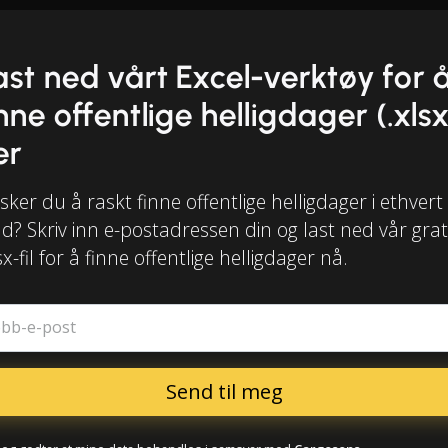
ast ned vårt Excel-verktøy for 
inne offentlige helligdager (.xlsx
er
ker du å raskt finne offentlige helligdager i ethvert
d? Skriv inn e-postadressen din og last ned vår grat
sx-fil for å finne offentlige helligdager nå.
obb-e-post