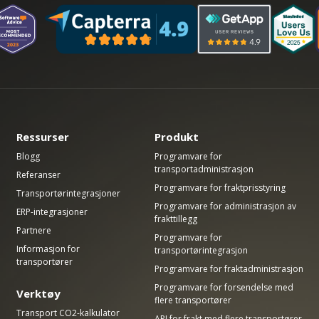
Ressurser
Produkt
Blogg
Programvare for
transportadministrasjon
Referanser
Programvare for fraktprisstyring
Transportørintegrasjoner
Programvare for administrasjon av
ERP-integrasjoner
frakttillegg
Partnere
Programvare for
Informasjon for
transportørintegrasjon
transportører
Programvare for fraktadministrasjon
Programvare for forsendelse med
Verktøy
flere transportører
Transport CO2-kalkulator
API for frakt med flere transportører