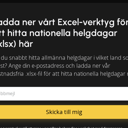
adda ner vårt Excel-verktyg fö
tt hitta nationella helgdagar
xlsx) här
l du snabbt hitta allmänna helgdagar i vilket land 
lst? Ange din e-postadress och ladda ner vår
tnadsfria .xlsx-fil för att hitta nationella helgdagar
obbmejl