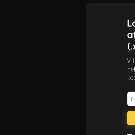
L
a
(.
Vil
he
kos
J