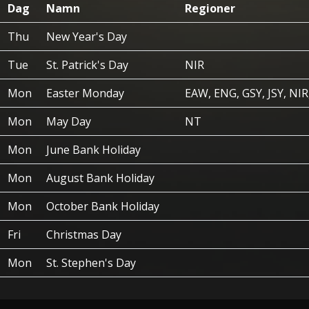
Dag
Namn
Regioner
Thu
New Year's Day
Tue
St. Patrick's Day
NIR
Mon
Easter Monday
EAW, ENG, GSY, JSY, NI
Mon
May Day
NT
Mon
June Bank Holiday
Mon
August Bank Holiday
Mon
October Bank Holiday
Fri
Christmas Day
Mon
St. Stephen's Day