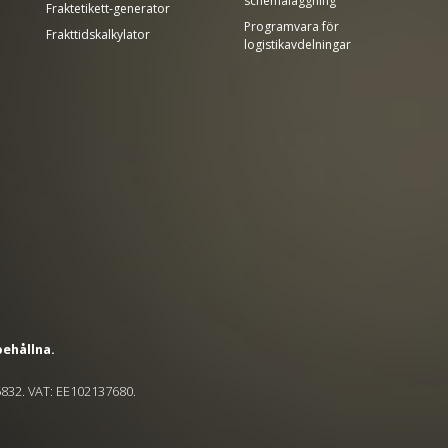
schemaläggning
Fraktetikett-generator
Programvara för
Frakttidskalkylator
logistikavdelningar
behållna.
5832. VAT: EE102137680.