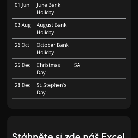
01 Jun
June Bank
Holiday
03 Aug
August Bank
Holiday
26 Oct
October Bank
Holiday
25 Dec
Christmas
SA
Day
28 Dec
St. Stephen's
Day
Stáhněte si zde náš Excel