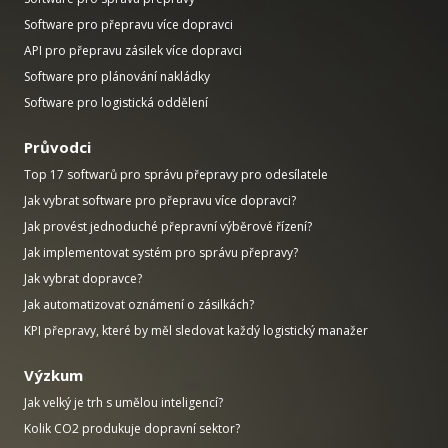
Software pro přepravu více dopravci
API pro přepravu zásilek více dopravci
Software pro plánování nakládky
Software pro logistická oddělení
Průvodci
Top 17 softwarů pro správu přepravy pro odesílatele
Jak vybrat software pro přepravu více dopravci?
Jak provést jednoduché přepravní výběrové řízení?
Jak implementovat systém pro správu přepravy?
Jak vybrat dopravce?
Jak automatizovat oznámení o zásilkách?
KPI přepravy, které by měl sledovat každý logistický manažer
Výzkum
Jak velký je trh s umělou inteligencí?
Kolik CO2 produkuje dopravní sektor?