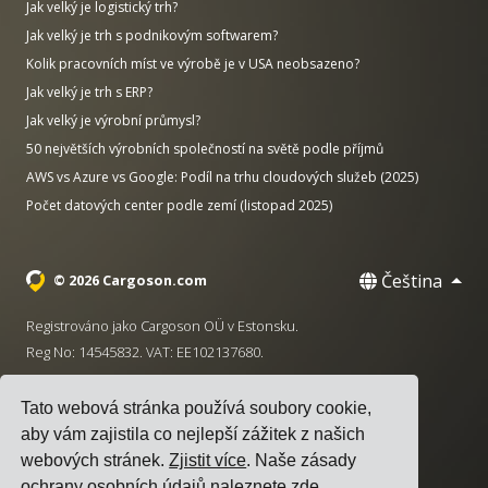
Jak velký je logistický trh?
Jak velký je trh s podnikovým softwarem?
Kolik pracovních míst ve výrobě je v USA neobsazeno?
Jak velký je trh s ERP?
Jak velký je výrobní průmysl?
50 největších výrobních společností na světě podle příjmů
AWS vs Azure vs Google: Podíl na trhu cloudových služeb (2025)
Počet datových center podle zemí (listopad 2025)
Čeština
© 2026 Cargoson.com
Registrováno jako Cargoson OÜ v Estonsku.
Reg No: 14545832. VAT: EE102137680.
Sídlo: Pärnu mnt. 141, 11314 Tallinn, Estonsko
Tato webová stránka používá soubory cookie,
·
+372 5555 0028
hello@cargoson.com
aby vám zajistila co nejlepší zážitek z našich
webových stránek.
Zjistit více
. Naše zásady
Smluvní podmínky
|
Zásady ochrany osobních údajů
|
ochrany osobních údajů naleznete
zde
.