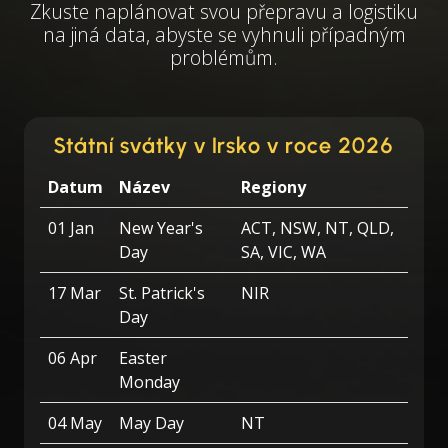
Zkuste naplánovat svou přepravu a logistiku
na jiná data, abyste se vyhnuli případným
problémům.
Státní svátky v Irsko v roce 2026
Datum
Název
Regiony
01 Jan
New Year's
ACT, NSW, NT, QLD,
Day
SA, VIC, WA
17 Mar
St. Patrick's
NIR
Day
06 Apr
Easter
Monday
04 May
May Day
NT