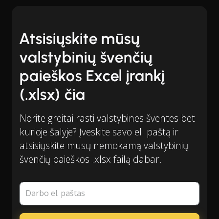
Atsisiųskite mūsų
valstybinių švenčių
paieškos Excel įrankį
(.xlsx) čia
Norite greitai rasti valstybines šventes bet
kurioje šalyje? Įveskite savo el. paštą ir
atsisiųskite mūsų nemokamą valstybinių
švenčių paieškos .xlsx failą dabar.
Darbo el. paštas