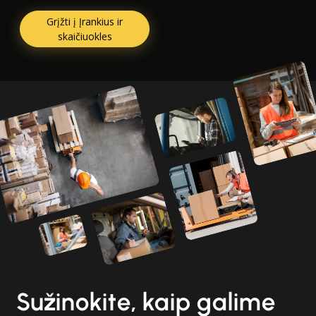
Grįžti į Įrankius ir
skaičiuokles
Sužinokite, kaip galime