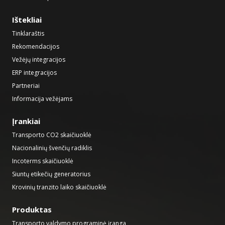
Ištekliai
Tinklaraštis
Rekomendacijos
Vežėjų integracijos
ERP integracijos
Partneriai
Informacija vežėjams
Įrankiai
Transporto CO2 skaičiuoklė
Nacionalinių švenčių radiklis
Incoterms skaičiuoklė
Siuntų etikečių generatorius
Krovinių tranzito laiko skaičiuoklė
Produktas
Transporto valdymo programinė įranga