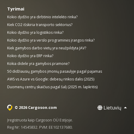
Tyrimai
Kokio dydžio yra dirbtinio intelekto rinka?
Kiek CO2 išskiria transporto sektorius?
Kokio dydžio yra logistikos rinka?
Kokio dydžio yra verslo programinės įrangos rinka?
Kiek gamybos darbo vietų yra neužpildyta JAV?
Kokio dydžio yra ERP rinka?
Kokia didelė yra gamybos pramonė?
50 didžiausių gamybos įmonių pasaulyje pagal pajamas
AWS vs Azure vs Google: debesų rinkos dalis (2025)
Duomenų centrų skaičius pagal šalį (2025 m. lapkritis)
Lietuvių
© 2026 Cargoson.com
Įregistruota kaip Cargoson OÜ Estijoje.
Reg Nr: 14545832. PVM: EE102137680.