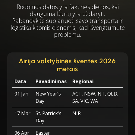
Rodomos datos yra faktinės dienos, kai
dauguma biurų yra uždaryti.
Pabandykite suplanuoti savo transportą ir
logistiką kitomis dienomis, kad išvengtumėte
problemų.
Airija valstybinės šventės 2026
metais
Data
Pavadinimas
Regionai
01 Jan
New Year's
ACT, NSW, NT, QLD,
Day
SA, VIC, WA
17 Mar
St. Patrick's
NIR
Day
06 Apr
Easter