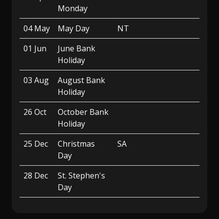
Monday
04 May
May Day
NT
01 Jun
June Bank
Holiday
03 Aug
August Bank
Holiday
26 Oct
October Bank
Holiday
25 Dec
Christmas
SA
Day
28 Dec
St. Stephen's
Day