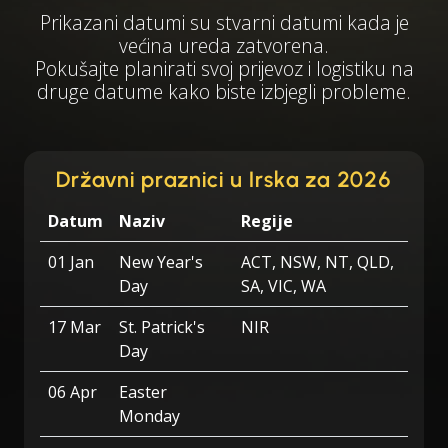
Prikazani datumi su stvarni datumi kada je
većina ureda zatvorena.
Pokušajte planirati svoj prijevoz i logistiku na
druge datume kako biste izbjegli probleme.
Državni praznici u Irska za 2026
Datum
Naziv
Regije
01 Jan
New Year's
ACT, NSW, NT, QLD,
Day
SA, VIC, WA
17 Mar
St. Patrick's
NIR
Day
06 Apr
Easter
Monday