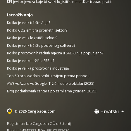
KPI-jevi prijevoza koje bi svaki logistički menadžer trebao pratiti
Istraživanja
Koliko je velik tržište AI-ja?
Koliko CO2 emitira prometni sektor?
Koliko je velik logistički sektor?
Koliko je velik tržište poslovnog softvera?
Koliko proizvodnih radnih mjesta u SAD-u nije popunjeno?
Koliko je veliko tržište ERP-a?
Koliko je velika proizvodna industrija?
Top 50 proizvodnih tvrtki u svijetu prema prihodu
AWS vs Azure vs Google: Tržišni udio u oblaku (2025)
Broj podatkovnih centara po zemljama (studeni 2025)
Hrvatski
© 2026 Cargoson.com
Registriran kao Cargoson OÜ u Estoniji.
Reg br: 14545832. PDV: EE102137680.