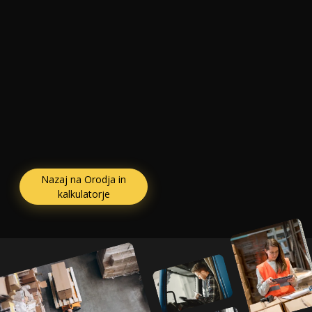
Nazaj na Orodja in
kalkulatorje