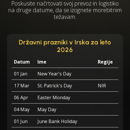
Poskusite načrtovati svoj prevoz in logistiko
na druge datume, da se izognete morebitnim
težavam.
Državni prazniki v Irska za leto
2026
Datum
Ime
Regije
01 Jan
New Year's Day
17 Mar
St. Patrick's Day
NIR
06 Apr
Easter Monday
04 May
May Day
01 Jun
June Bank Holiday