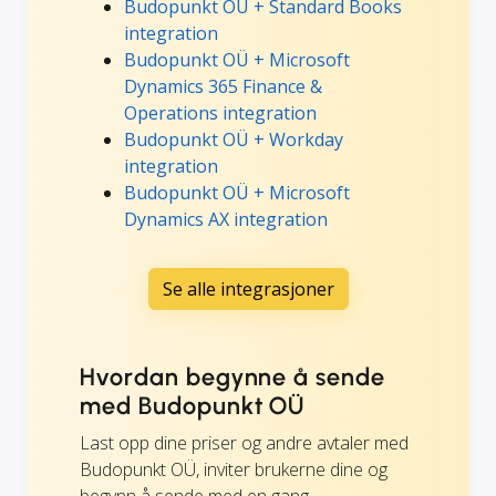
Budopunkt OÜ + Standard Books
integration
Budopunkt OÜ + Microsoft
Dynamics 365 Finance &
Operations integration
Budopunkt OÜ + Workday
integration
Budopunkt OÜ + Microsoft
Dynamics AX integration
Se alle integrasjoner
Hvordan begynne å sende
med Budopunkt OÜ
Last opp dine priser og andre avtaler med
Budopunkt OÜ, inviter brukerne dine og
begynn å sende med en gang.