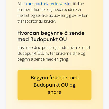
Alle
transportrelaterte varsler
til dine
partnere, kunder og medarbeidere er
merket og ser like ut, uavhengig av hvilken
transportør du bruker.
Hvordan begynne å sende
med Budopunkt OÜ
Last opp dine priser og andre avtaler med
Budopunkt OÜ, inviter brukerne dine og
begynn å sende med en gang.
Begynn å sende med
Budopunkt OÜ og
andre