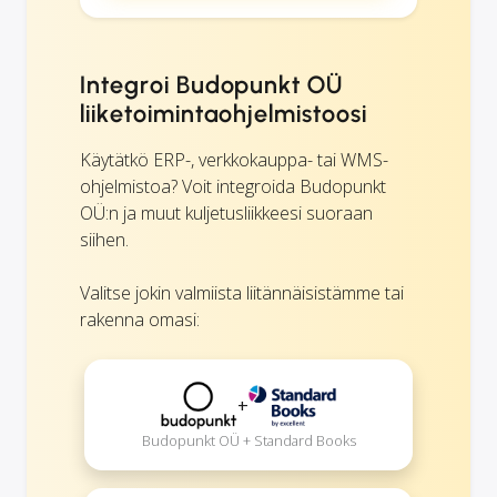
Integroi Budopunkt OÜ
liiketoimintaohjelmistoosi
Käytätkö ERP-, verkkokauppa- tai WMS-
ohjelmistoa? Voit integroida Budopunkt
OÜ:n ja muut kuljetusliikkeesi suoraan
siihen.
Valitse jokin valmiista liitännäisistämme tai
rakenna omasi:
+
Budopunkt OÜ + Standard Books