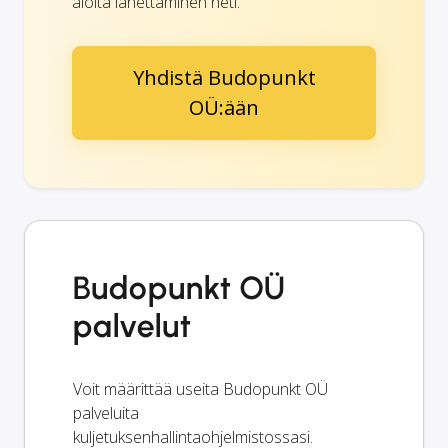
aloita lähettäminen heti.
Yhdistä Budopunkt
OÜ:ään
Budopunkt OÜ
palvelut
Voit määrittää useita Budopunkt OÜ
palveluita
kuljetuksenhallintaohjelmistossasi.