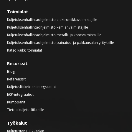
Toimialat
Kuljetuksenhallintaohjelmisto elektroniikkavalmistajille
Kuljetuksenhallintaohjelmisto kemianvalmistajille
Kuljetuksenhallintaohjelmisto metalli- ja konevalmistajille
Kuljetuksenhallintaohjelmisto painatus- ja pakkausalan yrityksille
Katso kaikki toimialat
Resurssit
Blogi
Referenssit
Kuljetusliikkeiden integraatiot
ERP-integraatiot
Kumppanit
Tietoa kuljetusliikkeille
Työkalut
Kuljetusten CO2-laskin