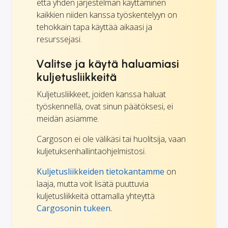
että yhden järjestelmän käyttäminen
kaikkien niiden kanssa työskentelyyn on
tehokkain tapa käyttää aikaasi ja
resurssejasi.
Valitse ja käytä haluamiasi
kuljetusliikkeitä
Kuljetusliikkeet, joiden kanssa haluat
työskennellä, ovat sinun päätöksesi, ei
meidän asiamme.
Cargoson ei ole välikäsi tai huolitsija, vaan
kuljetuksenhallintaohjelmistosi.
Kuljetusliikkeiden tietokantamme
on
laaja, mutta voit lisätä puuttuvia
kuljetusliikkeitä ottamalla yhteyttä
Cargosonin tukeen.