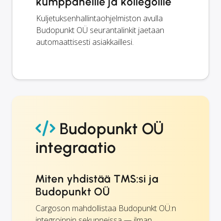
kumppaneille ja kollegoille
Kuljetuksenhallintaohjelmiston avulla
Budopunkt OÜ seurantalinkit jaetaan
automaattisesti asiakkaillesi.
Budopunkt OÜ
integraatio
Miten yhdistää TMS:si ja
Budopunkt OÜ
Cargoson mahdollistaa Budopunkt OÜ:n
integroinnin sekunneissa — ilman