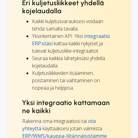
Eri kuljetusliikkeet yhdellä
kojelaudalla
Kaikki kuljetusvarauksesi voidaan
tehdä samalla tavalla.
Yksinkertainen API: Yksi
integraatio
ERP:stäsi
kattaa kaikki nykyiset ja
tulevat kuljetusliike-integraatiot.
Seuraa kaikkia lähetyksiäsi yhdellä
kojelaudalla.
Kuljetusliikkeiden lisääminen,
poistaminen tai vaihtaminen on
nopeaa ja helppoa.
Yksi integraatio kattamaan
ne kaikki
Rakenna oma integraatiosi tai
ota
yhteyttä
käyttääksesi jotain valmiista
ERP/WMS/kauppa-liitännäisistämme
.