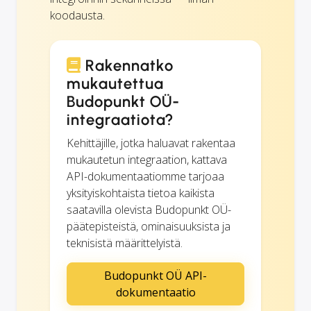
koodausta.
Rakennatko
mukautettua
Budopunkt OÜ-
integraatiota?
Kehittäjille, jotka haluavat rakentaa
mukautetun integraation, kattava
API-dokumentaatiomme tarjoaa
yksityiskohtaista tietoa kaikista
saatavilla olevista Budopunkt OÜ-
päätepisteistä, ominaisuuksista ja
teknisistä määrittelyistä.
Budopunkt OÜ API-
dokumentaatio