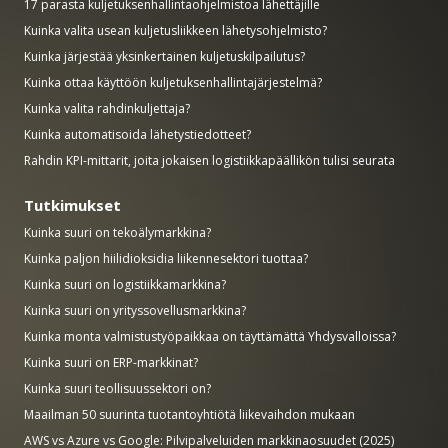
17 parasta kuljetuksenhallintaohjelmistoa lähettäjille
Kuinka valita usean kuljetusliikkeen lähetysohjelmisto?
Kuinka järjestää yksinkertainen kuljetuskilpailutus?
Kuinka ottaa käyttöön kuljetuksenhallintajärjestelmä?
Kuinka valita rahdinkuljettaja?
Kuinka automatisoida lähetystiedotteet?
Rahdin KPI-mittarit, joita jokaisen logistiikkapäällikön tulisi seurata
Tutkimukset
Kuinka suuri on tekoälymarkkina?
Kuinka paljon hiilidioksidia liikennesektori tuottaa?
Kuinka suuri on logistiikkamarkkina?
Kuinka suuri on yrityssovellusmarkkina?
Kuinka monta valmistustyöpaikkaa on täyttämättä Yhdysvalloissa?
Kuinka suuri on ERP-markkinat?
Kuinka suuri teollisuussektori on?
Maailman 50 suurinta tuotantoyhtiötä liikevaihdon mukaan
AWS vs Azure vs Google: Pilvipalveluiden markkinaosuudet (2025)