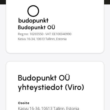
Budopunkt OÜ
Reg no: 10265550
· VAT: EE100340990
Kasvu 16-34, 10613 Tallinn, Estonia
Budopunkt OÜ
yhteystiedot (Viro)
Osoite
Kasvu 16-34
,
10613
Tallinn
,
Estonia