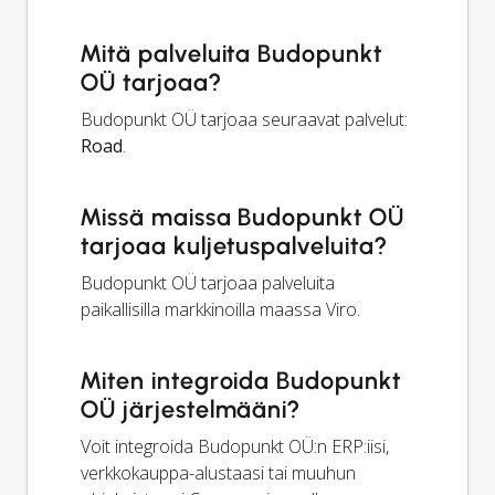
Mitä palveluita Budopunkt
OÜ tarjoaa?
Budopunkt OÜ tarjoaa seuraavat palvelut:
Road
.
Missä maissa Budopunkt OÜ
tarjoaa kuljetuspalveluita?
Budopunkt OÜ tarjoaa palveluita
paikallisilla markkinoilla maassa Viro.
Miten integroida Budopunkt
OÜ järjestelmääni?
Voit integroida Budopunkt OÜ:n ERP:iisi,
verkkokauppa-alustaasi tai muuhun