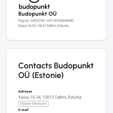
Budopunkt OÜ
Reg no: 10265550
· VAT: EE100340990
Kasvu 16-34, 10613 Tallinn, Estonia
Contacts Budopunkt
OÜ (Estonie)
Adresse
Kasvu 16-34
,
10613
Tallinn
,
Estonia
Obtenir l'itinéraire
E-mail