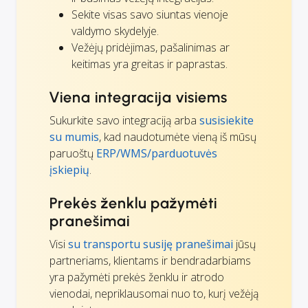
Sekite visas savo siuntas vienoje
valdymo skydelyje.
Vežėjų pridėjimas, pašalinimas ar
keitimas yra greitas ir paprastas.
Viena integracija visiems
Sukurkite savo integraciją arba
susisiekite
su mumis
, kad naudotumėte vieną iš mūsų
paruoštų
ERP/WMS/parduotuvės
įskiepių
.
Prekės ženklu pažymėti
pranešimai
Visi
su transportu susiję pranešimai
jūsų
partneriams, klientams ir bendradarbiams
yra pažymėti prekės ženklu ir atrodo
vienodai, nepriklausomai nuo to, kurį vežėją