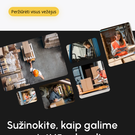
Peržiūrėti visus vežėjus
Sužinokite, kaip galime