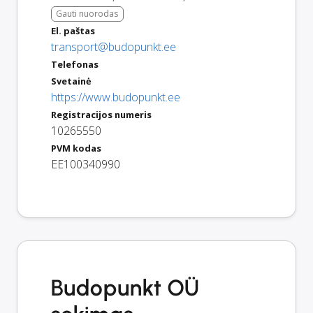
Gauti nuorodas
El. paštas
transport@budopunkt.ee
Telefonas
Svetainė
https://www.budopunkt.ee
Registracijos numeris
10265550
PVM kodas
EE100340990
Budopunkt OÜ