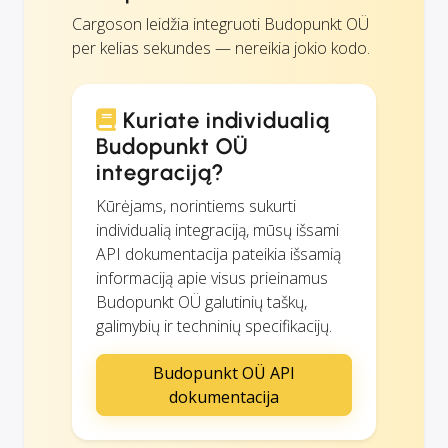
Cargoson leidžia integruoti Budopunkt OÜ
per kelias sekundes — nereikia jokio kodo.
Kuriate individualią
Budopunkt OÜ
integraciją?
Kūrėjams, norintiems sukurti
individualią integraciją, mūsų išsami
API dokumentacija pateikia išsamią
informaciją apie visus prieinamus
Budopunkt OÜ galutinių taškų,
galimybių ir techninių specifikacijų.
Budopunkt OÜ API
dokumentacija