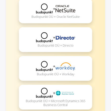
+
Budopunkt OÜ + Oracle NetSuite
+
Budopunkt OÜ + Directo
+
Budopunkt OÜ + Workday
+
Budopunkt OÜ + Microsoft Dynamics 365
Business Central