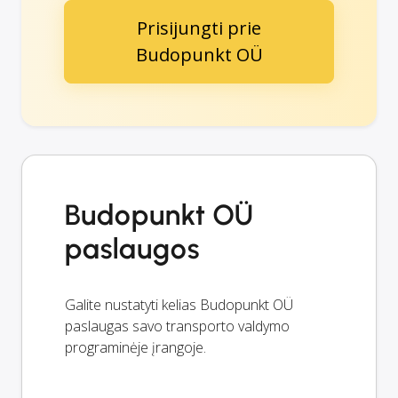
Prisijungti prie
Budopunkt OÜ
Budopunkt OÜ
paslaugos
Galite nustatyti kelias Budopunkt OÜ
paslaugas savo transporto valdymo
programinėje įrangoje.