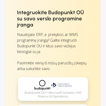
Integruokite Budopunkt OÜ
su savo verslo programine
įranga
Naudojate ERP, e. prekybos ar WMS
programinę įrangą? Galite integruoti
Budopunkt OÜ ir kitus savo vežėjus
tiesiogiai su ja.
Pasirinkite vieną iš mūsų paruoštų įskiepių
arba sukurkite savo:
+
Budopunkt OÜ + Microsoft Dynamics 365
Finance & Operations