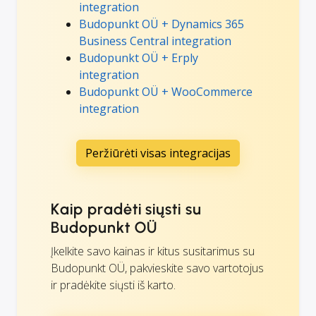
integration
Budopunkt OÜ + Dynamics 365
Business Central integration
Budopunkt OÜ + Erply
integration
Budopunkt OÜ + WooCommerce
integration
Peržiūrėti visas integracijas
Kaip pradėti siųsti su
Budopunkt OÜ
Įkelkite savo kainas ir kitus susitarimus su
Budopunkt OÜ, pakvieskite savo vartotojus
ir pradėkite siųsti iš karto.