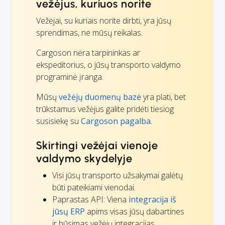
vežėjus, kuriuos norite
Vežėjai, su kuriais norite dirbti, yra jūsų
sprendimas, ne mūsų reikalas.
Cargoson nėra tarpininkas ar
ekspeditorius, o jūsų transporto valdymo
programinė įranga.
Mūsų
vežėjų duomenų bazė
yra plati, bet
trūkstamus vežėjus galite pridėti tiesiog
susisiekę su
Cargoson pagalba.
Skirtingi vežėjai vienoje
valdymo skydelyje
Visi jūsų transporto užsakymai galėtų
būti pateikiami vienodai.
Paprastas API: Viena
integracija iš
jūsų ERP
apims visas jūsų dabartines
ir būsimas vežėjų integracijas.