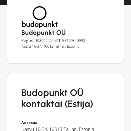
Budopunkt OÜ
Reg no: 10265550
· VAT: EE100340990
Kasvu 16-34, 10613 Tallinn, Estonia
Budopunkt OÜ
kontaktai (Estija)
Adresas
Kasvu 16-34
,
10613
Tallinn
,
Estonia