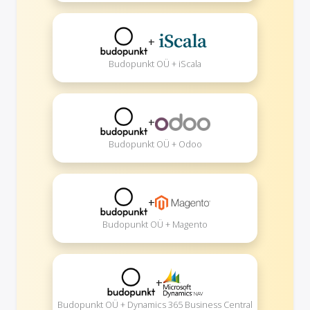
+
Budopunkt OÜ + iScala
+
Budopunkt OÜ + Odoo
+
Budopunkt OÜ + Magento
+
Budopunkt OÜ + Dynamics 365 Business Central