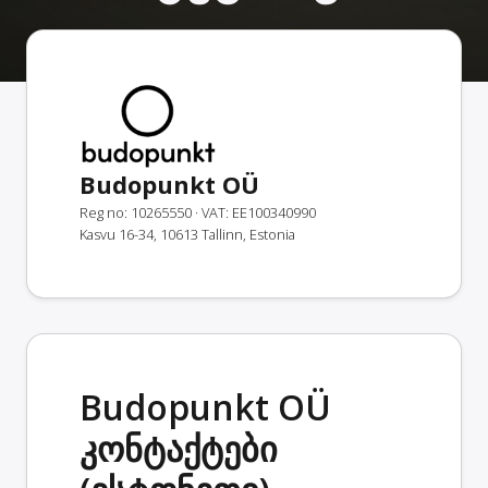
Budopunkt OÜ
Reg no: 10265550
· VAT: EE100340990
Kasvu 16-34, 10613 Tallinn, Estonia
Budopunkt OÜ
კონტაქტები